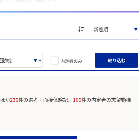
を感じ、世界の患者に貢献したい
のQOLを支えたいという思いがある
ています。実際のユーザの投稿は下記の一覧からご確認ください。
絞り込む
内定者のみ
ほか
236
件の選考・面接体験記、
166
件の内定者の志望動機
。