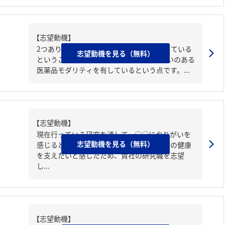
【志望動機】
2つあります。1つ目は貴社ががんに注力している
志望動機を見る（無料）
ということ、2つ目はADCという最も今勢いのある
医薬品モダリティを有しているという点です。...
【志望動機】
現在行っている研究を通して、○○にやりがいを
志望動機を見る（無料）
感じるとともに、この経験を活かして人々の健康
を支えたいと感じたため、貴社の研究職を志望
し...
【志望動機】