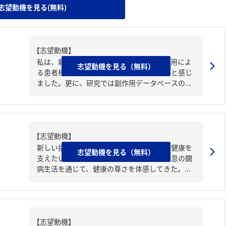
志望動機を見る(無料)
【志望動機】
私は、親族の抗癌薬治療を見る中で、副作用によ
志望動機を見る（無料）
る患者様のQOLの低下が非常に問題であると感じ
ました。更に、研究では副作用データベースの...
【志望動機】
新しい挑戦を続けながら、世界中の人々の健康を
志望動機を見る（無料）
支えたいという想いがあるからだ。私は喘息の闘
病生活を通じて、健康の尊さを体感してきた。...
【志望動機】