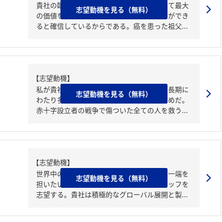
貴社の臨床開発職であれば、患者様にとって最大
志望動機を見る（無料）
の価値を持つ革新的な医薬品を届けることができ
ると確信しているからである。癌を患った祖父...
【志望動機】
私が貴社の品質保証職を志望した理由は、長期に
志望動機を見る（無料）
わたり多くの人に革新的医薬品を届けるためだ。
赤十字設立者の戦争で傷ついた全ての人を救う...
【志望動機】
世界中の人々の健康を支える貴社の経営の一端を
志望動機を見る（無料）
担いたいと考え、貴社のコーポレートスタッフを
志望する。貴社は積極的なグローバル展開と製...