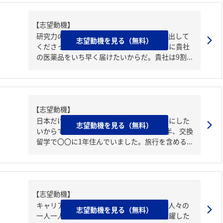
【志望動機】
研究力の高い貴社で、研究職の方々が生み出して
志望動機を見る（無料）
くださったタネを最大化し、世界中の人々に貴社
の医薬品をいち早く届けたいからだ。貴社は9割...
【志望動機】
日本だけでなく、世界の人々の生活を豊かにした
志望動機を見る（無料）
いからです。父の転勤で〇〇の〇〇に2年半、交換
留学で〇〇に1年住んでいました。旅行を含める...
【志望動機】
キャリアの中で、予防から治療まで幅広い人々の
志望動機を見る（無料）
一人一人の健康や生活に寄り添いながら活躍した