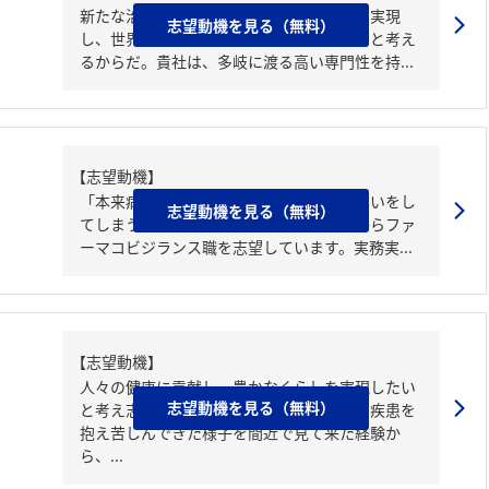
新たな治療価値や画期的な医薬品の創出を実現
志望動機を見る（無料）
し、世界中の多様な医療ニーズに応えたいと考え
るからだ。貴社は、多岐に渡る高い専門性を持...
【志望動機】
「本来病気を治療するための薬で苦しい思いをし
志望動機を見る（無料）
てしまう患者様を救いたい」という想いからファ
ーマコビジランス職を志望しています。実務実...
【志望動機】
人々の健康に貢献し、豊かなくらしを実現したい
志望動機を見る（無料）
と考え志望した。私は、○○○○が様々な疾患を
抱え苦しんできた様子を間近で見て来た経験か
ら、...