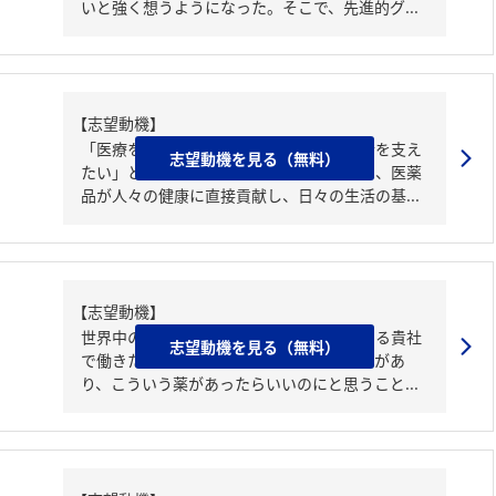
いと強く想うようになった。そこで、先進的グ...
【志望動機】
「医療を通じて患者さんとその家族の生活を支え
志望動機を見る（無料）
たい」という想いで貴社を志望する。私は、医薬
品が人々の健康に直接貢献し、日々の生活の基...
【志望動機】
世界中の人々の健康で豊かな生活に貢献する貴社
志望動機を見る（無料）
で働きたいからです。私自身、アレルギーがあ
り、こういう薬があったらいいのにと思うこと...