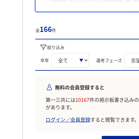
がん領域への注力とADCなどの先進技術に魅力
理由3
副作用リスクを抑え、安全性向上を通じて患者様
166
全
件
学生の声を就職活動の参考にしましょう。
※AIを使用し、過去3年間のユーザー投稿を要約し
絞り込み
卒年
選考フェーズ
無料の会員登録すると
第一三共には
10167
件の掲示板書き込みの
があります。
ログイン／会員登録
すると閲覧できます