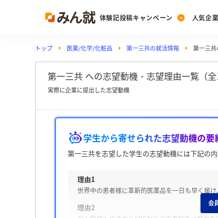
体験記投稿キャンペーン
人気企
トップ
医薬/化学/化粧品
第一三共の就活情報
第一三共
Post
Ranking
PickUp
投稿する
ランキングを見る
注目の企業特集
第一三共 への志望動機・志望理由一覧（全1
実際に企業に提出した志望動機
Vote
投票する
学生から寄せられた志望動機の要
動画で知ろう！業界・
第一三共を志望した学生の志望動機には下記の内
理由1
世界中の患者様に革新的医薬品を一日も早く届け
会
理由2