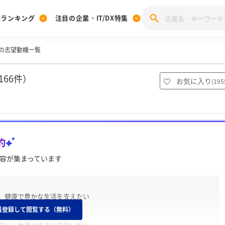
業ランキング
注目の企業・IT/DX特集
の志望動機一覧
注目の企業特集
みんなのIT業界新卒就職人気企業ランキング
みんな
[27卒] 本選考体験記投稿キャンペーン
28卒 注目企業特集
27卒 注目企業特集
みんなのDX企業就職ブランド調査
66件）
お気に入り
(
195
注目のIT・DX企業特集
28卒 IT・DX企業特集
27卒 IT・DX企業特集
28卒
みんなのIT業界新卒就職人気企業ランキング
みんな
約
企業研究
容が集まっています
、健康で豊かな生活を支えたい
員登録して閲覧する（無料）