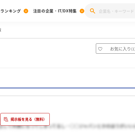
業ランキング
注目の企業・IT/DX特集
板
注目の企業特集
みんなのIT業界新卒就職人気企業ランキング
みんな
[27卒] 本選考体験記投稿キャンペーン
28卒 注目企業特集
27卒 注目企業特集
みんなのDX企業就職ブランド調査
お気に入り
(
1
注目のIT・DX企業特集
28卒 IT・DX企業特集
27卒 IT・DX企業特集
28卒
みんなのIT業界新卒就職人気企業ランキング
みんな
企業研究
リスもボッテガベネタ
立して外資になってしまってるし…○○ジャパンとかのほうがいい