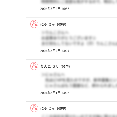
時間帯的にご迷惑な気がするので、明日し
じゃ、また結果報告しますねー！
2004年6月4日 16:55
にゃ
さん
(05卒)
＞りんこさんへ
お返事ありがとうございます☆
まだ何もしてないですよ（汗）りんこさん
2004年6月4日 13:07
りんこ
さん
(05卒)
＞にゃさんへ
先ほどHPを見たのですが、新卒募集とい
にゃさんはもう面接など、終わられまし
2004年6月1日 14:06
にゃ
さん
(05卒)
ここの会社を受けたいのですが他に受ける