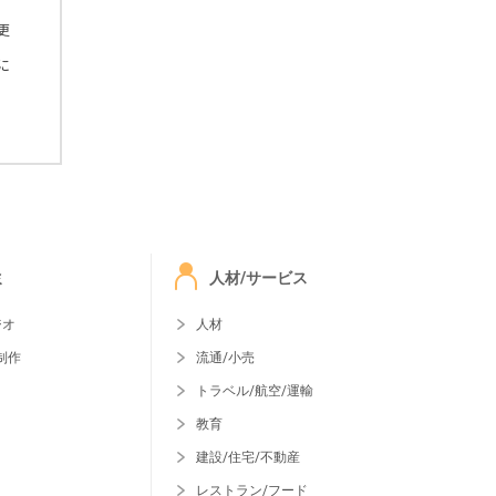
更
に
ミ
人材/サービス
ジオ
人材
制作
流通/小売
トラベル/航空/運輸
教育
建設/住宅/不動産
レストラン/フード