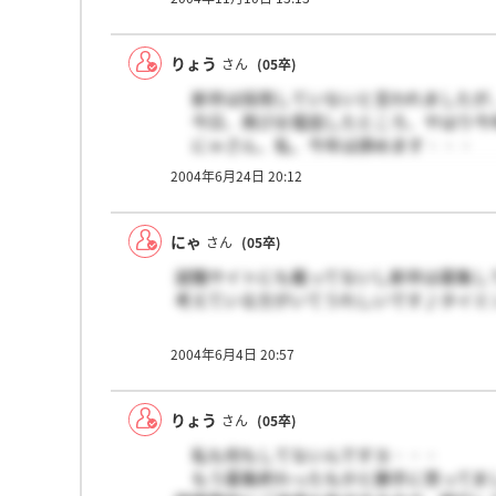
りょう
さん
(05卒)
新卒は採用していないと言われましたが
今日、再びお電話したところ、やはり今
にゃさん、私、今年は諦めます・・・
残念です！！
2004年6月24日 20:12
にゃ
さん
(05卒)
就職サイトにも載ってないし新卒は募集し
考えている方がいてうれしいです♪タイミ
2004年6月4日 20:57
りょう
さん
(05卒)
私も何もしてないんですヨ・・・
もう募集終わったもかと勝手に思ってまし