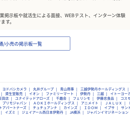
企業掲示板や就活生による面接、WEBテスト、インターン体験
けます。
通/小売の掲示板一覧
ヨドバシカメラ
丸井グループ
青山商事
三越伊勢丹ホールディングス
資生堂販売
イオン
ファミリーマート
伊勢丹
三越
イトーヨー
百貨店
ユナイテッドアローズ
千趣会
フェリシモ
伊藤忠食品
コス
プリモジャパン
ＡＯＫＩホールディングス
アニメイト
ＪＡＬＵＸ
トアパートナーズ
チュチュアンナ
カインズ
ＩＤＯＭ
イプサ
サン
イズミ
ジェイアール西日本伊勢丹
JA横浜
ジャパンイマジネーション