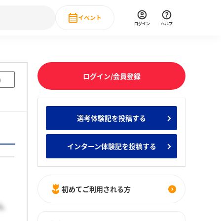
イベント
ログイン
ヘルプ
Event
の新卒就職人気企業ランキング
みんなのインターン人気企業ランキン
直近のイベント一覧
ログイン/会員登録
)
もっと見る
 IT・DX現場社員インタビュー
選考体験記を投稿する
の新卒就職人気企業ランキング
みんなのインターン人気企業ランキン
インターン体験記を投稿する
初めてご利用される方
ん