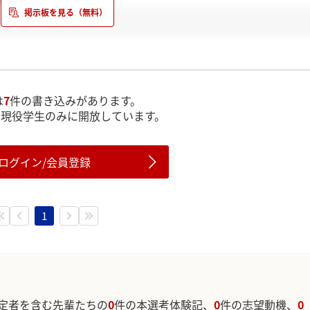
は
7
件の書き込みがあります。
は現役学生のみに開放しています。
ログイン/会員登録
1
定者を含む先輩たちの
0
件の本選考体験記、
0
件の志望動機、
0