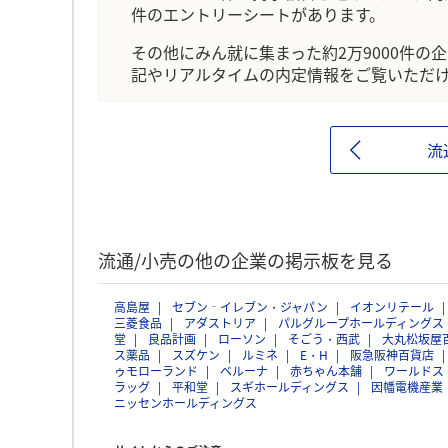
件のエントリーシートがあります。
その他にみん就に集まった約2万9000件の
記やリアルタイムの内定情報をご覧いただ
流
流通/小売の他の企業の掲示板を見る
高島屋
セブン‐イレブン・ジャパン
イオンリテール
三菱食品
アダストリア
パルグループホールディングス
堂
良品計画
ローソン
そごう・西武
大丸松坂屋
ス薬品
スズケン
ルミネ
E・H
阪急阪神百貨店
ゥモローランド
ベルーナ
赤ちゃん本舗
ワールドス
ラッグ
平和堂
スギホールディングス
因幡電機産業
ニッセンホールディングス