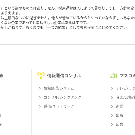
く」という類のものではありません。採用過程は人によって異なりますし、方針の変
もありえます。
方は主観的なものに過ぎません。他人が誉めているからといってかならずしもあなた
くない企業であっても素晴らしい企業はあるはずです。
保証しかねます。あくまでも「一つの結果」として参考程度にとどめてください。
険
情報通信コンサル
マスコ
情報処理/システム
テレビ/ラ
コンサル/シンクタンク
音楽/芸能/
通信/ネットワーク
新聞
社
出版
険
広告