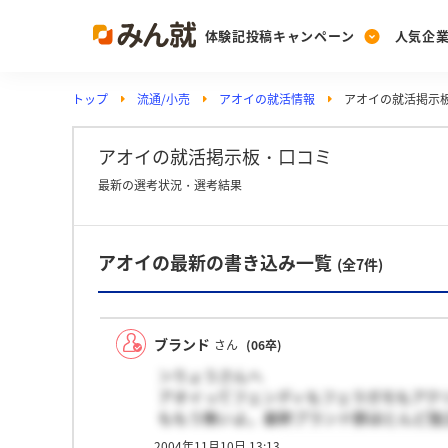
体験記投稿キャンペーン
人気企
トップ
流通/小売
アオイの就活情報
アオイの就活掲示
Post
Ranking
PickUp
投稿する
ランキングを見る
注目の企業特集
アオイの就活掲示板・口コミ
最新の選考状況・選考結果
Vote
アオイの最新の書き込み一覧
投票する
(全7件)
動画で知ろう！業界・
ブランド
さん
(06卒)
＞りょうさんへ
アオイってフェンディもフェラガモもアク
ももう無いよ。基幹ブランド群ほとんど独
じゃないかしら？
2004年11月10日 13:13