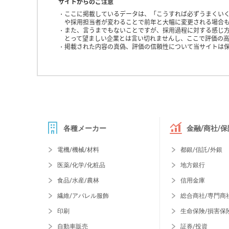
サイトからのご注意
ここに掲載しているデータは、「こうすれば必ずうまくい
や採用担当者が変わることで前年と大幅に変更される場合
また、言うまでもないことですが、採用過程に対する感じ
とって望ましい企業とは言い切れませんし、ここで評価の高
掲載された内容の真偽、評価の信頼性について当サイトは
各種メーカー
金融/商社/保
電機/機械/材料
都銀/信託/外銀
医薬/化学/化粧品
地方銀行
食品/水産/農林
信用金庫
繊維/アパレル服飾
総合商社/専門商
印刷
生命保険/損害保
自動車販売
証券/投資