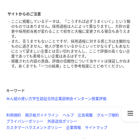
サイトからのご注意
ここに掲載しているデータは、「こうすれば必ずうまくいく」という類
のものではありません。採用過程は人によって異なりますし、方針の変
更や採用担当者が変わることで前年と大幅に変更される場合もありえま
す。
また、言うまでもないことですが、採用過程に対する感じ方は主観的な
ものに過ぎません。他人が誉めているからといってかならずしもあなた
にとって望ましい企業とは言い切れませんし、ここで評価の高くない企
業であっても素晴らしい企業はあるはずです。
掲載された内容の真偽、評価の信頼性について当サイトは保証しかねま
す。あくまでも「一つの結果」として参考程度にとどめてください。
キーワード
みん就の使い方
学生認証
合同企業説明会
インターン
授業評価
利用規約
掲示板ガイドライン
ヘルプ
広告掲載
グループ規約
プライバシーポリシー
外部送信ポリシー
カスタマーハラスメントポリシー
企業情報
サイトマップ