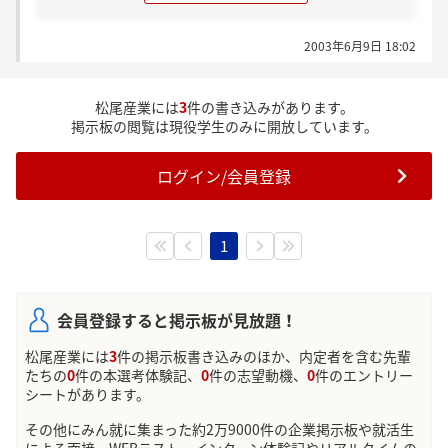
謎な会社なんで、説明会の申し込むか迷ってます。
2003年6月9日 18:02
何かこの会社について知っていらっしゃる方がいたら
教えてください。
松尾産業には
3
件の書き込みがあります。
お願いします。
掲示板の閲覧は現役学生のみに開放しています。
ログイン/会員登録
1
会員登録すると掲示板が見放題！
松尾産業には
3
件の掲示板書き込みのほか、内定者を含む先輩
たちの
0
件の本選考体験記、
0
件の志望動機、
0
件のエントリー
シートがあります。
その他にみん就に集まった約2万9000件の企業掲示板や就活生