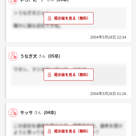
＞うなぎ犬さんへ
確かに謎な会社ですね。
僕は説明会で落ちましたよ。
2004年5月28日 22:34
テストとか質問もできたんですが、何が悪かったのか
な？
ちなみに履歴書はバイト用、説明会には40分遅刻した
うなぎ犬
(05卒)
さん
だけなんですが…
ワタシ、マツオサンギョウ、スキヨ。
2004年5月28日 01:26
サッサ
(04卒)
さん
この会社を選考を終えた方、選考中の方、選考を受け
ようと思ってる方、いらっしゃいますか？