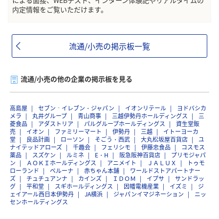
による面接、WEBテスト、インターン体験記やリアルタイムの
内定情報をご覧いただけます。
流通/小売の掲示板一覧
流通/小売の他の企業の掲示板を見る
高島屋
セブン‐イレブン・ジャパン
イオンリテール
ヨドバシカ
メラ
丸井グループ
青山商事
三越伊勢丹ホールディングス
三
菱食品
アダストリア
パルグループホールディングス
資生堂販
売
イオン
ファミリーマート
伊勢丹
三越
イトーヨーカ
堂
良品計画
ローソン
そごう・西武
大丸松坂屋百貨店
ユ
ナイテッドアローズ
千趣会
フェリシモ
伊藤忠食品
コスモス
薬品
スズケン
ルミネ
E・H
阪急阪神百貨店
プリモジャパ
ン
ＡＯＫＩホールディングス
アニメイト
ＪＡＬＵＸ
トゥモ
ローランド
ベルーナ
赤ちゃん本舗
ワールドストアパートナー
ズ
チュチュアンナ
カインズ
ＩＤＯＭ
イプサ
サンドラッ
グ
平和堂
スギホールディングス
因幡電機産業
イズミ
ジ
ェイアール西日本伊勢丹
JA横浜
ジャパンイマジネーション
ニッ
センホールディングス