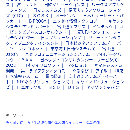
ズ
富士ソフト
日鉄ソリューションズ
ワークスアプリケ
ーションズ
日立システムズ
伊藤忠テクノソリューション
ズ（CTC）
ＳＣＳＫ
オービック
日本ヒューレット・パ
ッカード
BIPROGY
ニッセイ情報テクノロジー
キヤノン
システムアンドサポート
富士通エフサス
インテック
オ
ービックビジネスコンサルタント
三菱UFJインフォメーショ
ンテクノロジー
日立ソリューションズ
ソニー・インタラ
クティブエンタテインメント
日本ビジネスシステムズ
パ
ナソニック コネクト
東京海上日動システムズ
富士通
Japan
京セラコミュニケーションシステム
帝国データバ
ンク
Ｓｋｙ
日本タタ・コンサルタンシー・サービシズ
ZOZO
日本マイクロソフト
マクロミル
ヤマトシステム
開発
第一ライフテクノクロス
ぐるなび
アイル
JR東
日本情報システム
電通総研
富士通システムズ・イース
ト
NECネクサソリューションズ
キヤノンITソリューション
ズ
日本オラクル
ＮＳＤ
ＤＴＳ
アマゾンジャパン
キーワード
みん就の使い方
学生認証
合同企業説明会
インターン
授業評価