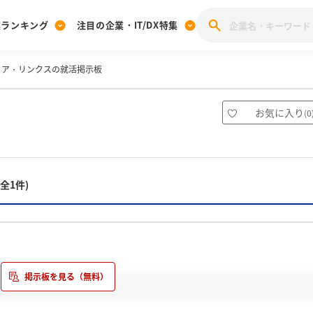
業ランキング
注目の企業・IT/DX特集
ィア・リンクスの就活掲示板
注目の企業特集
みんなのIT業界新卒就職人気企業ランキング
みんな
[27卒] 本選考体験記投稿キャンペーン
28卒 注目企業特集
27卒 注目企業特集
みんなのDX企業就職ブランド調査
お気に入り
(
0
注目のIT・DX企業特集
28卒 IT・DX企業特集
27卒 IT・DX企業特集
28卒
みんなのIT業界新卒就職人気企業ランキング
みんな
(全1件)
企業研究