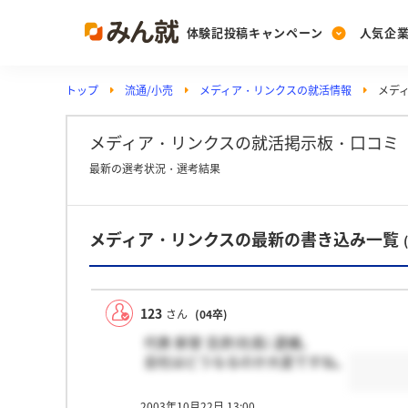
体験記投稿キャンペーン
人気企
トップ
流通/小売
メディア・リンクスの就活情報
メデ
Post
Ranking
PickUp
投稿する
ランキングを見る
注目の企業特集
メディア・リンクスの就活掲示板・口コミ
最新の選考状況・選考結果
Vote
メディア・リンクスの最新の書き込み一覧
投票する
動画で知ろう！業界・
123
さん
(04卒)
代表 新堂 吉彦(社長) 逮捕。
会社はどうなるのか大変ですね。
2003年10月22日 13:00