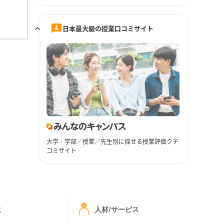
日本最大級の授業口コミサイト
大学・学部／授業／先生別に探せる授業評価クチ
コミサイト
ミ
人材/サービス