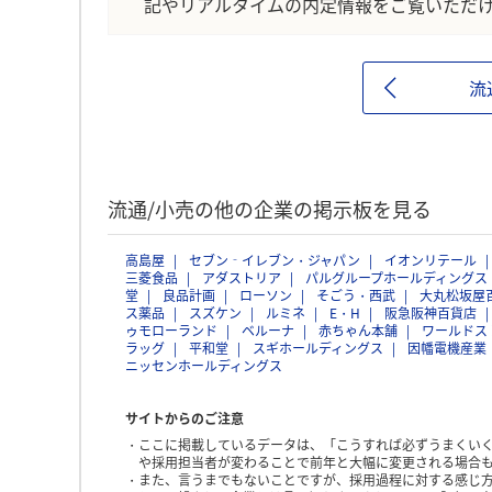
記やリアルタイムの内定情報をご覧いただ
流
流通/小売の他の企業の掲示板を見る
高島屋
セブン‐イレブン・ジャパン
イオンリテール
三菱食品
アダストリア
パルグループホールディングス
堂
良品計画
ローソン
そごう・西武
大丸松坂屋
ス薬品
スズケン
ルミネ
E・H
阪急阪神百貨店
ゥモローランド
ベルーナ
赤ちゃん本舗
ワールドス
ラッグ
平和堂
スギホールディングス
因幡電機産業
ニッセンホールディングス
サイトからのご注意
ここに掲載しているデータは、「こうすれば必ずうまくい
や採用担当者が変わることで前年と大幅に変更される場合
また、言うまでもないことですが、採用過程に対する感じ