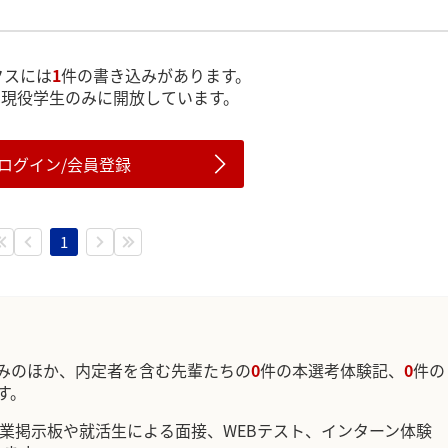
クスには
1
件の書き込みがあります。
は現役学生のみに開放しています。
ログイン/会員登録
1
みのほか、内定者を含む先輩たちの
0
件の本選考体験記、
0
件の
す。
企業掲示板や就活生による面接、WEBテスト、インターン体験