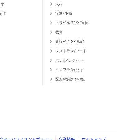
ジオ
人材
制作
流通/小売
トラベル/航空/運輸
教育
建設/住宅/不動産
レストラン/フード
ホテル/レジャー
インフラ/官公庁
医療/福祉/その他
タマーハラスメントポリシー
企業情報
サイトマップ