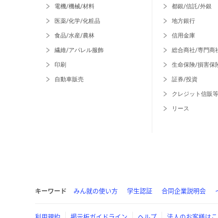
電機/機械/材料
都銀/信託/外銀
医薬/化学/化粧品
地方銀行
食品/水産/農林
信用金庫
繊維/アパレル服飾
総合商社/専門商
印刷
生命保険/損害保
自動車販売
証券/投資
クレジット信販
リース
キーワード
みん就の使い方
学生認証
合同企業説明会
利用規約
掲示板ガイドライン
ヘルプ
法人のお客様はこ