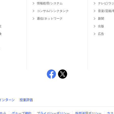
情報処理/システム
テレビ/ラ
コンサル/シンクタンク
音楽/芸能/
通信/ネットワーク
新聞
社
出版
険
広告
等
インターン
授業評価
ちら
グループ規約
プライバシーポリシー
外部送信ポリシー
カス