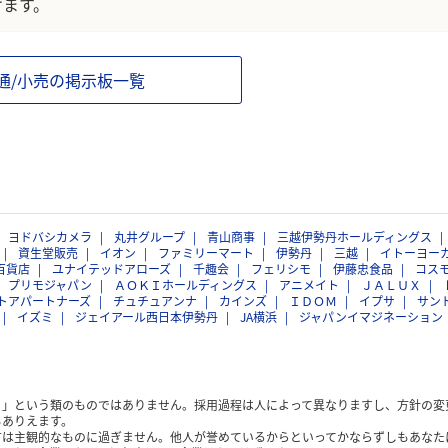
けます。
通/小売の掲示板一覧
ヨドバシカメラ
丸井グループ
青山商事
三越伊勢丹ホールディングス
資生堂販売
イオン
ファミリーマート
伊勢丹
三越
イトーヨー
百貨店
ユナイテッドアローズ
千趣会
フェリシモ
伊藤忠食品
コス
プリモジャパン
ＡＯＫＩホールディングス
アニメイト
ＪＡＬＵＸ
トアパートナーズ
チュチュアンナ
カインズ
ＩＤＯＭ
イプサ
サン
イズミ
ジェイアール西日本伊勢丹
JA横浜
ジャパンイマジネーション
く」という類のものではありません。採用過程は人によって異なりますし、方針の変
もありえます。
方は主観的なものに過ぎません。他人が誉めているからといってかならずしもあなた