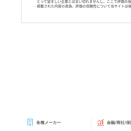
とって望ましい企業とは言い切れませんし、ここで評価の高
掲載された内容の真偽、評価の信頼性について当サイトは
各種メーカー
金融/商社/保