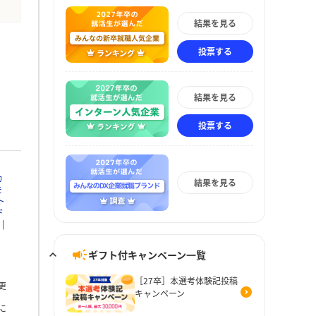
結果を見る
投票する
結果を見る
投票する
カ
結果を見る
モ
ト
ド
ギフト付キャンペーン一覧
［27卒］本選考体験記投稿
更
キャンペーン
に