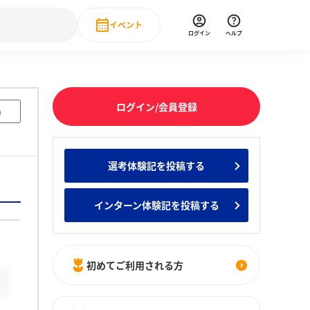
イベント
ログイン
ヘルプ
Event
の新卒就職人気企業ランキング
みんなのインターン人気企業ランキン
直近のイベント一覧
ログイン/会員登録
)
もっと見る
 IT・DX現場社員インタビュー
選考体験記を投稿する
の新卒就職人気企業ランキング
みんなのインターン人気企業ランキン
インターン体験記を投稿する
初めてご利用される方