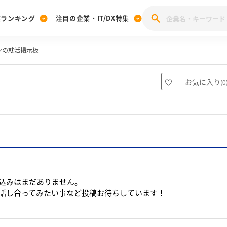
業ランキング
注目の企業・IT/DX特集
ンの就活掲示板
注目の企業特集
みんなのIT業界新卒就職人気企業ランキング
みんな
[27卒] 本選考体験記投稿キャンペーン
28卒 注目企業特集
27卒 注目企業特集
みんなのDX企業就職ブランド調査
お気に入り
(
0
注目のIT・DX企業特集
28卒 IT・DX企業特集
27卒 IT・DX企業特集
28卒
みんなのIT業界新卒就職人気企業ランキング
みんな
企業研究
込みはまだありません。
話し合ってみたい事など投稿お待ちしています！