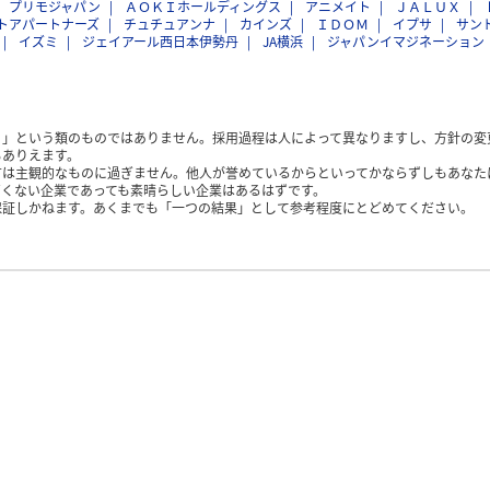
プリモジャパン
ＡＯＫＩホールディングス
アニメイト
ＪＡＬＵＸ
トアパートナーズ
チュチュアンナ
カインズ
ＩＤＯＭ
イプサ
サン
イズミ
ジェイアール西日本伊勢丹
JA横浜
ジャパンイマジネーション
く」という類のものではありません。採用過程は人によって異なりますし、方針の変
もありえます。
方は主観的なものに過ぎません。他人が誉めているからといってかならずしもあなた
くない企業であっても素晴らしい企業はあるはずです。
保証しかねます。あくまでも「一つの結果」として参考程度にとどめてください。