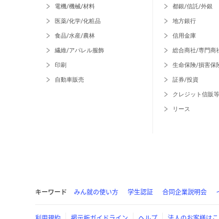
電機/機械/材料
都銀/信託/外銀
医薬/化学/化粧品
地方銀行
食品/水産/農林
信用金庫
繊維/アパレル服飾
総合商社/専門商
印刷
生命保険/損害保
自動車販売
証券/投資
クレジット信販
リース
キーワード
みん就の使い方
学生認証
合同企業説明会
利用規約
掲示板ガイドライン
ヘルプ
法人のお客様はこ