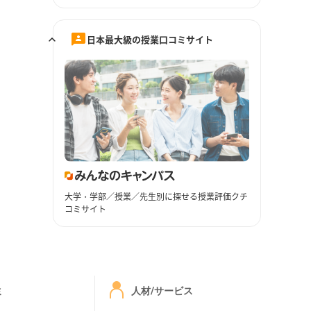
日本最大級の授業口コミサイト
大学・学部／授業／先生別に探せる授業評価クチ
コミサイト
ミ
人材/サービス