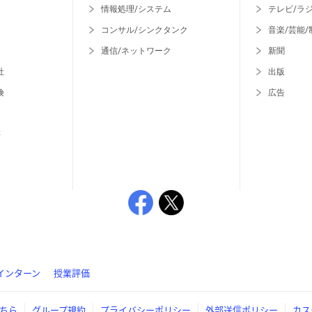
情報処理/システム
テレビ/ラ
コンサル/シンクタンク
音楽/芸能/
通信/ネットワーク
新聞
社
出版
険
広告
等
インターン
授業評価
ちら
グループ規約
プライバシーポリシー
外部送信ポリシー
カス