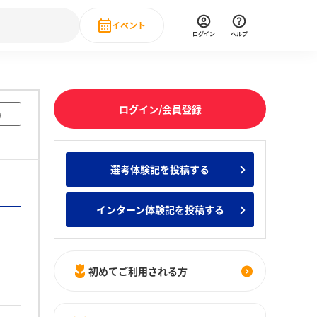
イベント
ログイン
ヘルプ
Event
の新卒就職人気企業ランキング
みんなのインターン人気企業ランキン
直近のイベント一覧
ログイン/会員登録
)
もっと見る
 IT・DX現場社員インタビュー
選考体験記を投稿する
の新卒就職人気企業ランキング
みんなのインターン人気企業ランキン
インターン体験記を投稿する
初めてご利用される方