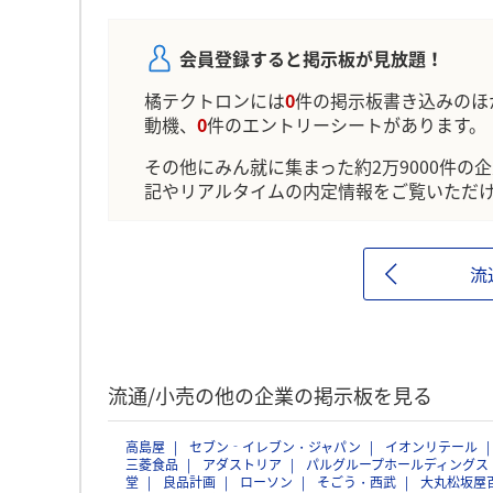
会員登録すると掲示板が見放題！
橘テクトロンには
0
件の掲示板書き込みのほ
動機、
0
件のエントリーシートがあります。
その他にみん就に集まった約2万9000件の
記やリアルタイムの内定情報をご覧いただ
流
流通/小売の他の企業の掲示板を見る
高島屋
セブン‐イレブン・ジャパン
イオンリテール
三菱食品
アダストリア
パルグループホールディングス
堂
良品計画
ローソン
そごう・西武
大丸松坂屋