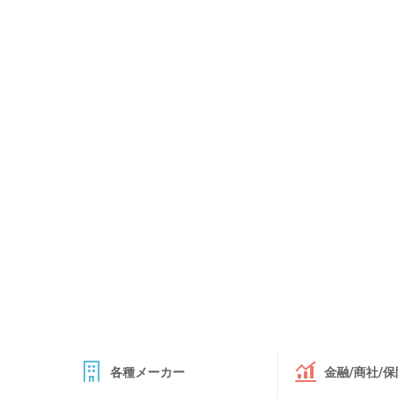
各種メーカー
金融/商社/保