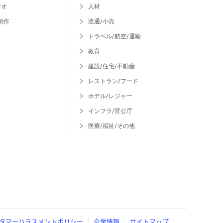
ジオ
人材
制作
流通/小売
トラベル/航空/運輸
教育
建設/住宅/不動産
レストラン/フード
ホテル/レジャー
インフラ/官公庁
医療/福祉/その他
タマーハラスメントポリシー
企業情報
サイトマップ