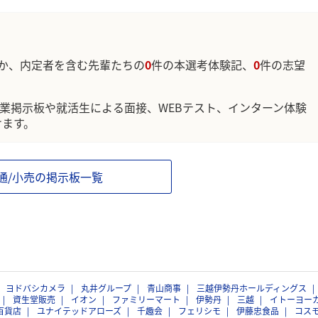
か、内定者を含む先輩たちの
0
件の本選考体験記、
0
件の志望
企業掲示板や就活生による面接、WEBテスト、インターン体験
けます。
通/小売の掲示板一覧
ヨドバシカメラ
丸井グループ
青山商事
三越伊勢丹ホールディングス
資生堂販売
イオン
ファミリーマート
伊勢丹
三越
イトーヨー
百貨店
ユナイテッドアローズ
千趣会
フェリシモ
伊藤忠食品
コス