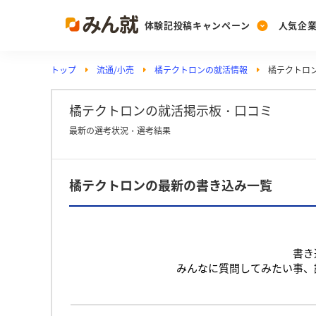
体験記投稿キャンペーン
人気企
トップ
流通/小売
橘テクトロンの就活情報
橘テクトロ
Post
Ranking
PickUp
投稿する
ランキングを見る
注目の企業特集
橘テクトロンの就活掲示板・口コミ
最新の選考状況・選考結果
Vote
橘テクトロンの最新の書き込み一覧
投票する
動画で知ろう！業界・
書き
みんなに質問してみたい事、