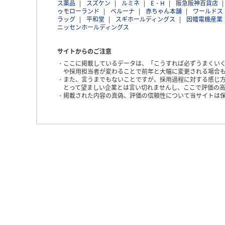
ス薬品
スズケン
ルミネ
E・H
阪急阪神百貨店
ゥモローランド
ベルーナ
赤ちゃん本舗
ワールドス
ラッグ
平和堂
スギホールディングス
因幡電機産業
ニッセンホールディングス
サイトからのご注意
ここに掲載しているデータは、「こうすれば必ずうまくい
や採用担当者が変わることで前年と大幅に変更される場合
また、言うまでもないことですが、採用過程に対する感じ
とって望ましい企業とは言い切れませんし、ここで評価の高
掲載された内容の真偽、評価の信頼性について当サイトは