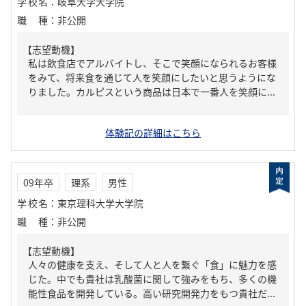
学校名
：
岐阜大学大学院
職種
：
非公開
【志望動機】
私は飲食店でアルバイトし、そこで笑顔になられるお客様
をみて、将来食を通じて人を笑顔にしたいと思うようにな
りました。カルピスという商品は日本で一番人を笑顔に...
体験記の詳細はこちら
09年卒
理系
男性
学校名
：
東京理科大学大学院
職種
：
非公開
【志望動機】
人々の健康を支え、そして人と人を繋ぐ「食」に魅力を感
じた。中でも貴社は乳酸菌に関して強みをもち、多くの機
能性食品を開発している。高い研究開発力をもつ貴社だ...