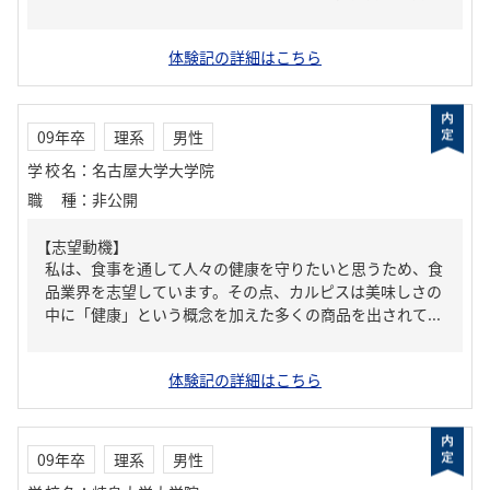
体験記の詳細はこちら
09年卒
理系
男性
学校名
：
名古屋大学大学院
職種
：
非公開
【志望動機】
私は、食事を通して人々の健康を守りたいと思うため、食
品業界を志望しています。その点、カルピスは美味しさの
中に「健康」という概念を加えた多くの商品を出されて...
体験記の詳細はこちら
09年卒
理系
男性