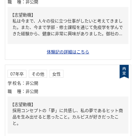
職種
：
非公開
【志望動機】
私は今まで、人々の役に立つ仕事がしたいと考えてきまし
た。また、今まで学部・修士課程を通じて免疫学を学んで
きた経験から、健康に非常に興味がありました。御社の...
体験記の詳細はこちら
07年卒
その他
女性
学校名
：
非公開
職種
：
非公開
【志望動機】
採用コンセプトの「夢」に共感し、私の夢であるヒット商
品を生み出せると思ったこと。カルピスが好きだったこ
と。