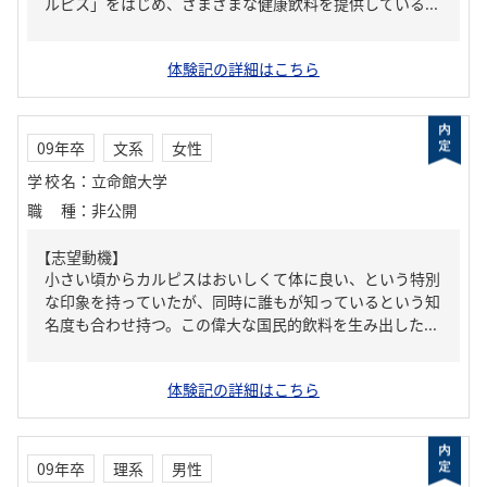
ルピス」をはじめ、さまざまな健康飲料を提供している...
体験記の詳細はこちら
09年卒
文系
女性
学校名
：
立命館大学
職種
：
非公開
【志望動機】
小さい頃からカルピスはおいしくて体に良い、という特別
な印象を持っていたが、同時に誰もが知っているという知
名度も合わせ持つ。この偉大な国民的飲料を生み出した...
体験記の詳細はこちら
09年卒
理系
男性