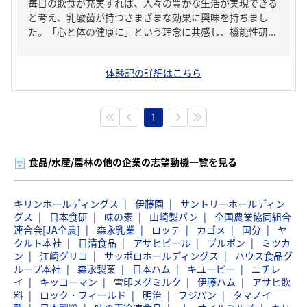
毎日の飲食が充実すれば、人々の豊かな生活が実現できる
と考え、乳酸菌が持つさまざまな効果に興味を持ちまし
た。「心と体の健康に」という理念に共感し、機能性研...
体験記の詳細はこちら
1
食品/水産/農林の他の企業の志望動機一覧を見る
キリンホールディングス
伊藤園
サントリーホールディン
グス
日本食研
味の素
山崎製パン
全国農業協同組合
連合会[JA全農]
森永乳業
ロッテ
カゴメ
国分
ヤ
クルト本社
日清食品
アサヒビール
ブルボン
ミツカ
ン
江崎グリコ
サッポロホールディングス
ハウス食品グ
ループ本社
森永製菓
日本ハム
キユーピー
ニチレ
イ
キッコーマン
雪印メグミルク
伊藤ハム
アサヒ飲
料
ロック・フィールド
明治
フジパン
タマノイ