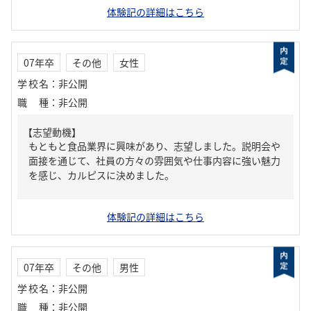
体験記の詳細はこちら
07年卒
その他
女性
学校名
：
非公開
職種
：
非公開
【志望動機】
もともと食品業界に興味があり、志望しました。説明会や
面接を通じて、社員の方々の雰囲気や仕事内容に強い魅力
を感じ、カルピスに決めました。
体験記の詳細はこちら
07年卒
その他
男性
学校名
：
非公開
職種
：
非公開