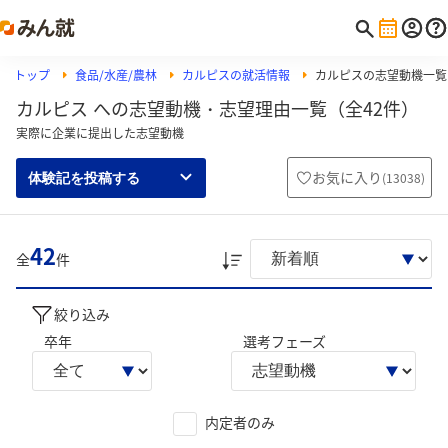
トップ
食品/水産/農林
カルピスの就活情報
カルピスの志望動機一覧
カルピス への志望動機・志望理由一覧（全42件）
実際に企業に提出した志望動機
お気に入り
(
13038
)
体験記を投稿する
42
全
件
絞り込み
卒年
選考フェーズ
内定者のみ