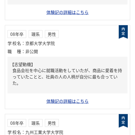
体験記の詳細はこちら
08年卒
理系
男性
学校名
：
京都大学大学院
職種
：
非公開
【志望動機】
食品会社を中心に就職活動をしていたが、商品に愛着を持
っていたことと、社員の人の人柄が自分に最も合ってい
た。
体験記の詳細はこちら
08年卒
理系
男性
学校名
：
九州工業大学大学院