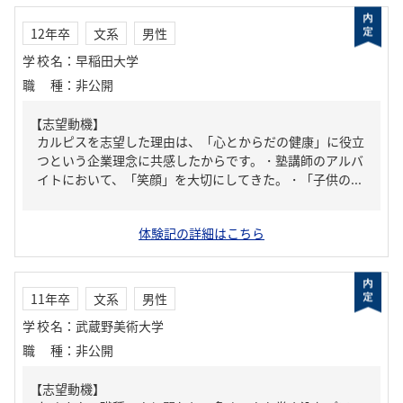
12年卒
文系
男性
学校名
：
早稲田大学
職種
：
非公開
【志望動機】
カルピスを志望した理由は、「心とからだの健康」に役立
つという企業理念に共感したからです。・塾講師のアルバ
イトにおいて、「笑顔」を大切にしてきた。・「子供の...
体験記の詳細はこちら
11年卒
文系
男性
学校名
：
武蔵野美術大学
職種
：
非公開
【志望動機】