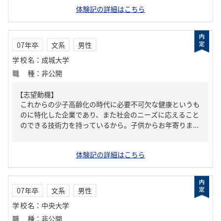
体験記の詳細はこちら
07年卒
文系
男性
学校名
：
成城大学
職種
：
非公開
【志望動機】
これからの少子高齢化の時代に必要不可欠な健康というも
のに特化した企業であり、また社会のニーズに応えること
のできる技術力を持っているから。子供からお年寄りま...
体験記の詳細はこちら
07年卒
文系
男性
学校名
：
中央大学
職種
：
非公開