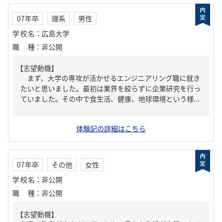
07年卒
理系
男性
学校名
：
広島大学
職種
：
非公開
【志望動機】
まず、大学の専攻が活かせるエンジニアリング職に就き
たいと思いました。最初は業界を絞らずに企業研究を行っ
ていました。その中で食生活、健康、地球環境という様...
体験記の詳細はこちら
07年卒
その他
女性
学校名
：
非公開
職種
：
非公開
【志望動機】