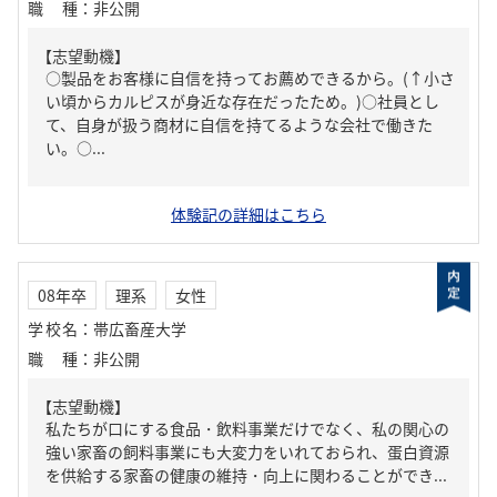
職種
：
非公開
【志望動機】
○製品をお客様に自信を持ってお薦めできるから。(↑小さ
い頃からカルピスが身近な存在だったため。)○社員とし
て、自身が扱う商材に自信を持てるような会社で働きた
い。○...
体験記の詳細はこちら
08年卒
理系
女性
学校名
：
帯広畜産大学
職種
：
非公開
【志望動機】
私たちが口にする食品・飲料事業だけでなく、私の関心の
強い家畜の飼料事業にも大変力をいれておられ、蛋白資源
を供給する家畜の健康の維持・向上に関わることができ...