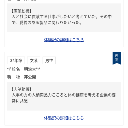
【志望動機】
人と社会に貢献する仕事がしたいと考えていた。その中
で、愛着のある製品に関わりたかった。
体験記の詳細はこちら
07年卒
文系
男性
学校名
：
明治大学
職種
：
非公開
【志望動機】
人事の方の人柄商品力こころと体の健康を考える企業の姿
勢に共感
体験記の詳細はこちら