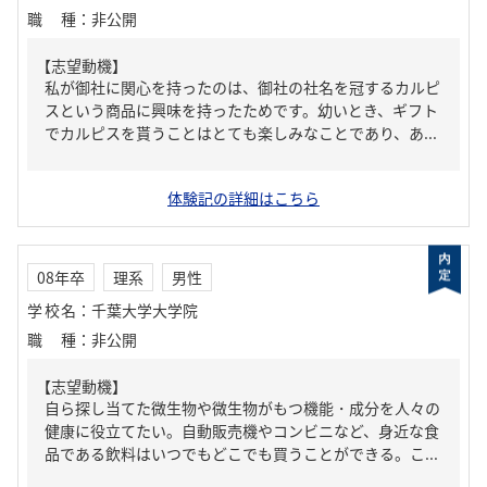
職種
：
非公開
【志望動機】
私が御社に関心を持ったのは、御社の社名を冠するカルピ
スという商品に興味を持ったためです。幼いとき、ギフト
でカルピスを貰うことはとても楽しみなことであり、あ...
体験記の詳細はこちら
08年卒
理系
男性
学校名
：
千葉大学大学院
職種
：
非公開
【志望動機】
自ら探し当てた微生物や微生物がもつ機能・成分を人々の
健康に役立てたい。自動販売機やコンビニなど、身近な食
品である飲料はいつでもどこでも買うことができる。こ...