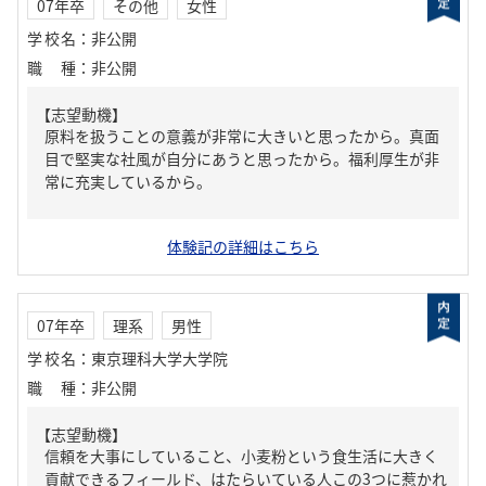
07年卒
その他
女性
学校名
：
非公開
職種
：
非公開
【志望動機】
原料を扱うことの意義が非常に大きいと思ったから。真面
目で堅実な社風が自分にあうと思ったから。福利厚生が非
常に充実しているから。
体験記の詳細はこちら
07年卒
理系
男性
学校名
：
東京理科大学大学院
職種
：
非公開
【志望動機】
信頼を大事にしていること、小麦粉という食生活に大きく
貢献できるフィールド、はたらいている人この3つに惹かれ