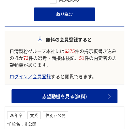
絞り込む
無料の会員登録すると
日清製粉グループ本社には
6375
件の掲示板書き込み
のほか
73
件の選考・面接体験記、
51
件の内定者の志
望動機があります。
ログイン／会員登録
すると閲覧できます。
志望動機を見る(無料)
26年卒
文系
性別非公開
学校名
：
非公開