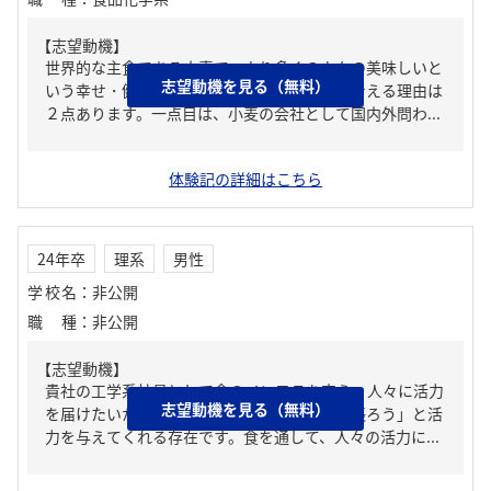
【志望動機】
世界的な主食である小麦で、より多くの人々の美味しいと
志望動機を見る（無料）
いう幸せ・健康に貢献できるからです。そう考える理由は
２点あります。一点目は、小麦の会社として国内外問わ...
体験記の詳細はこちら
24年卒
理系
男性
学校名
：
非公開
職種
：
非公開
【志望動機】
貴社の工学系社員として食のインフラを支え、人々に活力
志望動機を見る（無料）
を届けたいからです。食は「今日・明日も頑張ろう」と活
力を与えてくれる存在です。食を通して、人々の活力に...