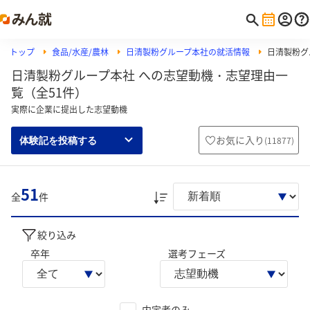
トップ
食品/水産/農林
日清製粉グループ本社の就活情報
日清製粉グ
日清製粉グループ本社 への志望動機・志望理由一
覧（全51件）
実際に企業に提出した志望動機
お気に入り
(
11877
)
体験記を投稿する
51
全
件
絞り込み
卒年
選考フェーズ
内定者のみ