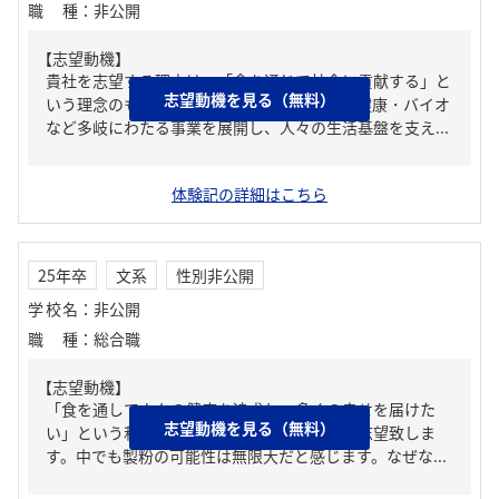
職種
：
非公開
【志望動機】
貴社を志望する理由は、「食を通じて社会に貢献する」と
志望動機を見る（無料）
いう理念のもと、製粉をはじめとした食品・健康・バイオ
など多岐にわたる事業を展開し、人々の生活基盤を支え...
体験記の詳細はこちら
25年卒
文系
性別非公開
学校名
：
非公開
職種
：
総合職
【志望動機】
「食を通して人々の健康を追求し、多くの幸せを届けた
志望動機を見る（無料）
い」という私の想いを実現するために貴社を志望致しま
す。中でも製粉の可能性は無限大だと感じます。なぜな...