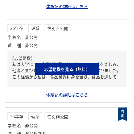
体験記の詳細はこちら
25年卒
理系
性別非公開
学校名
：
非公開
職種
：
非公開
【志望動機】
私は大学にて、食品は栄養補給だけでなく、味を楽しみ、
志望動機を見る（無料）
他者と喜びを分かち合う役割も担っていると学びました。
この経験から私は、食品業界に身を置き、食品を通して...
体験記の詳細はこちら
25年卒
理系
性別非公開
学校名
：
非公開
職種
：
食品化学系