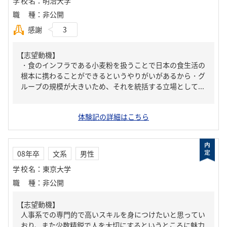
学校名
：
明治大学
職種
：
非公開
感謝
3
【志望動機】
・食のインフラである小麦粉を扱うことで日本の食生活の
根本に携わることができるというやりがいがあるから・グ
ループの規模が大きいため、それを統括する立場として...
体験記の詳細はこちら
08年卒
文系
男性
学校名
：
東京大学
職種
：
非公開
【志望動機】
人事系での専門的で高いスキルを身につけたいと思ってい
おり、また少数精鋭で人を大切にするというところに魅力