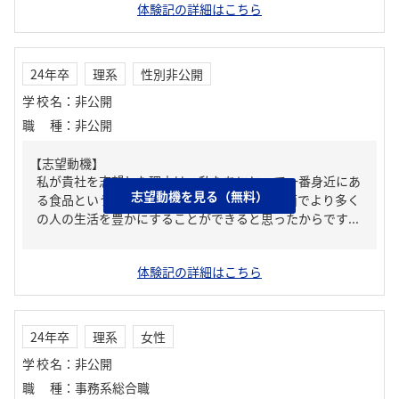
体験記の詳細はこちら
24年卒
理系
性別非公開
学校名
：
非公開
職種
：
非公開
【志望動機】
私が貴社を志望した理由は、私たちにとって一番身近にあ
志望動機を見る（無料）
る食品という分野を通じて、健康促進などの面でより多く
の人の生活を豊かにすることができると思ったからです...
体験記の詳細はこちら
24年卒
理系
女性
学校名
：
非公開
職種
：
事務系総合職