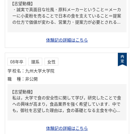
【志望動機】
・誠実で真面目な社風・原料メーカーということ＝メーカ
ーに小麦粉を売ることで日本の食を支えていること＝提案
の仕方で価値が変わる、営業力・提案力が必要とされる...
体験記の詳細はこちら
08年卒
理系
女性
学校名
：
九州大学大学院
職種
：
非公開
【志望動機】
私は，大学で食の安全性に関して学び，研究したことで食
への興味が高まり，食品業界を強く希望しています．中で
も，御社を志望した理由は，食の基礎となる主食を中心...
体験記の詳細はこちら