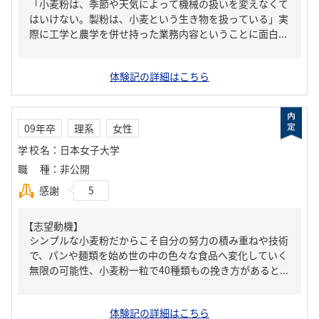
「小麦粉は、季節や天気によって機械の扱いを変えなくて
はいけない。製粉は、小麦という生き物を扱っている」実
際に工学と農学を併せ持った業務内容ということに面白...
体験記の詳細はこちら
09年卒
理系
女性
学校名
：
日本女子大学
職種
：
非公開
感謝
5
【志望動機】
シンプルな小麦粉だからこそ自分の努力の積み重ねや技術
で、パンや麺類を始め世の中の色々な食品へ変化していく
無限の可能性、小麦粉一粒で40種類もの挽き方があると...
体験記の詳細はこちら