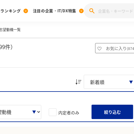
業ランキング
注目の企業・IT/DX特集
志望動機一覧
注目の企業特集
みんなのIT業界新卒就職人気企業ランキング
みんな
[27卒] 本選考体験記投稿キャンペーン
28卒 注目企業特集
27卒 注目企業特集
みんなのDX企業就職ブランド調査
99件）
お気に入り
(
87
注目のIT・DX企業特集
28卒 IT・DX企業特集
27卒 IT・DX企業特集
28卒
みんなのIT業界新卒就職人気企業ランキング
みんな
企業研究
絞り込む
内定者のみ