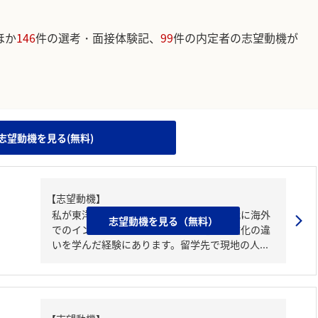
ほか
146
件の選考・面接体験記、
99
件の内定者の志望動機が
。
志望動機を見る(無料)
【志望動機】
私が東洋水産を志望する理由は、学生時代に海外
志望動機を見る（無料）
でのインターンシップで「食」を通じて文化の違
いを学んだ経験にあります。留学先で現地の人...