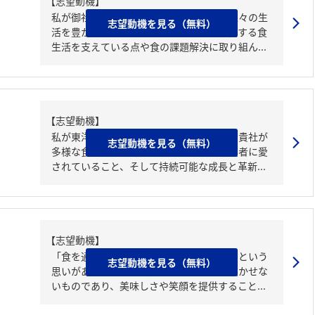
【志望動機】
私が御社を志望する理由は、食を通じて人々の生
志望動機を見る（無料）
活を豊かにしたいからです。御社の多様化する食
生活を支えている点や食の課題解決に取り組ん...
【志望動機】
私が東洋水産株式会社を志望する理由は、貴社が
志望動機を見る（無料）
多様な食品製品を通じて日本と世界の消費者に愛
されていること、そして持続可能な成長と革新...
【志望動機】
「食を通じて人々の生活を豊かにしたい」という
志望動機を見る（無料）
思いがあるからだ。食品は人々の生活に欠かせな
いものであり、美味しさや笑顔を提供すること...