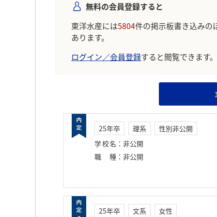
無料の会員登録すると
東洋水産には
5804
件の掲示板書き込みの
あります。
ログイン／会員登録
すると閲覧できます
25年卒
理系
性別非公開
学校名
：
非公開
職種
：
非公開
25年卒
文系
女性