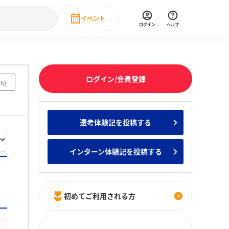
イベント
ログイン
ヘルプ
Event
の新卒就職人気企業ランキング
みんなのインターン人気企業ランキン
直近のイベント一覧
ログイン/会員登録
45
)
もっと見る
 IT・DX現場社員インタビュー
選考体験記を投稿する
の新卒就職人気企業ランキング
みんなのインターン人気企業ランキン
インターン体験記を投稿する
初めてご利用される方