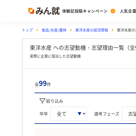
体験記投稿キャンペーン
人気企
トップ
食品/水産/農林
東洋水産の就活情報
東洋水産の
Post
Ranking
PickUp
投稿する
ランキングを見る
注目の企業特集
東洋水産 への志望動機・志望理由一覧（全
実際に企業に提出した志望動機
Vote
投票する
99
全
件
動画で知ろう！業界・
絞り込み
卒年
選考フェーズ