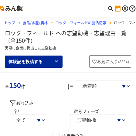
トップ
食品/水産/農林
ロック・フィールドの就活情報
ロック・フィ
ロック・フィールド への志望動機・志望理由一覧
（全150件）
実際に企業に提出した志望動機
お気に入り
(
8334
)
体験記を投稿する
150
全
件
絞り込み
卒年
選考フェーズ
内定者のみ