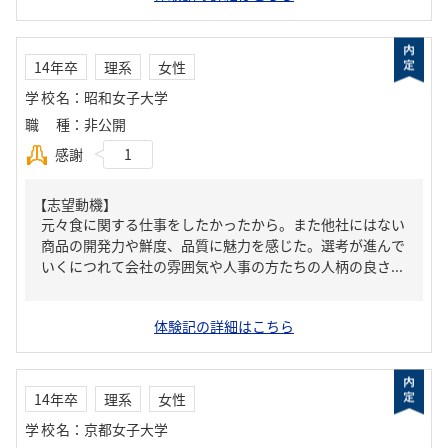
14年卒
理系
女性
学校名
：
昭和女子大学
職種
：
非公開
感謝
1
【志望動機】
元々食に関する仕事をしたかったから。また他社にはない
商品の開発力や鮮度、品質に魅力を感じた。選考が進んで
いくにつれて会社の雰囲気や人事の方たちの人柄の良さ...
体験記の詳細はこちら
14年卒
理系
女性
学校名
：
京都女子大学