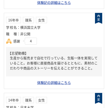
体験記の詳細はこちら
16年卒
理系
女性
学校名
：
横浜国立大学
職種
：
非公開
感謝
4
【志望動機】
生産から販売まで自社で行っている、生販一体を実現して
いること。お客様に直接商品を届けるとともに、素材のこ
だわりや商品のストーリーを伝えることができること。
体験記の詳細はこちら
14年卒
理系
女性
学校名
：
日本大学