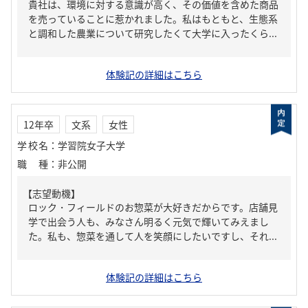
貴社は、環境に対する意識が高く、その価値を含めた商品
を売っていることに惹かれました。私はもともと、生態系
と調和した農業について研究したくて大学に入ったくら...
体験記の詳細はこちら
12年卒
文系
女性
学校名
：
学習院女子大学
職種
：
非公開
【志望動機】
ロック・フィールドのお惣菜が大好きだからです。店舗見
学で出会う人も、みなさん明るく元気で輝いてみえまし
た。私も、惣菜を通して人を笑顔にしたいですし、それ...
体験記の詳細はこちら