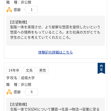
職種
：
非公開
感謝
1
【志望動機】
製販一体を実現させ、より新鮮な惣菜を提供したいという
惣菜への情熱をもっているところ。また社員の方がとても
学生のことを考えていてくれたところ。
体験記の詳細はこちら
14年卒
文系
男性
学校名
：
成城大学
職種
：
非公開
感謝
6
【志望動機】
生販一体でSOZAIについて購買→生産→物流→営業に至る