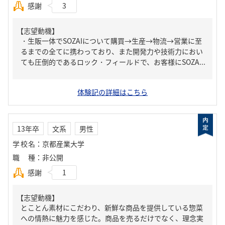
感謝
3
【志望動機】
・生販一体でSOZAIについて購買→生産→物流→営業に至
るまでの全てに携わっており、また開発力や技術力におい
ても圧倒的であるロック・フィールドで、お客様にSOZA...
体験記の詳細はこちら
13年卒
文系
男性
学校名
：
京都産業大学
職種
：
非公開
感謝
1
【志望動機】
とことん素材にこだわり、新鮮な商品を提供している惣菜
への情熱に魅力を感じた。商品を売るだけでなく、理念実