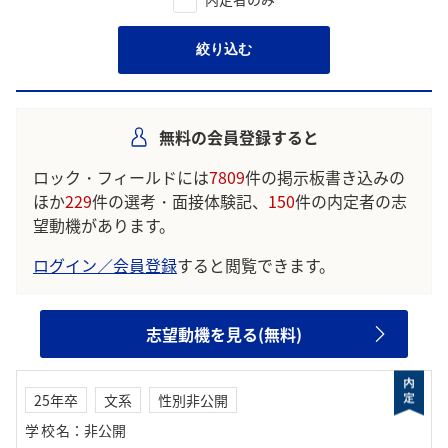
絞り込む
無料の会員登録すると
ロック・フィールドには
7809
件の掲示板書き込みの
ほか
229
件の選考・面接体験記、
150
件の内定者の志
望動機があります。
ログイン／会員登録
すると閲覧できます。
志望動機を見る(無料)
25年卒
文系
性別非公開
学校名
：
非公開