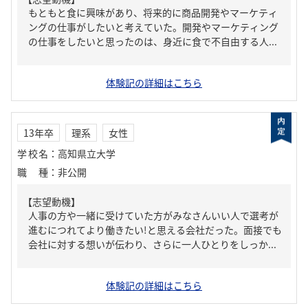
もともと食に興味があり、将来的に商品開発やマーケティ
ングの仕事がしたいと考えていた。開発やマーケティング
の仕事をしたいと思ったのは、身近に食で不自由する人...
体験記の詳細はこちら
13年卒
理系
女性
学校名
：
高知県立大学
職種
：
非公開
【志望動機】
人事の方や一緒に受けていた方がみなさんいい人で選考が
進むにつれてより働きたい!と思える会社だった。面接でも
会社に対する想いが伝わり、さらに一人ひとりをしっか...
体験記の詳細はこちら