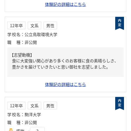
体験記の詳細はこちら
12年卒
文系
男性
学校名
：
公立鳥取環境大学
職種
：
非公開
【志望動機】
食に大変強い関心があり多くのお客様に食の素晴らしさ、
豊かさを届けていきたいと思い御社を志望しました。
体験記の詳細はこちら
12年卒
文系
男性
学校名
：
駒澤大学
職種
：
非公開