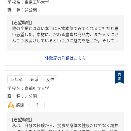
学校名
：
東京工科大学
職種
：
非公開
【志望動機】
他の企業とは違い本当に人物本位でみてくれる会社だと思
い志望した。素材にこだわる豊富な商品力、また人々にけ
んこうお届けしているという点に魅力を感じた。そして...
体験記の詳細はこちら
12年卒
理系
女性
学校名
：
京都府立大学
職種
：
非公開
感謝
3
【志望動機】
私は、自分の経験から、食事が身体の健康だけでなく精神