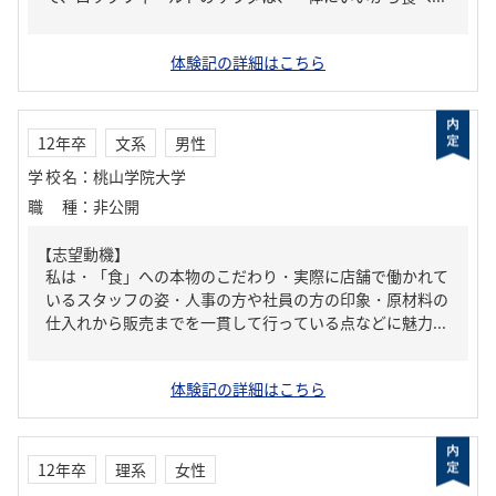
体験記の詳細はこちら
12年卒
文系
男性
学校名
：
桃山学院大学
職種
：
非公開
【志望動機】
私は・「食」への本物のこだわり・実際に店舗で働かれて
いるスタッフの姿・人事の方や社員の方の印象・原材料の
仕入れから販売までを一貫して行っている点などに魅力...
体験記の詳細はこちら
12年卒
理系
女性