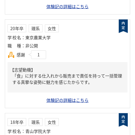
体験記の詳細はこちら
20年卒
理系
女性
学校名
：
東京農業大学
職種
：
非公開
感謝
1
【志望動機】
「食」に対する仕入れから販売まで責任を持って一括管理
する真摯な姿勢に魅力を感じたからです。
体験記の詳細はこちら
18年卒
理系
女性
学校名
：
青山学院大学