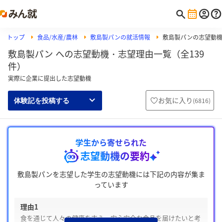
トップ
食品/水産/農林
敷島製パンの就活情報
敷島製パンの志望動
敷島製パン への志望動機・志望理由一覧（全139
件）
実際に企業に提出した志望動機
お気に入り
(
6816
)
体験記を投稿する
学生から寄せられた
志望動機の要約
敷島製パンを志望した学生の志望動機には下記の内容が集ま
っています
理由1
食を通じて人々の健康を支え、安心安全な食品を届けたいと考