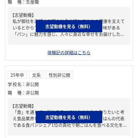
職種
：
生産職
【志望動機】
私が御社を志望する理由は食を通して人々の健康を支えて
志望動機を見る（無料）
いるとからです。私は主食であり様々な種類や味がある
「パン」に魅力を感じ、人々に身近な幸せをお届けした...
体験記の詳細はこちら
25年卒
文系
性別非公開
学校名
：
非公開
職種
：
非公開
【志望動機】
「食」を通して、単なるモノではなく文化を創りたいと考
志望動機を見る（無料）
え食品業界を志望しています。その中でも朝ごはんの代表
である食パンシェア1位の貴社で朝ごはんを食べる文化を...