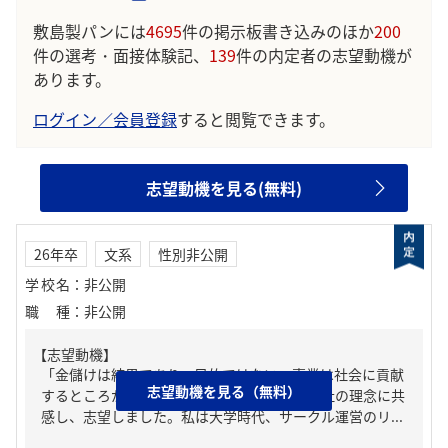
敷島製パンには
4695
件の掲示板書き込みのほか
200
件の選考・面接体験記、
139
件の内定者の志望動機が
あります。
ログイン／会員登録
すると閲覧できます。
志望動機を見る(無料)
26年卒
文系
性別非公開
学校名
：
非公開
職種
：
非公開
【志望動機】
「金儲けは結果であり、目的ではない。事業は社会に貢献
志望動機を見る（無料）
するところがあればこそ発展する」という貴社の理念に共
感し、志望しました。私は大学時代、サークル運営のリ...