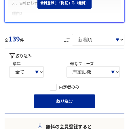
え、貴社に魅力を感じた
会員登録して閲覧する（無料）
理由2
国産小麦の取り組みを広め、食料自給率向上と農家支援に貢献
したいと考え志望した
理由3
139
全
件
事業は社会に貢献してこそ発展するという理念に共感し、共に
成長や喜びを目指したい
絞り込み
学生の声を就職活動の参考にしましょう。
卒年
選考フェーズ
※AIを使用し、過去3年間のユーザー投稿を要約しています。実際
のユーザの投稿は下記の一覧からご確認ください。
内定者のみ
絞り込む
無料の会員登録すると