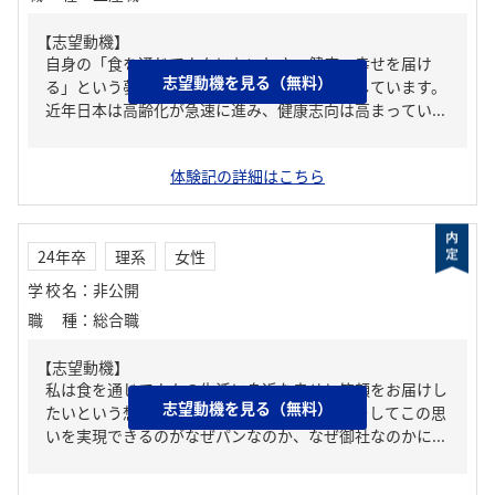
【志望動機】
自身の「食を通じて人々においしさ、健康、幸せを届け
志望動機を見る（無料）
る」という夢を実現したいため、貴社を志望しています。
近年日本は高齢化が急速に進み、健康志向は高まってい...
体験記の詳細はこちら
24年卒
理系
女性
学校名
：
非公開
職種
：
総合職
【志望動機】
私は食を通じて人々の生活に身近な幸せと笑顔をお届けし
志望動機を見る（無料）
たいという想いから、御社を志望致します。そしてこの思
いを実現できるのがなぜパンなのか、なぜ御社なのかに...