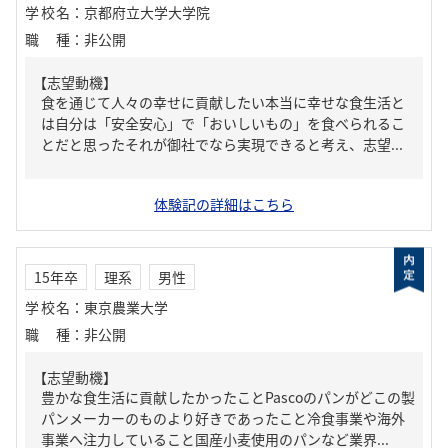
学校名
：
京都府立大学大学院
職種
：
非公開
【志望動機】
食を通じて人々の幸せに貢献したい本当に幸せな食生活と
は自分は「安全安心」で「おいしいもの」を食べられるこ
とだと思ったそれが御社でなら実現できると考え、志望...
体験記の詳細はこちら
15年卒
理系
男性
学校名
：
東京農業大学
職種
：
非公開
【志望動機】
豊かな食生活に貢献したかったことPascoのパンがどこの製
パンメーカーのものより好きであったこと冷食事業や海外
事業へ注力していること国産小麦使用のパンなど業界...