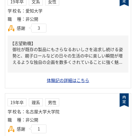
19年卒
文系
女性
学校名
：
愛知大学
職種
：
非公開
感謝
3
【志望動機】
御社が既存の製品にもさらなるおいしさを追求し続ける姿
勢と、親子ロールなどの日々の生活の中に楽しい瞬間が増
えるような独自の企画を数多くされていることに強く魅...
体験記の詳細はこちら
19年卒
理系
男性
学校名
：
名古屋大学大学院
職種
：
非公開
感謝
1