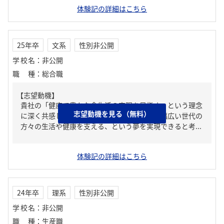
体験記の詳細はこちら
25年卒
文系
性別非公開
学校名
：
非公開
職種
：
総合職
【志望動機】
貴社の「健康で豊かな食生活の実現を目指す」という理念
志望動機を見る（無料）
に深く共感し、身近な存在である食を通じて幅広い世代の
方々の生活や健康を支える、という夢を実現できると考...
体験記の詳細はこちら
24年卒
理系
性別非公開
学校名
：
非公開
職種
：
生産職