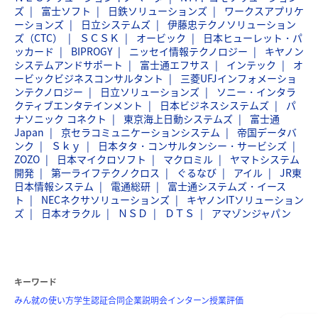
ズ
富士ソフト
日鉄ソリューションズ
ワークスアプリケ
ーションズ
日立システムズ
伊藤忠テクノソリューション
ズ（CTC）
ＳＣＳＫ
オービック
日本ヒューレット・パ
ッカード
BIPROGY
ニッセイ情報テクノロジー
キヤノン
システムアンドサポート
富士通エフサス
インテック
オ
ービックビジネスコンサルタント
三菱UFJインフォメーショ
ンテクノロジー
日立ソリューションズ
ソニー・インタラ
クティブエンタテインメント
日本ビジネスシステムズ
パ
ナソニック コネクト
東京海上日動システムズ
富士通
Japan
京セラコミュニケーションシステム
帝国データバ
ンク
Ｓｋｙ
日本タタ・コンサルタンシー・サービシズ
ZOZO
日本マイクロソフト
マクロミル
ヤマトシステム
開発
第一ライフテクノクロス
ぐるなび
アイル
JR東
日本情報システム
電通総研
富士通システムズ・イース
ト
NECネクサソリューションズ
キヤノンITソリューション
ズ
日本オラクル
ＮＳＤ
ＤＴＳ
アマゾンジャパン
キーワード
みん就の使い方
学生認証
合同企業説明会
インターン
授業評価