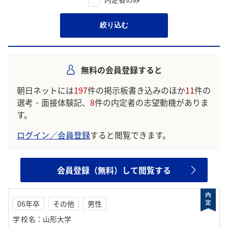
絞り込む
無料の会員登録すると
朝日ネットには
197
件の掲示板書き込みのほか
11
件の
選考・面接体験記、
8
件の内定者の志望動機がありま
す。
ログイン／会員登録
すると閲覧できます。
会員登録（無料）して閲覧する
06年卒
その他
男性
学校名
：
山形大学