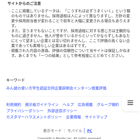
サイトからのご注意
ここに掲載しているデータは、「こうすれば必ずうまくいく」という類
のものではありません。採用過程は人によって異なりますし、方針の変
更や採用担当者が変わることで前年と大幅に変更される場合もありえま
す。
また、言うまでもないことですが、採用過程に対する感じ方は主観的な
ものに過ぎません。他人が誉めているからといってかならずしもあなた
にとって望ましい企業とは言い切れませんし、ここで評価の高くない企
業であっても素晴らしい企業はあるはずです。
掲載された内容の真偽、評価の信頼性について当サイトは保証しかねま
す。あくまでも「一つの結果」として参考程度にとどめてください。
キーワード
みん就の使い方
学生認証
合同企業説明会
インターン
授業評価
利用規約
掲示板ガイドライン
ヘルプ
広告掲載
グループ規約
プライバシーポリシー
外部送信ポリシー
カスタマーハラスメントポリシー
企業情報
サイトマップ
表示モード
モバイル
PC
Copyright © Minshu Inc. All rights reserved.