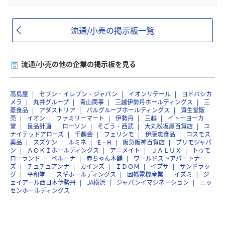
流通/小売の掲示板一覧
流通/小売の他の企業の掲示板を見る
高島屋
セブン‐イレブン・ジャパン
イオンリテール
ヨドバシカ
メラ
丸井グループ
青山商事
三越伊勢丹ホールディングス
三
菱食品
アダストリア
パルグループホールディングス
資生堂販
売
イオン
ファミリーマート
伊勢丹
三越
イトーヨーカ
堂
良品計画
ローソン
そごう・西武
大丸松坂屋百貨店
ユ
ナイテッドアローズ
千趣会
フェリシモ
伊藤忠食品
コスモス
薬品
スズケン
ルミネ
E・H
阪急阪神百貨店
プリモジャパ
ン
ＡＯＫＩホールディングス
アニメイト
ＪＡＬＵＸ
トゥモ
ローランド
ベルーナ
赤ちゃん本舗
ワールドストアパートナー
ズ
チュチュアンナ
カインズ
ＩＤＯＭ
イプサ
サンドラッ
グ
平和堂
スギホールディングス
因幡電機産業
イズミ
ジ
ェイアール西日本伊勢丹
JA横浜
ジャパンイマジネーション
ニッ
センホールディングス