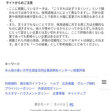
サイトからのご注意
ここに掲載しているデータは、「こうすれば必ずうまくいく」という類
のものではありません。採用過程は人によって異なりますし、方針の変
更や採用担当者が変わることで前年と大幅に変更される場合もありえま
す。
また、言うまでもないことですが、採用過程に対する感じ方は主観的な
ものに過ぎません。他人が誉めているからといってかならずしもあなた
にとって望ましい企業とは言い切れませんし、ここで評価の高くない企
業であっても素晴らしい企業はあるはずです。
掲載された内容の真偽、評価の信頼性について当サイトは保証しかねま
す。あくまでも「一つの結果」として参考程度にとどめてください。
キーワード
みん就の使い方
学生認証
合同企業説明会
インターン
授業評価
利用規約
掲示板ガイドライン
ヘルプ
広告掲載
グループ規約
プライバシーポリシー
外部送信ポリシー
カスタマーハラスメントポリシー
企業情報
サイトマップ
表示モード
モバイル
PC
Copyright © Minshu Inc. All rights reserved.