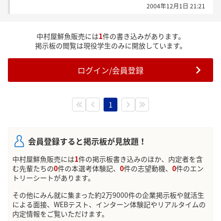
2004年12月1日 21:21
中村屋鮮魚販売には
1
件の書き込みがあります。
掲示板の閲覧は現役学生のみに開放しています。
ログイン/会員登録
1
会員登録すると掲示板が見放題！
中村屋鮮魚販売には
1
件の掲示板書き込みのほか、内定者を含
む先輩たちの
0
件の本選考体験記、
0
件の志望動機、
0
件のエン
トリーシートがあります。
その他にみん就に集まった約2万9000件の企業掲示板や就活生
による面接、WEBテスト、インターン体験記やリアルタイムの
内定情報をご覧いただけます。