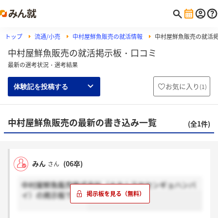
トップ
流通/小売
中村屋鮮魚販売の就活情報
中村屋鮮魚販売の就活
中村屋鮮魚販売の就活掲示板・口コミ
最新の選考状況・選考結果
お気に入り
(
1
)
体験記を投稿する
中村屋鮮魚販売の最新の書き込み一覧
(全1件)
みん
(06卒)
さん
中村屋鮮魚販売株式会社（ナカムラヤセンギョハンバ
イ）の掲示板です。