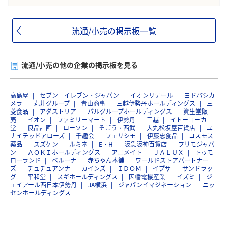
流通/小売の掲示板一覧
流通/小売の他の企業の掲示板を見る
高島屋
セブン‐イレブン・ジャパン
イオンリテール
ヨドバシカ
メラ
丸井グループ
青山商事
三越伊勢丹ホールディングス
三
菱食品
アダストリア
パルグループホールディングス
資生堂販
売
イオン
ファミリーマート
伊勢丹
三越
イトーヨーカ
堂
良品計画
ローソン
そごう・西武
大丸松坂屋百貨店
ユ
ナイテッドアローズ
千趣会
フェリシモ
伊藤忠食品
コスモス
薬品
スズケン
ルミネ
E・H
阪急阪神百貨店
プリモジャパ
ン
ＡＯＫＩホールディングス
アニメイト
ＪＡＬＵＸ
トゥモ
ローランド
ベルーナ
赤ちゃん本舗
ワールドストアパートナー
ズ
チュチュアンナ
カインズ
ＩＤＯＭ
イプサ
サンドラッ
グ
平和堂
スギホールディングス
因幡電機産業
イズミ
ジ
ェイアール西日本伊勢丹
JA横浜
ジャパンイマジネーション
ニッ
センホールディングス