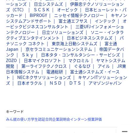
ーションズ
日立システムズ
伊藤忠テクノソリューション
ズ（CTC）
ＳＣＳＫ
オービック
日本ヒューレット・パ
ッカード
BIPROGY
ニッセイ情報テクノロジー
キヤノン
システムアンドサポート
富士通エフサス
インテック
オ
ービックビジネスコンサルタント
三菱UFJインフォメーショ
ンテクノロジー
日立ソリューションズ
ソニー・インタラ
クティブエンタテインメント
日本ビジネスシステムズ
パ
ナソニック コネクト
東京海上日動システムズ
富士通
Japan
京セラコミュニケーションシステム
帝国データバ
ンク
Ｓｋｙ
日本タタ・コンサルタンシー・サービシズ
ZOZO
日本マイクロソフト
マクロミル
ヤマトシステム
開発
第一ライフテクノクロス
ぐるなび
アイル
JR東
日本情報システム
電通総研
富士通システムズ・イース
ト
NECネクサソリューションズ
キヤノンITソリューション
ズ
日本オラクル
ＮＳＤ
ＤＴＳ
アマゾンジャパン
キーワード
みん就の使い方
学生認証
合同企業説明会
インターン
授業評価