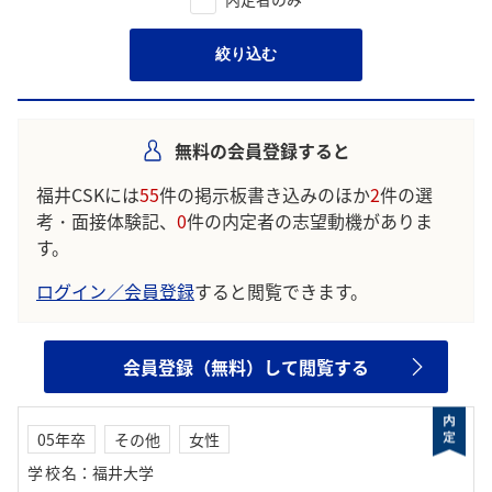
絞り込む
無料の会員登録すると
福井CSKには
55
件の掲示板書き込みのほか
2
件の選
考・面接体験記、
0
件の内定者の志望動機がありま
す。
ログイン／会員登録
すると閲覧できます。
会員登録（無料）して閲覧する
05年卒
その他
女性
学校名
：
福井大学