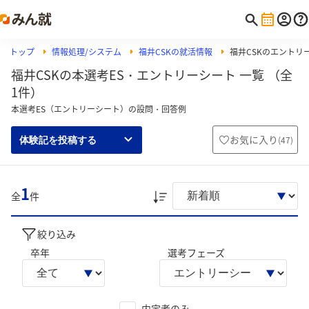
トップ
情報処理/システム
福井CSKの就活情報
福井CSKのエントリ
福井CSKの本選考ES・エントリーシート 一覧 （全
1件）
本選考ES（エントリーシート）の設問・回答例
お気に入り
(
47
)
体験記を投稿する
1
全
件
絞り込み
卒年
選考フェーズ
内定者のみ