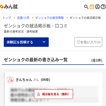
トップ
流通/小売
ゼンショクの就活情報
ゼンショクの就活掲示板
ゼンショクの就活掲示板・口コミ
最新の選考状況・選考結果
お気に入り
(
0
)
体験記を投稿する
ゼンショクの最新の書き込み一覧
(全1件)
きんちゃん
(04卒)
さん
焼肉でんの親会社のゼンショクです！！
誰か説明会に行った人はいませんか？？
情報交換しましょう！！