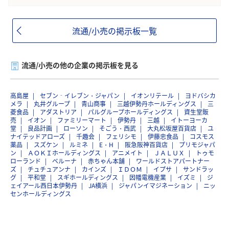
流通/小売の掲示板一覧
流通/小売の他の企業の掲示板を見る
高島屋
セブン‐イレブン・ジャパン
イオンリテール
ヨドバシカ
メラ
丸井グループ
青山商事
三越伊勢丹ホールディングス
三
菱食品
アダストリア
パルグループホールディングス
資生堂販
売
イオン
ファミリーマート
伊勢丹
三越
イトーヨーカ
堂
良品計画
ローソン
そごう・西武
大丸松坂屋百貨店
ユ
ナイテッドアローズ
千趣会
フェリシモ
伊藤忠食品
コスモス
薬品
スズケン
ルミネ
E・H
阪急阪神百貨店
プリモジャパ
ン
ＡＯＫＩホールディングス
アニメイト
ＪＡＬＵＸ
トゥモ
ローランド
ベルーナ
赤ちゃん本舗
ワールドストアパートナー
ズ
チュチュアンナ
カインズ
ＩＤＯＭ
イプサ
サンドラッ
グ
平和堂
スギホールディングス
因幡電機産業
イズミ
ジ
ェイアール西日本伊勢丹
JA横浜
ジャパンイマジネーション
ニッ
センホールディングス