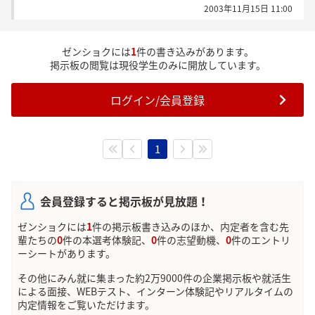
2003年11月15日 11:00
ゼンショクには
1
件の書き込みがあります。
掲示板の閲覧は現役学生のみに開放しています。
ログイン/会員登録
1
会員登録すると掲示板が見放題！
ゼンショクには
1
件の掲示板書き込みのほか、内定者を含む先
輩たちの
0
件の本選考体験記、
0
件の志望動機、
0
件のエントリ
ーシートがあります。
その他にみん就に集まった約2万9000件の企業掲示板や就活生
による面接、WEBテスト、インターン体験記やリアルタイムの
内定情報をご覧いただけます。