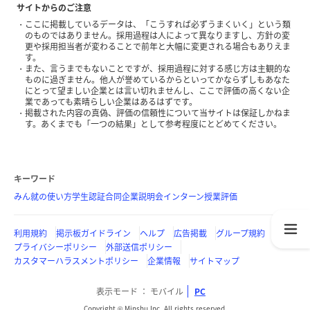
サイトからのご注意
ここに掲載しているデータは、「こうすれば必ずうまくいく」という類
のものではありません。採用過程は人によって異なりますし、方針の変
更や採用担当者が変わることで前年と大幅に変更される場合もありえま
す。
また、言うまでもないことですが、採用過程に対する感じ方は主観的な
ものに過ぎません。他人が誉めているからといってかならずしもあなた
にとって望ましい企業とは言い切れませんし、ここで評価の高くない企
業であっても素晴らしい企業はあるはずです。
掲載された内容の真偽、評価の信頼性について当サイトは保証しかねま
す。あくまでも「一つの結果」として参考程度にとどめてください。
キーワード
みん就の使い方
学生認証
合同企業説明会
インターン
授業評価
利用規約
掲示板ガイドライン
ヘルプ
広告掲載
グループ規約
プライバシーポリシー
外部送信ポリシー
カスタマーハラスメントポリシー
企業情報
サイトマップ
表示モード
モバイル
PC
Copyright © Minshu Inc. All rights reserved.