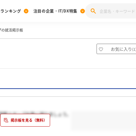
業ランキング
注目の企業・IT/DX特集
プの就活掲示板
注目の企業特集
みんなのIT業界新卒就職人気企業ランキング
みんな
[27卒] 本選考体験記投稿キャンペーン
28卒 注目企業特集
27卒 注目企業特集
みんなのDX企業就職ブランド調査
お気に入り
(
1
注目のIT・DX企業特集
28卒 IT・DX企業特集
27卒 IT・DX企業特集
28卒
みんなのIT業界新卒就職人気企業ランキング
みんな
企業研究
国際スタンプを熱く語りましょう。