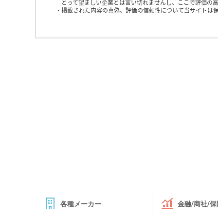
とって望ましい企業とは言い切れませんし、ここで評価の高
掲載された内容の真偽、評価の信頼性について当サイトは
各種メーカー
金融/商社/保