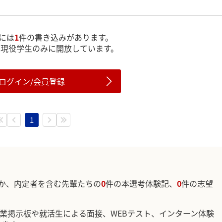
には
1
件の書き込みがあります。
は現役学生のみに開放しています。
ログイン/会員登録
1
か、内定者を含む先輩たちの
0
件の本選考体験記、
0
件の志望
企業掲示板や就活生による面接、WEBテスト、インターン体験