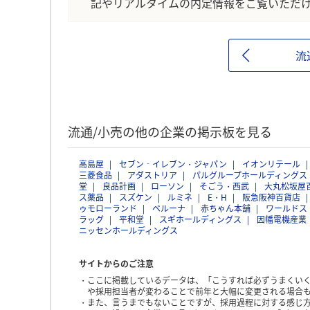
記やリアルタイムの内定情報をご覧いただ
流
流通/小売の他の企業の掲示板を見る
高島屋
セブン‐イレブン・ジャパン
イオンリテール
三菱食品
アダストリア
パルグループホールディングス
堂
良品計画
ローソン
そごう・西武
大丸松坂屋
ス薬品
スズケン
ルミネ
E・H
阪急阪神百貨店
ゥモローランド
ベルーナ
赤ちゃん本舗
ワールドス
ラッグ
平和堂
スギホールディングス
因幡電機産業
ニッセンホールディングス
サイトからのご注意
ここに掲載しているデータは、「こうすれば必ずうまくい
や採用担当者が変わることで前年と大幅に変更される場合
また、言うまでもないことですが、採用過程に対する感じ