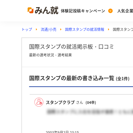
体験記投稿キャンペーン
人気企
トップ
流通/小売
国際スタンプの就活情報
国際スタン
Post
Ranking
PickUp
投稿する
ランキングを見る
注目の企業特集
国際スタンプの就活掲示板・口コミ
最新の選考状況・選考結果
Vote
国際スタンプの最新の書き込み一覧
投票する
(全1件)
動画で知ろう！業界・
スタンプクラブ
さん
(04卒)
国際スタンプに入社を目指す諸君！ともに
2003年9月2日 23:15