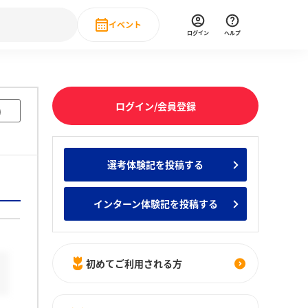
イベント
ログイン
ヘルプ
Event
の新卒就職人気企業ランキング
みんなのインターン人気企業ランキン
直近のイベント一覧
ログイン/会員登録
)
もっと見る
 IT・DX現場社員インタビュー
選考体験記を投稿する
の新卒就職人気企業ランキング
みんなのインターン人気企業ランキン
インターン体験記を投稿する
初めてご利用される方