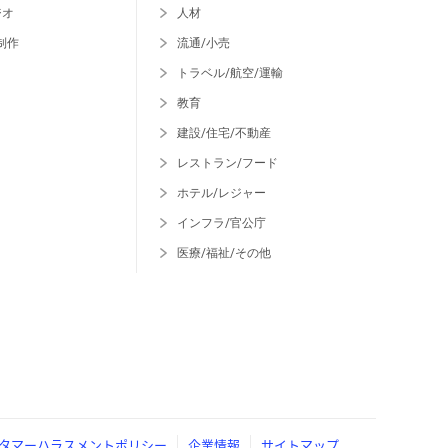
ジオ
人材
制作
流通/小売
トラベル/航空/運輸
教育
建設/住宅/不動産
レストラン/フード
ホテル/レジャー
インフラ/官公庁
医療/福祉/その他
タマーハラスメントポリシー
企業情報
サイトマップ