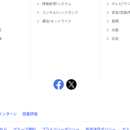
情報処理/システム
テレビ/ラ
コンサル/シンクタンク
音楽/芸能/
通信/ネットワーク
新聞
社
出版
険
広告
等
インターン
授業評価
ちら
グループ規約
プライバシーポリシー
外部送信ポリシー
カス