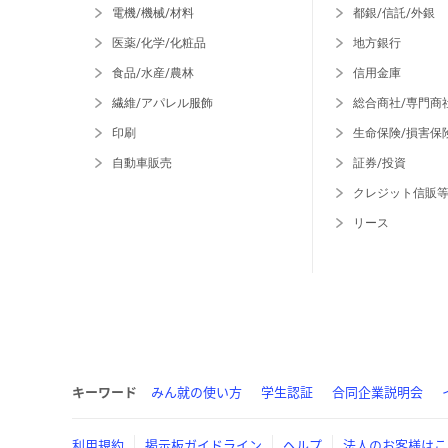
電機/機械/材料
都銀/信託/外銀
医薬/化学/化粧品
地方銀行
食品/水産/農林
信用金庫
繊維/アパレル服飾
総合商社/専門商
印刷
生命保険/損害保
自動車販売
証券/投資
クレジット信販
リース
キーワード
みん就の使い方
学生認証
合同企業説明会
利用規約
掲示板ガイドライン
ヘルプ
法人のお客様はこ