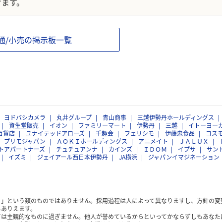
けます。
通/小売の掲示板一覧
ヨドバシカメラ
丸井グループ
青山商事
三越伊勢丹ホールディングス
資生堂販売
イオン
ファミリーマート
伊勢丹
三越
イトーヨー
百貨店
ユナイテッドアローズ
千趣会
フェリシモ
伊藤忠食品
コス
プリモジャパン
ＡＯＫＩホールディングス
アニメイト
ＪＡＬＵＸ
トアパートナーズ
チュチュアンナ
カインズ
ＩＤＯＭ
イプサ
サン
イズミ
ジェイアール西日本伊勢丹
JA横浜
ジャパンイマジネーション
く」という類のものではありません。採用過程は人によって異なりますし、方針の変
もありえます。
方は主観的なものに過ぎません。他人が誉めているからといってかならずしもあなた