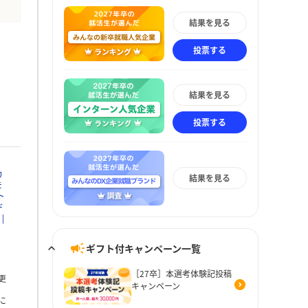
結果を見る
投票する
結果を見る
投票する
カ
結果を見る
モ
ト
ド
ギフト付キャンペーン一覧
［27卒］本選考体験記投稿
更
キャンペーン
に