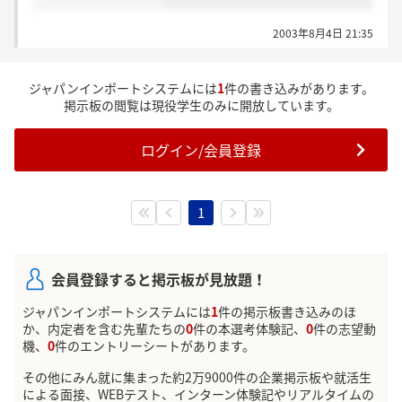
2003年8月4日 21:35
ジャパンインポートシステムには
1
件の書き込みがあります。
掲示板の閲覧は現役学生のみに開放しています。
ログイン/会員登録
1
会員登録すると掲示板が見放題！
ジャパンインポートシステムには
1
件の掲示板書き込みのほ
か、内定者を含む先輩たちの
0
件の本選考体験記、
0
件の志望動
機、
0
件のエントリーシートがあります。
その他にみん就に集まった約2万9000件の企業掲示板や就活生
による面接、WEBテスト、インターン体験記やリアルタイムの