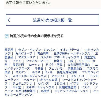
内定情報をご覧いただけます。
流通/小売の掲示板一覧
流通/小売の他の企業の掲示板を見る
高島屋
セブン‐イレブン・ジャパン
イオンリテール
ヨドバシカ
メラ
丸井グループ
青山商事
三越伊勢丹ホールディングス
三
菱食品
アダストリア
パルグループホールディングス
資生堂販
売
イオン
ファミリーマート
伊勢丹
三越
イトーヨーカ
堂
良品計画
ローソン
そごう・西武
大丸松坂屋百貨店
ユ
ナイテッドアローズ
千趣会
フェリシモ
伊藤忠食品
コスモス
薬品
スズケン
ルミネ
E・H
阪急阪神百貨店
プリモジャパ
ン
ＡＯＫＩホールディングス
アニメイト
ＪＡＬＵＸ
トゥモ
ローランド
ベルーナ
赤ちゃん本舗
ワールドストアパートナー
ズ
チュチュアンナ
カインズ
ＩＤＯＭ
イプサ
サンドラッ
グ
平和堂
スギホールディングス
因幡電機産業
イズミ
ジ
ェイアール西日本伊勢丹
JA横浜
ジャパンイマジネーション
ニッ
センホールディングス