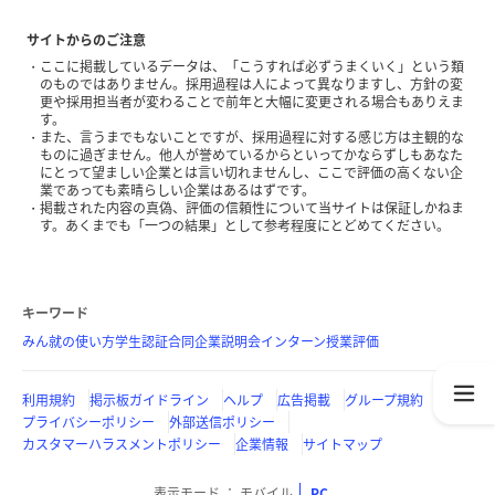
サイトからのご注意
ここに掲載しているデータは、「こうすれば必ずうまくいく」という類
のものではありません。採用過程は人によって異なりますし、方針の変
更や採用担当者が変わることで前年と大幅に変更される場合もありえま
す。
また、言うまでもないことですが、採用過程に対する感じ方は主観的な
ものに過ぎません。他人が誉めているからといってかならずしもあなた
にとって望ましい企業とは言い切れませんし、ここで評価の高くない企
業であっても素晴らしい企業はあるはずです。
掲載された内容の真偽、評価の信頼性について当サイトは保証しかねま
す。あくまでも「一つの結果」として参考程度にとどめてください。
キーワード
みん就の使い方
学生認証
合同企業説明会
インターン
授業評価
利用規約
掲示板ガイドライン
ヘルプ
広告掲載
グループ規約
プライバシーポリシー
外部送信ポリシー
カスタマーハラスメントポリシー
企業情報
サイトマップ
表示モード
モバイル
PC