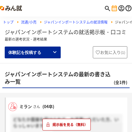
トップ
流通/小売
ジャパンインポートシステムの就活情報
ジャパン
ジャパンインポートシステムの就活掲示板・口コミ
最新の選考状況・選考結果
お気に入り
(
1
)
体験記を投稿する
ジャパンインポートシステムの最新の書き込
み一覧
(全1件)
ミラン
(04卒)
さん
どなたか面接を受けられて、お返事いただいた方、い
らっしゃいますか？