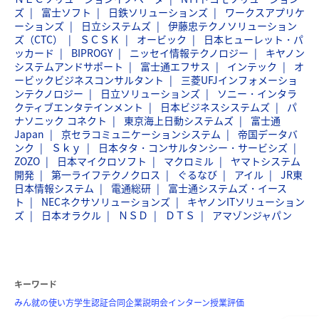
ズ
富士ソフト
日鉄ソリューションズ
ワークスアプリケ
ーションズ
日立システムズ
伊藤忠テクノソリューション
ズ（CTC）
ＳＣＳＫ
オービック
日本ヒューレット・パ
ッカード
BIPROGY
ニッセイ情報テクノロジー
キヤノン
システムアンドサポート
富士通エフサス
インテック
オ
ービックビジネスコンサルタント
三菱UFJインフォメーショ
ンテクノロジー
日立ソリューションズ
ソニー・インタラ
クティブエンタテインメント
日本ビジネスシステムズ
パ
ナソニック コネクト
東京海上日動システムズ
富士通
Japan
京セラコミュニケーションシステム
帝国データバ
ンク
Ｓｋｙ
日本タタ・コンサルタンシー・サービシズ
ZOZO
日本マイクロソフト
マクロミル
ヤマトシステム
開発
第一ライフテクノクロス
ぐるなび
アイル
JR東
日本情報システム
電通総研
富士通システムズ・イース
ト
NECネクサソリューションズ
キヤノンITソリューション
ズ
日本オラクル
ＮＳＤ
ＤＴＳ
アマゾンジャパン
キーワード
みん就の使い方
学生認証
合同企業説明会
インターン
授業評価