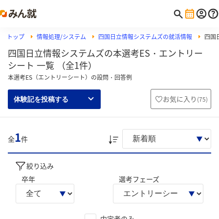
トップ
情報処理/システム
四国日立情報システムズの就活情報
四国
四国日立情報システムズの本選考ES・エントリー
シート 一覧 （全1件）
本選考ES（エントリーシート）の設問・回答例
お気に入り
(
75
)
体験記を投稿する
1
全
件
絞り込み
卒年
選考フェーズ
内定者のみ