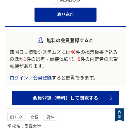
絞り込む
無料の会員登録すると
四国日立情報システムズには
46
件の掲示板書き込み
のほか
1
件の選考・面接体験記、
0
件の内定者の志望
動機があります。
ログイン／会員登録
すると閲覧できます。
会員登録（無料）して閲覧する
07年卒
文系
男性
学校名
：
愛媛大学