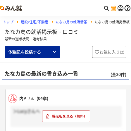
トップ
建設/住宅/不動産
たなカ島の就活情報
たなカ島の就活掲示板
たなカ島の就活掲示板・口コミ
最新の選考状況・選考結果
お気に入り
(
2
)
体験記を投稿する
たなカ島の最新の書き込み一覧
(全20件)
内P
(04卒)
さん
＞Lucyさんへ
結局お返事は来ませんでした。