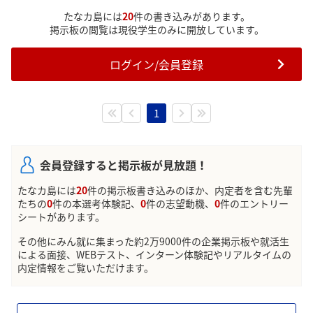
誰か、TANAKAJIMA受ける人、
たなカ島には
20
件の書き込みがあります。
他にいませんか？
掲示板の閲覧は現役学生のみに開放しています。
ログイン/会員登録
1
会員登録すると掲示板が見放題！
たなカ島には
20
件の掲示板書き込みのほか、内定者を含む先輩
たちの
0
件の本選考体験記、
0
件の志望動機、
0
件のエントリー
シートがあります。
その他にみん就に集まった約2万9000件の企業掲示板や就活生
による面接、WEBテスト、インターン体験記やリアルタイムの
内定情報をご覧いただけます。