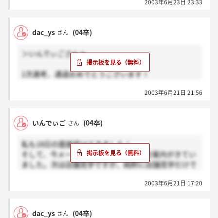
2003年6月23日 23:33
てか、グループ面談の内容も自己PRと将来の夢以外は
こちらからの質問が主だったので選考のぴりぴりしし
た感じはほとんどしなくなかったですか？だから自分
dac_ys
(04卒)
さん
でも何で通ったのかいまいちわかんなかったりしてま
す。先行き不安です。
＞いんでぃごさんへ
1次選考、通過おめでとうございます！
私のところには果たして連絡はくるのだろう
2003年6月21日 21:56
か・・・。
期限の10日ぎりぎりまでは待つことにします。
いんでぃご
(04卒)
さん
ところで、5日の説明会のときに言っていた、
『NGワード』、何だったんでしょうね。。。
私も18日の面接受けてきました！
かなり気になっています。
そして、今メールチェックしたら通過の案内がきてい
ました。次は店舗見学ですが、純粋に店舗見学だけで
選考とは関係ないのでしょうか？当日の内容がちょっ
2003年6月21日 17:20
と気になります。
グループ面談はほぼ質問会といった感じで、すごく和
dac_ys
(04卒)
さん
やかに進みました。自分が聞きたかったことだけでな