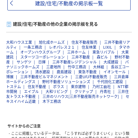
建設/住宅/不動産の掲示板一覧
建設/住宅/不動産の他の企業の掲示板を見る
大和ハウス工業
旭化成ホームズ
住友不動産販売
三井不動産リア
ルティ
一条工務店
レオパレス２１
住友林業
LIXIL
タマホ
ーム
オープンハウスグループ
三井ホーム
東急リバブル
大東
建託
スターツコーポレーション
三井不動産
森ビル
野村不動
産
サンゲツ
日揮
三井不動産レジデンシャル
大成建設
パ
ナソニックホームズ
三菱地所
竹中工務店
大林組
長谷工コー
ポレーション
清水建設
鹿島建設
東急不動産
イオンモール
博展
三井不動産ビルマネジメント
三菱UFJ不動産販売
三井倉庫
ホールディングス
野村不動産ソリューションズ
千代田化工建設
トステム
住友不動産
ポラス
東京建物
乃村工藝社
NTT都
市開発
エイブル
大和リビング
クリナップ
丹青社
三井住
友トラスト不動産
三井のリハウス[三井不動産販売ネットワーク]
セ
キスイハイム近畿
木下工務店
サイトからのご注意
ここに掲載しているデータは、「こうすれば必ずうまくいく」という類