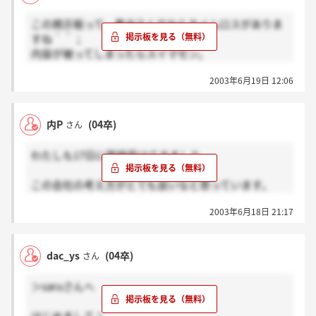
く、他のみなさんと疑問解消の場を共有できた事は、
この掲示板って、書き込んでからタイムロスがありま
自分とはまた違った視点を持っていて大変参考になり
すね＾＾；
ました。あと作文課題ですが、私は二番の問題を選び
内容が被ってしまったらスイマセン。
ました。たしか自分の身の回りにある問題について自
分の意見を書くとかそんな内容だったと思います。三
2003年6月19日 12:06
昨日(18日)の13：00から1次面接＋筆記試験受けてき
番はすいません、私も忘れました。
ました。
当初、電話では15名程度で、と聞いていたのですが、
あと最後に将来の夢について一人ずつ聞かれました
内P
(04卒)
さん
もっと一人一人と話ができるようにとの配慮から、
が、私の回はみなさん自分のお店や事務所を持ちた
7、8名程度ずつ2グループに分かれて、50分交代で面
い、という方がすごく多かったです。私も自分の好き
わたしも17日に面接受けてきました。
接と筆記を行いました。
なものを集めたお店があればいいなと考えているので
すが、面接の場では一人の人間としてどうなりたいか
この会社の考え方がとても良いなと思っています。
筆記試験の内容は、適性(20分)と作文(25分)で、
という事を答えました。すごく抽象的な答え方だった
面接では好きすぎて気持ちがどんどん前に出てしまい
適性検査はやや設問数が多く、てきぱきと答える必要
ので理解してもらえたか不安もありましたが。。。ま
2003年6月18日 21:17
ました。結果までドキドキするー
がありました。
ぁ、結果オーライですね（汗 次も頑張ります。
作文は、3つのテーマから選ぶ形で、それほど悩みま
せんでした。
dac_ys
(04卒)
さん
私は、?この紙いっぱいに自分を表現してください、
を選びました。(あとの2個は不明）
＞saruさんへ
面接では、質問対応といった形で、一人一人の質問に