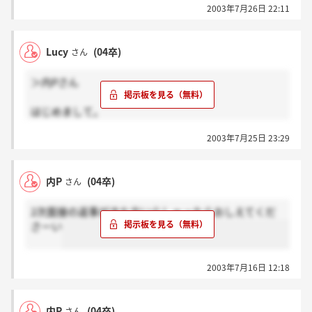
2003年7月26日 22:11
また、新たに頑張ります。。。。
Lucy
(04卒)
さん
＞内Pさん
はじめまして。
私も先日の2次面接の結果待ちです。
2003年7月25日 23:29
まだ来ませんねぇ・・・。
縁がなかった場合には何もこないんですよね。
内P
(04卒)
さん
そういえば、最終的に結果がでるのは、
26日までですよね？
2次面接の返事がきた方いらしゃったらおしえてくだ
「土曜？」とは思ったのですが・・・。
さーい
2003年7月16日 12:18
内P
(04卒)
さん