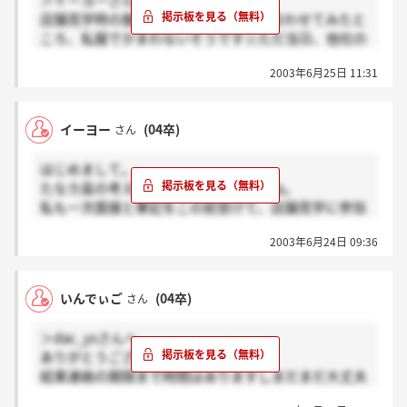
＞イーヨーさん
店舗見学時の服装について、直接問い合わせてみたと
ころ、私服でかまわないそうです☆ただ当日、他社の
選考などで、どうしてもスーツになってしまう人はス
2003年6月25日 11:31
ーツでいいそうです☆
迷いどころでしたよね（笑）
イーヨー
(04卒)
さん
はじめまして。
たなカ島の考え方とてもステキですよね。
私も一次面接と筆記をこの前受けて、店舗見学に参加
できることになりました。当日、店舗見学以外に何か
2003年6月24日 09:36
やるのか謎ですよね。どきどきです。当日はリクルー
トスーツで行きますか？
いんでぃご
(04卒)
さん
＞dac_ysさんへ
ありがとうございます！
結果連絡の期限まで時間はありますしまだまだ大丈夫
ですよ！決して最後まであきらめないでください！