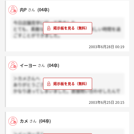
そう出そうと思っていたのにギリギリセーフになって
内P
(04卒)
さん
しまいました（汗 お互い良い結果がでるといいです
ね♪
今日店舗見学に行って来ました。
とても、素敵な家具を見せていただき楽しい時間を過
ごすことができました。
でも、やはり選考の話が出てしまい、現実に引き戻さ
2003年6月28日 00:19
れましたーヒャー
頑張るぞー
イーヨー
(04卒)
さん
＞カメさんへ
ありがとうございます。
かなり迷ってしまいました。直接問い合わせしたんで
すね。私も見習わないとですね！
2003年6月25日 20:15
店舗見学楽しみです、がんばりましょう☆
カメ
(04卒)
さん