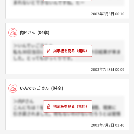
まれないとできないんですね。ヒー
そして、今日結果が来ました。とってもびっくりです
2003年7月3日 00:10
次回頑張ってきます。
内P
(04卒)
さん
＞いんでぃごさんへ
私も30日当日に出しました。そして、今日結果が来ま
した。とってもびっくりです。
2003年7月3日 00:09
いんでぃご
(04卒)
さん
＞内Pさん
こんにちは！私も選考の話しになった瞬間、現実に
引き戻されました。何もないわけないだろうとは覚悟
していたものの、自分を家具にたとえると？という質
2003年7月2日 03:40
問とかかなりむずかしかったです。（＞。＜;;
内Pさんは提出はもう済まされましたか？私は早く出