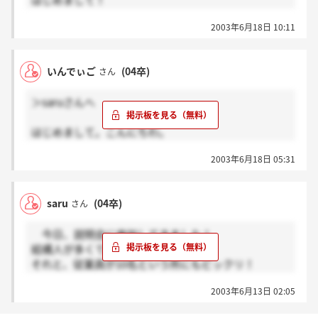
はじめまして！
対し、
自分は6月5日の説明会に参加してきたのですが、
社長と専務夫妻が詳しく詳しく答えてくださりまし
2003年6月18日 10:11
立見の人がたくさんいて、具合を悪くする人までいる
た。
という混雑ぶりでした。
選考結果はタナカジマの理念と適性の合う人、で出る
いんでぃご
(04卒)
さん
今日、1次面接(集団＋筆記試験)を受けてきます。
のでしょうか・・・。
電話で人数を聞いたら、15～20人といっていたよう
10日以内の連絡待ちです。
＞saruさんへ
な・・・。
頑張ってきます！
本日受ける人、がんばってくださいね！
はじめまして。こんにちわ。
私は6月5日の説明会に参加しました。
2003年6月18日 05:31
15分前には会場に到着したのですが、そのときには
既に満席で立っている人がおりその後も増え続けて
かなりの人数だったと思います。専務さんも
saru
(04卒)
さん
びっくりしているとおっしゃっていました。
今日、説明会に参加してきました！
まだまだ会社の規模は小さいと思いますけれども、
結構人が多くてビックリしました！
まるで本当の家族のように暖かい印象を受けました。
それと、従業員が10名という所にもビックリ！
そして、実は今日グループ面接なんですよね。
一つ一つの質問に対してもとても丁寧に
大学で建築などを専攻していたわけではないけれども
2003年6月13日 02:05
答えていただいたので、好印象でした！
インテリアや雑貨に興味をもっているので何とか頑張
ってきたいと思います。では。