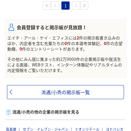
1
会員登録すると掲示板が見放題！
エイチ・アール・ケイ・エフィスには
2
件の掲示板書き込みの
ほか、内定者を含む先輩たちの
0
件の本選考体験記、
0
件の志望
動機、
0
件のエントリーシートがあります。
その他にみん就に集まった約2万9000件の企業掲示板や就活生
による面接、WEBテスト、インターン体験記やリアルタイムの
内定情報をご覧いただけます。
流通/小売の掲示板一覧
流通/小売の他の企業の掲示板を見る
高島屋
セブン‐イレブン・ジャパン
イオンリテール
ヨドバシカ