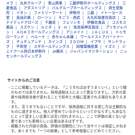
メラ
丸井グループ
青山商事
三越伊勢丹ホールディングス
三
菱食品
アダストリア
パルグループホールディングス
資生堂販
売
イオン
ファミリーマート
伊勢丹
三越
イトーヨーカ
堂
良品計画
ローソン
そごう・西武
大丸松坂屋百貨店
ユ
ナイテッドアローズ
千趣会
フェリシモ
伊藤忠食品
コスモス
薬品
スズケン
ルミネ
E・H
阪急阪神百貨店
プリモジャパ
ン
ＡＯＫＩホールディングス
アニメイト
ＪＡＬＵＸ
トゥモ
ローランド
ベルーナ
赤ちゃん本舗
ワールドストアパートナー
ズ
チュチュアンナ
カインズ
ＩＤＯＭ
イプサ
サンドラッ
グ
平和堂
スギホールディングス
因幡電機産業
イズミ
ジ
ェイアール西日本伊勢丹
JA横浜
ジャパンイマジネーション
ニッ
センホールディングス
サイトからのご注意
ここに掲載しているデータは、「こうすれば必ずうまくいく」という類
のものではありません。採用過程は人によって異なりますし、方針の変
更や採用担当者が変わることで前年と大幅に変更される場合もありえま
す。
また、言うまでもないことですが、採用過程に対する感じ方は主観的な
ものに過ぎません。他人が誉めているからといってかならずしもあなた
にとって望ましい企業とは言い切れませんし、ここで評価の高くない企
業であっても素晴らしい企業はあるはずです。
掲載された内容の真偽、評価の信頼性について当サイトは保証しかねま
す。あくまでも「一つの結果」として参考程度にとどめてください。