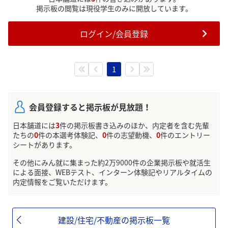
掲示板の閲覧は現役学生のみに開放しています。
ログイン/会員登録
1
会員登録すると掲示板が見放題！
日本舗道には
3
件の掲示板書き込みのほか、内定者を含む先輩
たちの
0
件の本選考体験記、
0
件の志望動機、
0
件のエントリー
シートがあります。
その他にみん就に集まった約2万9000件の企業掲示板や就活生
による面接、WEBテスト、インターン体験記やリアルタイムの
内定情報をご覧いただけます。
建設/住宅/不動産の掲示板一覧