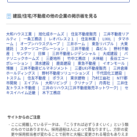
建設/住宅/不動産の他の企業の掲示板を見る
大和ハウス工業
旭化成ホームズ
住友不動産販売
三井不動産リア
ルティ
一条工務店
レオパレス２１
住友林業
LIXIL
タマホ
ーム
オープンハウスグループ
三井ホーム
東急リバブル
大東
建託
スターツコーポレーション
三井不動産
森ビル
野村不動
産
サンゲツ
日揮
三井不動産レジデンシャル
大成建設
パ
ナソニックホームズ
三菱地所
竹中工務店
大林組
長谷工コー
ポレーション
清水建設
鹿島建設
東急不動産
イオンモール
博展
三井不動産ビルマネジメント
三菱UFJ不動産販売
三井倉庫
ホールディングス
野村不動産ソリューションズ
千代田化工建設
トステム
住友不動産
ポラス
東京建物
乃村工藝社
NTT都
市開発
エイブル
大和リビング
クリナップ
丹青社
三井住
友トラスト不動産
三井のリハウス[三井不動産販売ネットワーク]
セ
キスイハイム近畿
木下工務店
サイトからのご注意
ここに掲載しているデータは、「こうすれば必ずうまくいく」という類
のものではありません。採用過程は人によって異なりますし、方針の変
更や採用担当者が変わることで前年と大幅に変更される場合もありえま