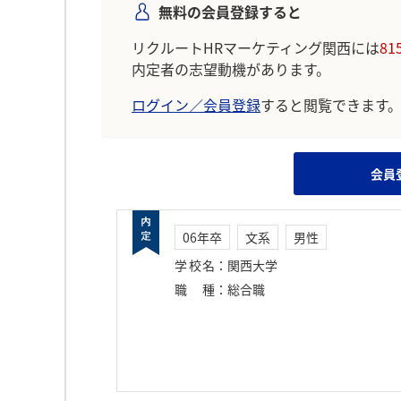
無料の会員登録すると
リクルートHRマーケティング関西には
81
内定者の志望動機があります。
ログイン／会員登録
すると閲覧できます
会員
06年卒
文系
男性
学校名
：
関西大学
職種
：
総合職