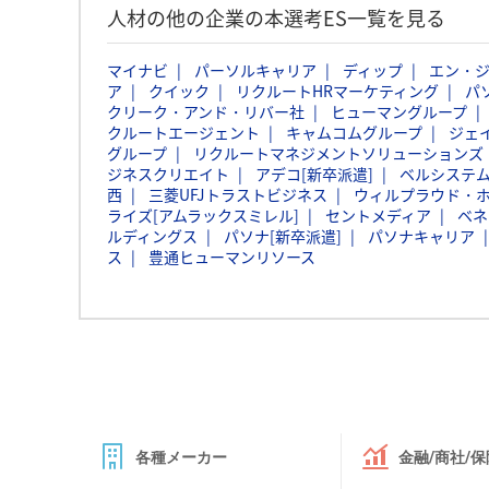
人材の他の企業の本選考ES一覧を見る
マイナビ
パーソルキャリア
ディップ
エン・
ア
クイック
リクルートHRマーケティング
パ
クリーク・アンド・リバー社
ヒューマングループ
クルートエージェント
キャムコムグループ
ジェ
グループ
リクルートマネジメントソリューションズ
ジネスクリエイト
アデコ[新卒派遣]
ベルシステム
西
三菱UFJトラストビジネス
ウィルプラウド・
ライズ[アムラックスミレル]
セントメディア
ベネ
ルディングス
パソナ[新卒派遣]
パソナキャリア
ス
豊通ヒューマンリソース
各種メーカー
金融/商社/保