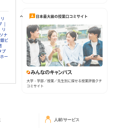
日本最大級の授業口コミサイト
ャリ
ブ
リ
ソナ
静銀ビ
関
タプ
ホー
大学・学部／授業／先生別に探せる授業評価クチ
コミサイト
ミ
人材/サービス