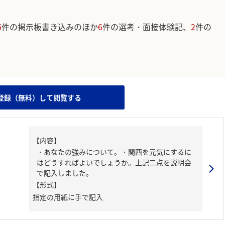
5
件の掲示板書き込みのほか
6
件の選考・面接体験記、
2
件の
。
登録（無料）して閲覧する
【内容】
・あなたの強みについて。・関西を元気にするに
はどうすればよいでしょうか。上記二点を説明会
で記入しました。
【形式】
指定の用紙に手で記入