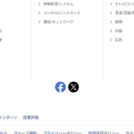
情報処理/システム
テレビ/ラ
コンサル/シンクタンク
音楽/芸能/
通信/ネットワーク
新聞
社
出版
険
広告
等
インターン
授業評価
ちら
グループ規約
プライバシーポリシー
外部送信ポリシー
カス