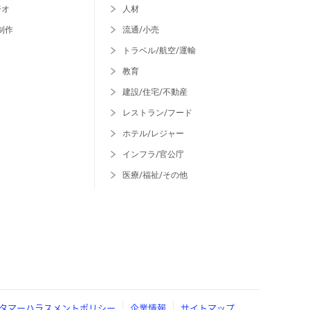
ジオ
人材
制作
流通/小売
トラベル/航空/運輸
教育
建設/住宅/不動産
レストラン/フード
ホテル/レジャー
インフラ/官公庁
医療/福祉/その他
タマーハラスメントポリシー
企業情報
サイトマップ