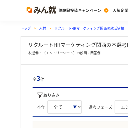
体験記投稿キャンペーン
人気企
トップ
人材
リクルートHRマーケティング関西の就活情報
Post
Ranking
PickUp
投稿する
ランキングを見る
注目の企業特集
リクルートHRマーケティング関西の本選考E
本選考ES（エントリーシート）の設問・回答例
Vote
投票する
3
全
件
動画で知ろう！業界・
絞り込み
卒年
選考フェーズ