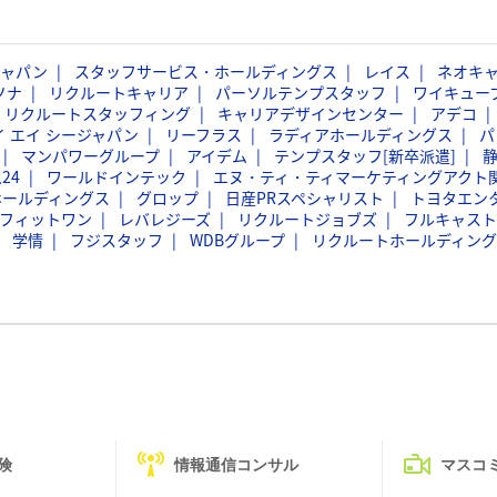
ジャパン
スタッフサービス・ホールディングス
レイス
ネオキ
ソナ
リクルートキャリア
パーソルテンプスタッフ
ワイキュー
リクルートスタッフィング
キャリアデザインセンター
アデコ
イ エイ シージャパン
リーフラス
ラディアホールディングス
パ
マンパワーグループ
アイデム
テンプスタッフ[新卒派遣]
24
ワールドインテック
エヌ・ティ・ティマーケティングアクト
ホールディングス
グロップ
日産PRスペシャリスト
トヨタエン
フィットワン
レバレジーズ
リクルートジョブズ
フルキャスト
学情
フジスタッフ
WDBグループ
リクルートホールディング
険
情報通信コンサル
マスコ