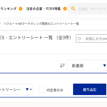
業ランキング
注目の企業・IT/DX特集
リクルートHRマーケティング関西のエントリーシート一覧
注目の企業特集
みんなのIT業界新卒就職人気企業ランキング
みんな
[27卒] 本選考体験記投稿キャンペーン
28卒 注目企業特集
27卒 注目企業特集
みんなのDX企業就職ブランド調査
S・エントリーシート 一覧 （全3件）
お気に入り
(
49
注目のIT・DX企業特集
28卒 IT・DX企業特集
27卒 IT・DX企業特集
28卒
みんなのIT業界新卒就職人気企業ランキング
みんな
企業研究
絞り込む
内定者のみ