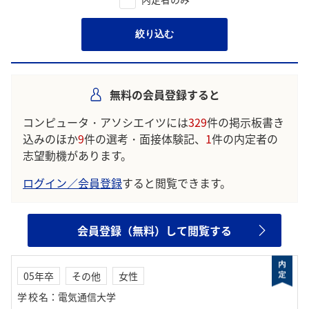
絞り込む
無料の会員登録すると
コンピュータ・アソシエイツには
329
件の掲示板書き
込みのほか
9
件の選考・面接体験記、
1
件の内定者の
志望動機があります。
ログイン／会員登録
すると閲覧できます。
会員登録（無料）して閲覧する
05年卒
その他
女性
学校名
：
電気通信大学