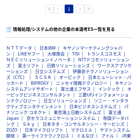
1
情報処理/システムの他の企業の本選考ES一覧を見る
ＮＴＴデータ
日本IBM
キヤノンマーケティングジャパ
ン
LINEヤフー
大塚商会
TISI
トランスコスモス
ＮＥＣソリューションイノベータ
NTTドコモソリューション
ズ
富士ソフト
日鉄ソリューションズ
ワークスアプリケ
ーションズ
日立システムズ
伊藤忠テクノソリューション
ズ（CTC）
ＳＣＳＫ
オービック
日本ヒューレット・パ
ッカード
BIPROGY
ニッセイ情報テクノロジー
キヤノン
システムアンドサポート
富士通エフサス
インテック
オ
ービックビジネスコンサルタント
三菱UFJインフォメーショ
ンテクノロジー
日立ソリューションズ
ソニー・インタラ
クティブエンタテインメント
日本ビジネスシステムズ
パ
ナソニック コネクト
東京海上日動システムズ
富士通
Japan
京セラコミュニケーションシステム
帝国データバ
ンク
Ｓｋｙ
日本タタ・コンサルタンシー・サービシズ
ZOZO
日本マイクロソフト
マクロミル
ヤマトシステム
開発
第一ライフテクノクロス
ぐるなび
アイル
JR東