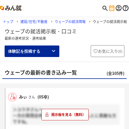
トップ
建設/住宅/不動産
ウェーブの就活情報
ウェーブの就活掲示板
ウェーブの就活掲示板・口コミ
最新の選考状況・選考結果
お気に入り
(
0
)
体験記を投稿する
ウェーブの最新の書き込み一覧
(全105件)
みぃ
(05卒)
さん
＞ユウタさんへ
一次の質問会参加しましたよ！会長ほんとに素敵な方
ですね。
私は一次通って、二次に行けることになりました。