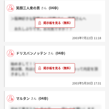
最終面接でだめだったんですか。でも、他社で内定を
間くらいで1つのテーマについての相談会があって。
笑顔三人衆の男
(04卒)
さん
取り、そちらで頑張られるということで、安心しまし
営業職、リフォーム業界、就職活動に役立つ情報を
た。私はまだ内定はひとつもないですよ。あまり希望
おしえてもらんたんよー。
＞阪神好きな笑顔さん(近畿)さん，笑顔さんへ
している会社も少ないですし、ぼちぼちやってます。
1時間テーマについてのお話し。残りの1時間は就活に
でも8月2日に最終面接を受ける会社があるので、頑張
ついての相談会
お久しぶりです。お元気ですか？？
ってきます！！また報告しますね！
もしこの掲示板みてたら書き込みしてくださいね！！
2003年7月22日 11:18
結局、最後の居酒屋面接でダメでした。
阪神最高ですね！！6月に一回巨人戦を観に行きまし
ウェーブさんをおしえてもらったのもワイキューブ
ただ居酒屋面接はなかなか楽しかったですよ！！
たよ。負けたけど（笑）阪神の快進撃に負けないよう
さんやし。
に、私も頑張ります！！
本当に感謝してるねん。
ドリスバンノッテン
(04卒)
さん
技術職として（半分技術営業職）他社にお世話になる
ことになりましたが。
もしよかったらいま就職コンパスで
始めまして！！
やはり建築士の資格（建築の仕事と認定される実務労
↓
実は僕、先ほどウェーブさんから電話あって内定を頂
働2年が受験に必要で）をとりたいですし。
■関西学生限定【就職情報ステーション】開設！
きました！
リフォーム営業はそれからにしようかと。
関西学生の皆さん、お待たせいたしました！
めちゃめちゃうれしいです。
その後どうですか？？
ついに関西学生限定の【就職情報ステーション】を開
2003年5月30日 17:31
内定を頂いた方は、ウェーブで働くの決めました？？
設しました。
私は、6月4日に食事会に行く予定なのですが誰か同じ
話しかわりますが、阪神最強ですね！！！
ポップなテイストたっぷりのラテン風学生サロンで最
日に行かれる方いますかぁ？
もう優勝間近ですよね。。
新情報をどんどん集めて、他のみんなと差をつけよ
マルタン
(04卒)
さん
一緒に甲子園に行きたかったです。
う！
最近どんな感じですか？？？
会員ならではの特典も盛りだくさんです。まずは詳細