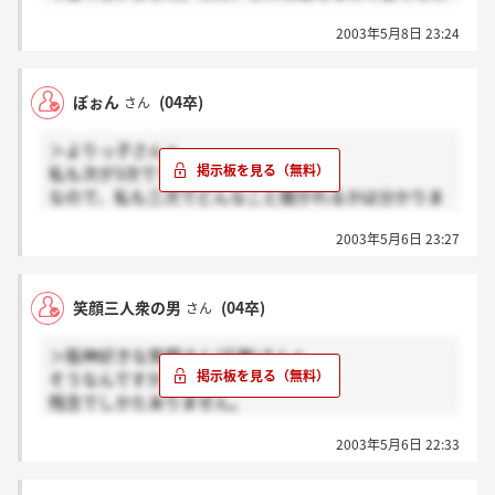
るともっと将来の話しや、ウェーブに入ったら何をす
2003年5月8日 23:24
るかなど語っておくべきだったかもしれません。
私はかなり自信が無いですがみなさんも連絡を待ちま
しょう☆
ぼぉん
(04卒)
さん
＞よりっ子さんへ
＞よりっ子さんへ
GDはお題はいえませんがその時にインスピレーショ
私も次が3次ですっっ（＞＜）
ンで浮かんだ考えをみんなとどう絡ませていくことが
なので、私も三次でどんなこと聞かれるかは分かりま
出来るかが大事なポイントだと思います。
せん。あードキドキする！頑張りましょーねー☆
ガンバってくださいね。
2003年5月6日 23:27
笑顔三人衆の男
(04卒)
さん
＞阪神好きな笑顔さん(近畿)さんへ
そうなんですかーーー
残念でしかたありません。
ぜひ三人で一緒にと思っていました。
2003年5月6日 22:33
本当に残念です。