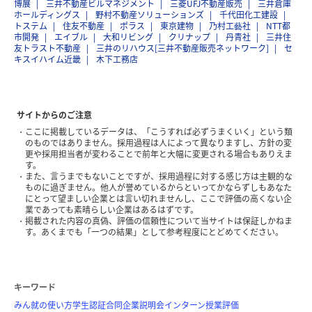
博展
三井不動産ビルマネジメント
三菱UFJ不動産販売
三井倉庫
ホールディングス
野村不動産ソリューションズ
千代田化工建設
トステム
住友不動産
ポラス
東京建物
乃村工藝社
NTT都
市開発
エイブル
大和リビング
クリナップ
丹青社
三井住
友トラスト不動産
三井のリハウス[三井不動産販売ネットワーク]
セ
キスイハイム近畿
木下工務店
サイトからのご注意
ここに掲載しているデータは、「こうすれば必ずうまくいく」という類
のものではありません。採用過程は人によって異なりますし、方針の変
更や採用担当者が変わることで前年と大幅に変更される場合もありえま
す。
また、言うまでもないことですが、採用過程に対する感じ方は主観的な
ものに過ぎません。他人が誉めているからといってかならずしもあなた
にとって望ましい企業とは言い切れませんし、ここで評価の高くない企
業であっても素晴らしい企業はあるはずです。
掲載された内容の真偽、評価の信頼性について当サイトは保証しかねま
す。あくまでも「一つの結果」として参考程度にとどめてください。
キーワード
みん就の使い方
学生認証
合同企業説明会
インターン
授業評価