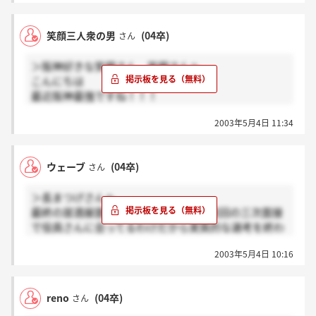
笑顔三人衆の男
(04卒)
さん
＞阪神好きな笑顔さん、笑顔さんへ
こんにちは
最近阪神最強ですね！！！
一緒に甲子園に行きたかったです。
2003年5月4日 11:34
最近どんな感じですか？？？
ウェーブ
(04卒)
さん
＞長まつげさんへ
最終の居酒屋面接って言ってるけど、前回の三次面接
で役員さんに会ってるわけだから実質的な選考を終わ
ってるのでわないかなー？
2003年5月4日 10:16
他社の場合、役員面接で内々定もらって、最後に社長
に会うパターンやけど
ここは、ずっと社長に会ってるわけだし。
reno
(04卒)
さん
あんまり緊張することないんじゃないんかな？