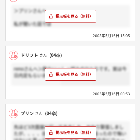
＞プリンさんへ
それにしてもあの飲みは楽しかったですね。のみじゃ
ねぇ、面接だった。笑
私が聞いた話では
給料は基本給20万、携帯代・ガソリン代の補助・あと
2003年5月16日 15:05
仕事をとった分だけ給料にプラスされるそうです。住
宅手当・残業手当・営業の方の休日出勤の手当は無い
そうです。理由は頑張っている人ほどそれ相当の給料
ドリフト
(04卒)
さん
になるように考えているようです。休日は会社側とし
ては休みをきちんととって自分の時間を作って欲しい
renoさんへ＞飲みいっしょ組みのひとりです。実は今
とのことでした。きちんと仕事をこなしている人は時
日内定もらいました。
間内に帰宅されているようなのでどこの会社でもそう
だと思いますが自分次第だと思います。休日は水曜日
固定ともう一日は自分で選んだり他の方とのバランス
2003年5月16日 00:53
を考えてとるようです。GW・年末年始は実際のとこ
ろでもきちんと休みだそうです。
プリン
(04卒)
さん
先ほど3次面接に行ってきました。かなり緊張しまし
たが、、、、自分なりにできるだけ頑張ったので悔い