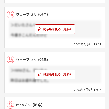
ウェーブ
(04卒)
さん
＞だいたさんへ
今書きこんだんだけど
間違えて
2003年5月9日 12:14
だいた
と呼び捨てになってしまってた
ごめんね
ウェーブ
(04卒)
さん
だいたさん
＞renoさん、だいたへ
昨日はお疲れ様でした。
もしかして昨日車をかわれたかたですか？
2003年5月9日 12:12
社長も買われたらしくて
いい発言だったな～と思いました。
一緒に受かってるといいのですが。
reno
(04卒)
さん