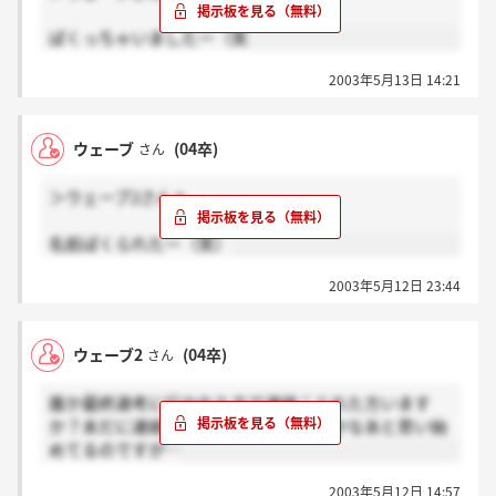
私は正直に迷っています。って言いました。また電話
ぱくっちゃいましたー（笑
をかけるとの事です。もしかしたら落ちてるかもしれ
ません…。
2003年5月13日 14:21
みなさんはどうですか？
ウェーブ
(04卒)
さん
＞ウェーブ2さんへ
名前ぱくられたー（笑）
2003年5月12日 23:44
ウェーブ2
(04卒)
さん
誰か最終選考に行かれた方で連絡こられた方います
か？未だに連絡がこないのでおちたのかなあと思い始
めてるのですが…
2003年5月12日 14:57