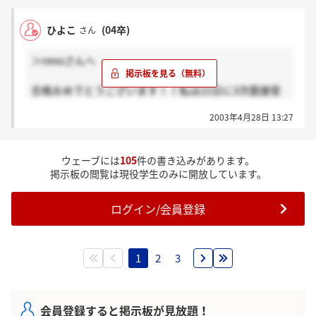
しかないですよね・・・。
ひよこ
(04卒)
さん
＞笑顔三人衆の男さんへ
＞renoさんへ
昨日の面接はいかがでしたか？
ウエーブ、ほんとにいいよね！！絶対働きたい！！
合格おめでとうございます！！私は21日に3次面接受
今日こそ連絡来るといいなぁ・・・。笑顔三人衆の男
けたんですが、選考連絡について、伺うのをわすれち
さんは連絡きましたか？？
2003年4月28日 13:27
ゃって・・・4月末までなんですか？あと、合格者の
みに連絡くるんでしょうか？教えてもらえますか？？
＞ぼぉ～んさんへ
もう、1週間だし、だめだったのかなぁ・・第一志望
ウェーブには
105
件の書き込みがあります。
なんで気になって気になって・・なんだか、質問ばっ
昨日の阪神は一昨日のような勝利が見れなくて、とっ
掲示板の閲覧は現役学生のみに開放しています。
かりですいません☆
ても残念したね（笑）
連絡は来ましたか？？お互い連絡があるといいです
ログイン/会員登録
ね！！
＞笑顔さんへ
1
2
3
お久しぶりです。連絡は来ましたか？？ほんとにどき
どきするね。連絡がお互い来ますように・・・！！
会員登録すると掲示板が見放題！
＞ひよこさんへ