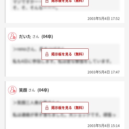
マジですかーー（T.T)
私も落ちてしまってすごくショックです。
そ、そ、そんなーーー。
でもお互い笑顔で頑張りましょうね！！
残念で仕方ないで
2003年5月4日 17:52
す。。。。。。。。。。。。。。。。。。。。。。。
。。。。。
だいた
(04卒)
さん
＞renoさん、長まつげさん
私も6日に参加します。私は変な緊張をしています。
居酒屋ということで社長と心の底から話せるとは思い
2003年5月4日 17:47
ますが、サークルのように酔っ払って粗相をしないか
心配しています。
でも、私自身当日は選考されてるという気持ちではな
笑顔
(04卒)
さん
く、自分自身と会社、又は仲間との適性を見る気持ち
で行ってきます。
＞笑顔三人衆の男さんへ
私は連絡が来ず落ちました。大ショックです。頑張っ
てください。
2003年5月4日 15:14