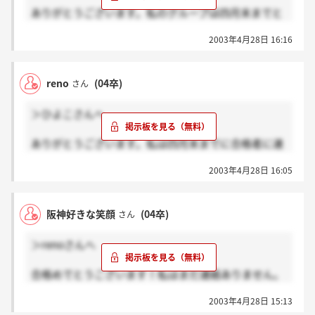
ありがとうございます。私のグループは四月末までと
言われたのと、同じグループの人が合格したのは聞い
2003年4月28日 16:16
たのですが他はまだ聞いていないのでやはりグループ
によって若干連絡の日が異なっているのではないでし
ょうか？もう少し待ってみる価値は充分あるので
reno
(04卒)
さん
は？！私もウェーブが第一志望なので四次も頑張ろう
と思います。お互い頑張りたいですねっ☆
＞ひよこさんへ
ありがとうございます。私は四月末までに合格者に連
絡との事でした。18日にうけたので連絡があるまで一
2003年4月28日 16:05
週間以上かかりました。ゴールデンウィークまでとゆ
う人もいるみたいなのでグループによって連絡の日が
違うのかもしれないし、まだ
阪神好きな笑顔
(04卒)
さん
待ってみる価値は充分あるのではないでしょうか？！
来年一緒にウェーブで働きたいですね！ひよこさんも
＞renoさんへ
良い結果がえられるといいですね☆（＞＿＜）四次選
考も頑張りたいと思います。
合格めでとうございます！私はまだ連絡ありません。
本気で心配になってきました。GWまでって、2日まで
2003年4月28日 15:13
ってことなのかな。まだ日もあるし、落ち着いて待つ