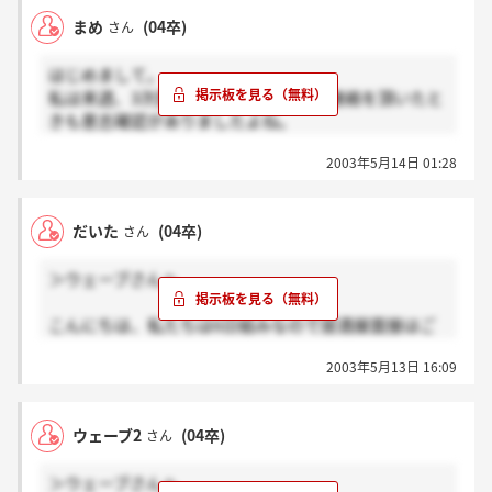
ホームな雰囲気の良い会社ですが、私は何年後かに家
まめ
(04卒)
さん
業を継いで会社のトップになりたいと考えています。
将来的に見て、あえて厳しい会社で学ぶ方が為になる
はじめまして。
ように感じています。自信は全くありませんが…。
私は来週、3次面接を受けます。3次の連絡を頂いたと
きも意志確認がありましたよね。
2003年5月14日 01:28
ウェーブという会社はアットホームな会社で私にとっ
ては働きやすいと思っています。電話でもぜひ働きた
いという旨を伝えました。
だいた
(04卒)
さん
けれど、だんだん面接が進行するにつれて不安な点も
＞ウェーブさんへ
いくつか出てきました。
1：お給料や具体的な福利厚生
こんにちは、私たちは6日組みなので居酒屋面接はご
2：休日について
一緒ではないと思います。でも、もしかしたら2次面
です。正直なところ、土日は休みたいです。友人か
2003年5月13日 16:09
接で一緒になった方かもしれませんね。
ら、土日休みじゃなかったら3年後には社内以外の友
人がいなくなるらしいよ。といわれ、不安になりまし
＞renoさんへ
た。勿論大げさだとも思うのですが、皆さんはどう思
ウェーブ2
(04卒)
さん
昨日電話が来ました。でも、それは内定を頂ける電話
われますか？
ではなくて、意思確認のお電話でした。「正直どこ行
＞ウェーブさんへ
こうと思っていますか？」みたいな。