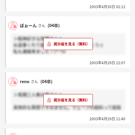
前の書き込みに「カレーとかコーヒーかけられちゃ
2003年4月30日 02:12
う」ってありました。
あれなんですか？(？_？)教えてください。。。
ぼぉーん
(04卒)
さん
＞阪神好きな笑顔さんへ
お返事くれて嬉しかったです！ありがとう☆
私も連絡来ました！(^-^)v
次三次です！お互い頑張ろ～！
2003年4月29日 22:07
reno
(04卒)
さん
＞笑顔三人衆の男さんへ
具体的な質問ですみません。ウェーブの給料って結局
いくらなんでしょうか…？20万以上って書いてあるけ
2003年4月29日 11:40
どはっきり聞いてないので知っていたら教えてくださ
い。住宅手当とかもいくら支給されるんでしょう？あ
と、友達に聞いたのですが、マイカー持ち込みって本