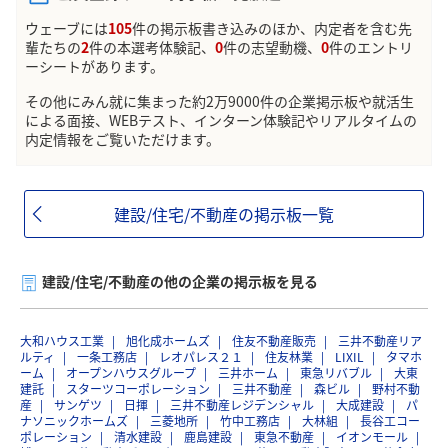
ウェーブには
105
件の掲示板書き込みのほか、内定者を含む先
私は18日に三次を受けました。そのときにGWまでに
輩たちの
2
件の本選考体験記、
0
件の志望動機、
0
件のエントリ
合格者のみに連絡をすると言われましたよ。お互い受
ーシートがあります。
かっているといいですよね！！
その他にみん就に集まった約2万9000件の企業掲示板や就活生
による面接、WEBテスト、インターン体験記やリアルタイムの
内定情報をご覧いただけます。
建設/住宅/不動産の掲示板一覧
建設/住宅/不動産の他の企業の掲示板を見る
大和ハウス工業
旭化成ホームズ
住友不動産販売
三井不動産リア
ルティ
一条工務店
レオパレス２１
住友林業
LIXIL
タマホ
ーム
オープンハウスグループ
三井ホーム
東急リバブル
大東
建託
スターツコーポレーション
三井不動産
森ビル
野村不動
産
サンゲツ
日揮
三井不動産レジデンシャル
大成建設
パ
ナソニックホームズ
三菱地所
竹中工務店
大林組
長谷工コー
ポレーション
清水建設
鹿島建設
東急不動産
イオンモール