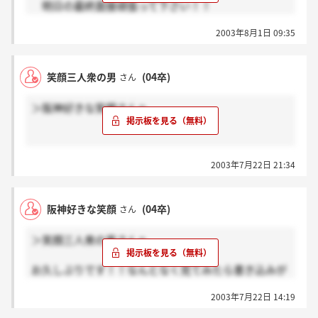
明日の最終面接頑張って下さい！！
昨日 甲子園行ってきました。が、残念ながら負けて
2003年8月1日 09:35
しまいました
でも生で見るとやっぱいいですね～
阪神最高～
笑顔三人衆の男
(04卒)
さん
では明日の最終面接頑張って下さい！！
＞阪神好きな笑顔さんへ
最終だから緊張すると思うけど、いつも通り元気よく
頑張ればきっと伝わるはず。
＞私はまだ内定はひとつもないですよ。あまり希望し
2003年7月22日 21:34
ている会社も少ないですし、ぼちぼちやってます。
でも8月2日に最終面接を受ける会社があるので、頑張
ってきます！！また報告しますね！
阪神好きな笑顔
(04卒)
さん
＞笑顔三人衆の男さんへ
大変ですね（＞＜）
最終面接頑張って下さい！！
お久しぶりです！！なんとなく見てみたら書き込みが
あってびっくりしました（笑）しかも今日書き込んで
実はですねー。あんなに喋れるようになったのはワ
2003年7月22日 14:19
たんですね。なんかすごいですね（笑）
イキューブ（就職コンパス）さんのおかげなんよ。
二月の末から就職相談会というのがあって、毎回二時