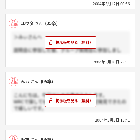
2004年3月12日 00:56
ユウタさんはどうでした？『WRCホールディングス』
で掲示板出来てるのでそっちでまた書き込みしてくれ
たら嬉しいです。
ユウタ
(05卒)
さん
＞みぃさんへ
説明会に参加した後、グループ質問会に参加しまし
た。質問会って何をするのかなーと思って参加した
2004年3月10日 23:01
ら、会長が来られていてびっくりでした。ただ、とて
も雰囲気の良い質問会だったので自分らしさを少しは
出せたかなと思っています。
みぃ
(05卒)
さん
みぃさんは、グループ質問会には参加されました
か？
こんにちは。今日はじめて書き込みします。
WRCで探してもなくて、ウェーブで日記発見できたの
で嬉しいです。
去年の書き込みとっても参考になりました！
2004年3月3日 13:41
＞阪神さん（近畿）へ
説明会もう参加しましたか？良かったら感想きかせて
阪神
(05卒)
さん