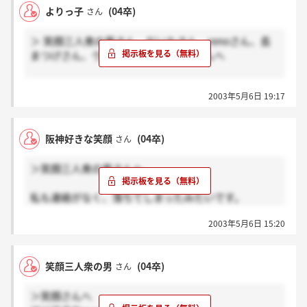
＞よりっ子さん
よりっ子
(04卒)
さん
次3次面接ですかー。
頑張ってください。
＞ 笑顔三人衆の男さん、だいたさん、renoさん、長
ただ内容は教えるわけにはいけません。
まつげさん、ウェーブさん、ぼおんさんへ
会社にも今まで受けてきた仲間にも悪いですから。
自分を信じて頑張ってください。
私は、3次面接を受けるもので～す。みなさんはもう
2003年5月6日 19:17
居酒屋面接まで進んでいるようですごくうらやましい
です。。。私もウェーブが第一志望なのでめっちゃめ
っちゃ居酒屋面接に行きたいです☆
阪神好きな笑顔
(04卒)
さん
そこで、もう内定をゲッツしたのも同然の少し先輩に
お聞きしたいのですが、三次面接のグループディスカ
＞笑顔三人衆の男さんへ
ッションってどんな形式やテーマなのですかぁ？？差
し支えなければ是非教えてほしいのですが・・・。お
私も連絡がなく、落ちてしまったみたいです。
願いします。。。
すごく残念ですが、気持ちを切り替えて頑張ろうと思
ここに書き込んでいる人達は皆人柄がよさそうな人ば
2003年5月6日 15:20
っています。
っかりで私もみんなと一緒にウェーブで働きたいです
居酒屋面接楽しんで来てください！
☆★☆
また覗きに来ますね！
笑顔三人衆の男
(04卒)
さん
＞笑顔さん
＞笑顔さんへ