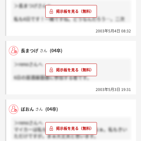
ちなみに私は6日じゃなくて8日です。
＞長まつげさんへ
8日の人おられますか？？
私も6日です！一緒ですね。どうなんだろう…。二次
の時には小浪社長は居酒屋面接までいったら内定のよ
2003年5月4日 08:32
うなものって言われてましたけど…
去年は居酒屋面接中に社員と仕事の打ち合わせしてた
みたいです。お互いないていもらえるといいですね！
長まつげ
(04卒)
さん
6日に長まつげさんに
会えるの楽しみにしてます。
＞renoさんへ
6日の居酒屋面接に参加する者です。
居酒屋面接は、どんな感じなんですかね？
2003年5月3日 19:31
この面接で落ちたりとかするんでしょうか！？
かなり不安です（；；）
ぼおん
(04卒)
さん
＞renoさんへ
マイカーは私も聞きました。ほんとかなぁ。私もきい
ただけですが。まぁ大丈夫と思います。