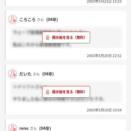
また今日も阪神勝った！！
2003年5月23日 15:23
に遅くなってごめんね…トイレとかも探したけど、会
えなかったから、すれ違いやったらどうしようと思い
ながら帰ってきてしまいました。二次から一緒で嬉し
ころころ
(04卒)
さん
かったです。この掲示板見てくれたら嬉しいな。
ウェーブ居酒屋面接を受けられた方へ
私はこれから居酒屋面接です。
居酒屋面接で落とされるのって、なぜかわかりませ
2003年5月20日 22:52
ん。どういう所を見ていてどういう基準なのかが私に
は謎です。どんな人が受かってるんでしょうか...。
妙に緊張してしまいます。!
だいた
(04卒)
さん
＞ドリフトさんへ
やりましたね☆飲みの仲間その1のだいたです。
私は残念ながら落選という通知がきてしまいました。
2003年5月19日 10:54
しかしそれを機に自分の行くところが決まったので、
私も就職活動終了です。
業種は違うけれど、お互い格好イイ大人になりましょ
reno
(04卒)
さん
う☆