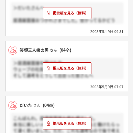
＞だいたさんへ
居酒屋面接おつかれさまでした。受かってるかどう
か、今までで一番自信ないです。2週間気長に待とう
2003年5月9日 09:31
と思いますが、半分落ちると聞いたときは正直かなり
ショックでしたーっ！お互い良い結果がでるといいで
すね。また懇親会で会えるように願ってます。ほんと
笑顔三人衆の男
(04卒)
さん
にウェーブで働きたいです。
＞居酒屋面接を受けた方
ウェーブの社長、役員、社員の皆さん
そして選考をとうして出会った皆さんへ
2003年5月9日 07:07
昨日居酒屋面接本当に楽しかったです。
ありがとうございました。
結果はどうであれ昨日で私の就職活動は終わりまし
だいた
(04卒)
さん
た。あとは結果を待つのみです。
選考をとうして多くのかたと出会い、そしていろいろ
こんばんわ。居酒屋面接お疲れ様でした。
なことを学び成長できたとおもいます。
本当に楽しいメンバーでこういう人たちと働けたらっ
ほんとにありがとうございました。
て凄く思いました。ただ、これも選考なので後で考え