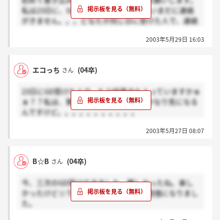
初めて書き込みしまぁす。。。宜しくお願いします。
ページから予約できる会員登録会に参加してください
私は23日に、GDを受けたものですが、いまだに連絡
ね。
がきません。。。どなたか同じ日に受けた人で、連絡
きたかたはいるのでしょうか？？もうそろそろ1週間
というのがあって詳しくはHP参考やけど。。
2003年5月29日 16:03
経つし・・・・・。
登録会が 24日（木）18時～19時30
不安です。。。。。。。。。。。。。。。。
相談にものってくれるし、良いよ！
エコっち
(04卒)
さん
ちなみに先週の登録会で登録済みやねんけど。適性テ
ストがあって、結果を後日みせてくれるねん。
23日にGD受けた人で、もう結果きた人っていますかぁ
ワイキューブで就活友達いっぱいできたし、 そこ
ぁ？？私は、第一志望なので、結果がかなり気になる
で笑顔さんの友達もいてびっくり。
んですけど。。。。。。。。。。。
しかも自己PRの内容も同じインターンのことやったし
結果って、何日まででしたっけ？
（笑）
2003年5月27日 08:07
居酒屋面接行きたいで～す★
人材系の会社から内定を頂いてそこにいくみたい。
B☆B
(04卒)
さん
よかったら登録会行ってみて。
相談のってくれるし、よい企業みつかるかも。
今、三次のGD受けてきました。難しかったね。楽し
面接対策にもなるしねー。
かったけど☆でも、評価されることで勉強になりまし
笑顔三人衆の男もいたりして（笑）
た。
一緒に受けた地元っちへ＞廊下で待ってもらってたの