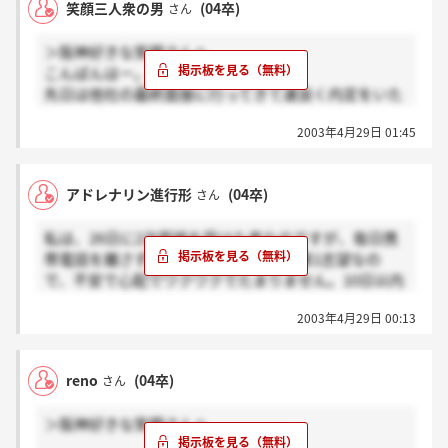
笑顔三人衆の男
(04卒)
さん
当なんですかね？！もし内定をもらえたら一人暮らし
でやっていけるのかだけだけ心配です。質問ばっかり
＞阪神好きな笑顔さんへ
でごめんなさい。
こんばんはー。
先日は他社の最終面接に行ってきて運良く内定をいた
だきました。そこは規模の大きなものも扱えるし小さ
2003年4月29日 01:45
なものも扱えて、いろんな仕事ができるので正直迷っ
てます。
それと昨日三次選考合格の連絡がきました。
アドレナリン進行形
(04卒)
さん
ぜひぜひ笑顔三人衆で仕事をしたい！！！！
エコやしね～
私は、26日に2次面接を受けた者なのですが、毎日携
エ：笑顔のエ
帯電話を離さず待ち続けています。超第1志望なの
コ：小浪社長のコ
で、不安で心配でワクワクでたまりません。10日以内
みんなぱくっちゃだめだよ（笑）
に合格者のみに連絡との事だったのですが、合格して
2003年4月29日 00:13
いたらもっと早く連絡がくるという噂が・・・。誰か
同じ日に受けた人で合格の連絡が来た人いますかぁ
ぁ？？？
reno
(04卒)
さん
＞阪神好きな笑顔さんへ