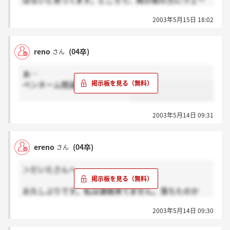
はないと思ってます。ところで、掲示板の方にウェー
ブの給料や休日の件について不安と言ってる方がいま
2003年5月15日 18:02
したが、、私も不安です。何か情報知ってるかた、教
えてくださ～～～～～～～～～～い！！！！ ＞まめ
さん（土日が休みじゃないって事について→土日はど
reno
(04卒)
さん
こも混むので平日休みは結構すいてて遊びに行くには
利点ですよ。実際友達で土日休みの子少ないです。。
あ…
平日休みで友達と休み合わせて遊んでますよ！）
ペンネーム間違えました…（笑
2003年5月14日 09:31
ereno
(04卒)
さん
＞だいたさんへ
お久しぶりです。私は連絡来てません。落ちたのか
な？内定をいただいている会社の評判があまり良くな
2003年5月14日 09:30
いのですがウェーブの内定をいただけても今は少しそ
の会社に行きたいと考えています。ウェーブはアット