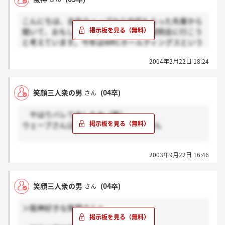
ください。
こんにちは、去年ウェーブから内定もらった先輩から
私はこの間説明会に行って来ました。グループ会社の
聞いて、おもしろい会社だというので説明会に行こう
ことを先に知っていて面白い会社だと分かっていたの
と考えています。今年はWRCホールディングスという
であまり衝撃はなかったですがやっぱり多く人が気に
会社で募集するようです。グループの中には、リフォ
入っていたみたいでした。今年は去年より参加人数か
2004年2月22日 18:24
ーム会社やフリーペーパーの会社がるようですが、こ
なり増えてるみたいなんで心配です。。
の会社の情報持っている方いますか？
笑顔三人衆の男
(04卒)
さん
やはりバレてましたか（笑）
ウェーブさん(近畿)も私です。すいません
先日のリフォームフェア2003大阪ではありがとうござ
2003年9月22日 16:46
いました。
貴重な講演が聞けて、とても勉強になりました。
笑顔三人衆の男
(04卒)
さん
＞阪神好きな笑顔さんへ