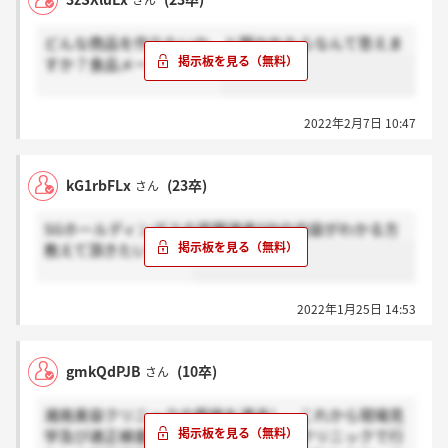
さん
す！みたいにすれば、志望動機としても使えると思い
ます。
どんな商品を作りたいか、と聞かれたらなんて答えま
すか？食品メーカーです。
2022年2月7日 10:47
kG1rbFLx
(23卒)
さん
SGホールディングスの早期選考SPIの内容がわかる方
教えて頂きたいです。
2022年1月25日 14:53
gmkQdPJB
(10卒)
さん
湘南美容クリニックの面接を通過し、これから現場見
学及び適正検査予定ですが、湘南美容クリニックで行