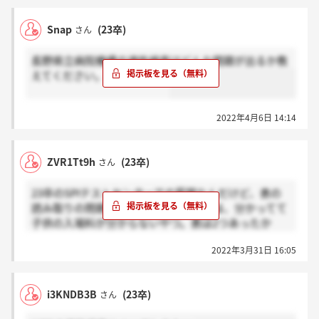
よろしくお願いします…（ ; ; ）
Snap
(23卒)
さん
長野県立病院機構の適性検査はどんな問題が出るか教
えてください。お願いします
2022年4月6日 14:14
ZVR1Tt9h
(23卒)
さん
23卒のSPIテストセンターでの質問なんだけど、表の
読み取りの問題で大人と学生の入場料は、分かってて
子供の入場料が分からないやつ。表は2つあったか
な、4月5月6月の総合入場料金とかまとめてた気がす
2022年3月31日 16:05
るんだけど、4タブ式だったかどうかが怪しくて、だ
れか同じ問題解いた人教えて！
i3KNDB3B
(23卒)
さん