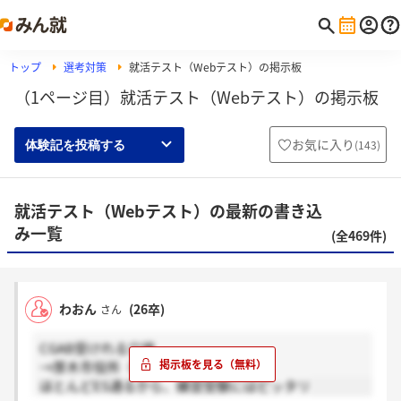
トップ
選考対策
就活テスト（Webテスト）の掲示板
（1ページ目）就活テスト（Webテスト）の掲示板
お気に入り
(
143
)
体験記を投稿する
就活テスト（Webテスト）の最新の書き込
み一覧
(全469件)
わおん
(26卒)
さん
CGAB受けれる穴場
→厚木市役所（ES後にCGAB受験可）
ほとんどES通るから、練習受験にはピッタリ