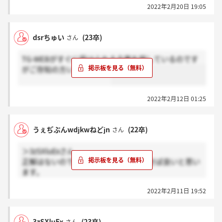
2022年2月20日 19:05
dsrちゅい
(23卒)
さん
TG-WEBがすぐに受けられる企業を探しているのです
がご存知の方いませんか？
2022年2月12日 01:25
うぇぢぶんwdjkwねどjn
(22卒)
さん
＞3zSXluExさん
正解はないので自分の経験に絡めて話せば良いと思い
ます。
過去の思い出深い食品のエピソードを披露→だから私
2022年2月11日 19:52
はxxxな商品を作りたいです。みたいな感じで。
これに、受けているメーカーの特徴や強みを加えて、
ーーーな御社/貴社ならそれが実現できると思いま
3zSXluEx
(23卒)