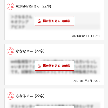
Az8hM7Rs
(22卒)
さん
＞さなるさん
キオクシア
アピステ
2021年3月11日 15:59
ななな
(22卒)
さん
web監視型テストってやつ受けたことある方いらっし
ゃいますか？どんな感じだったか教えていただきたい
です。試験官にwebカメラとマイクで常時監視されな
がら受け、かつ、メモ用紙・筆記用具・電卓など使用
2021年3月5日 09:09
不可だそうで全く解ける自信がないです…
さなる
(22卒)
さん
テストセンター受けられる企業教えて頂きたいです