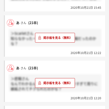
とんど通過しました
2020年10月21日 15:45
基本的にSPIや玉手箱はいろんな企業で実施されてい
る為、最初は難しくても何度も解いているうちに
例え大手企業でもほとんど通過できるようになります
あ
(21卒)
さん
難しいのはSCOAみたいに問題数、範囲が広く、あま
＞Scarletさん
り多くの企業では実施されていないテストです
知らなかったー！SPIだけって今年超穴場だったのか
テストセンターで実施されるため自宅との環境の違
な？
い、問題数に圧倒され全然できませんでした
公務員試験対策で教養勉強してた人可哀想じゃない？
2020年10月21日 12:22
面接や実績嘘つきまくってた先輩も教養試験の成績良
かっただけで面接ほぼせずに内定決まったとか言って
た。
あ
(21卒)
さん
＞悲報さん
なんでわかるんだろ？良い企業に受かりすぎて周りに
嫉妬されてチクられたのかな？
不正？してもバレないけど賢くない人が満点取りに行
2020年10月21日 12:20
くのは危ないと思う。