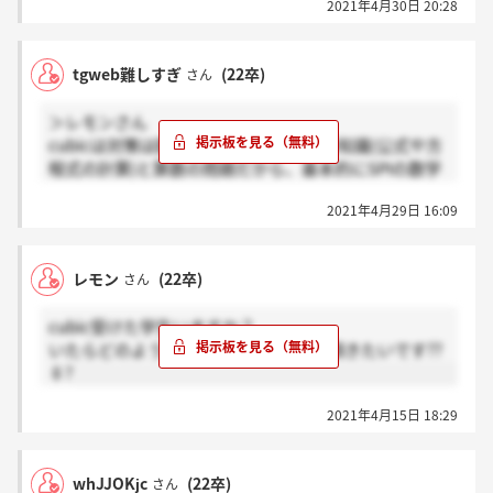
2021年4月30日 20:28
tgweb難しすぎ
(22卒)
さん
＞レモンさん
cubicは対策は数学は中学レベルまでの知識(公式や方
程式の計算)と算数の問題だから、基本的にSPIの数学
出来ればいける。国語は確かことわざや四字熟語の正
2021年4月29日 16:09
しい漢字を選ぶ知識問題と熟語の中で一つ仲間はずれ
を探す。英語はセンター試験レベルの文法と長文問題
が出る。国語と英語は完全に今までの積み重ねがある
レモン
(22卒)
さん
かないかなのでこのテストだけの対策という対策は難
しい。
cubic受けた学生いますか？
いたらどのように対策したかを教えて頂きたいです??
♀?
2021年4月15日 18:29
whJJOKjc
(22卒)
さん