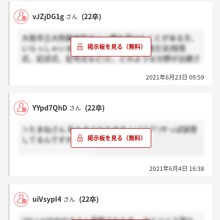
そして、16行目を書いてたら10秒くらいで終了の合図
vJZjDG1g
(22卒)
さん
がありました。
これっておかしいですか？
大阪市立大附属病院のリハ職を受けたことがある方、
いらっしゃいませんか。専門試験の出題方法(短答
式、記述式、記号式など)と、どのような分野が出題さ
れるのかを知りたいです。
2021年6月23日 09:59
YYpd7QhD
(22卒)
さん
＞たまねさん 私もそうなります！( ? ? ?? )やっぱ誤答
してるんですかね…？
2021年6月4日 16:38
uiVsypI4
(22卒)
さん