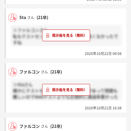
Sta
(21卒)
さん
＞ファルコンさん
私もテストセンターのほうが通過率は良くなかったで
すね
しかもよくあるspiならwebテストと問題が似ている、
2020年10月22日 09:56
回数を熟すことができるので何とかなったのですが
SCOAは語学、数学だけでなく英語の発音問題、地
理、歴史、科学といった問題を一時間で120問答える
ファルコン
(21卒)
さん
必要があり
初めての挑戦でしたのでぼろぼろでした
＞Staさん
確かにテストセンターは独特な緊張感があって問題も
せめて家でも本番と全く同じ問題数の模擬テストを何
難しいのでWebテストよりも圧倒的に通過率悪かった
度もしていれば状況は少しは違ったのでしょうが...
です。
あとは、範囲が広すぎて対策がテストの種類が判明し
2020年10月21日 16:38
てから実際に受けるまでの１週間程度ではカバーしき
れませんでした
しかも私は帰国子女で歴史、地理、政治など一切学ん
ファルコン
(21卒)
さん
でいません