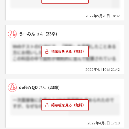
2022年5月20日 18:32
うーみん
(23卒)
さん
WebテストのCUBICで、「図形」を受験したことある
方にお伺いしたいです。
この科目の中で図形が規則的に並んで配置されている
表があり、???…のように数字が書き込まれている欄
2022年4月10日 21:42
に当てはまる図形を選ぶという問題があると思うので
すが、例えば?~?という欄があった場合、それぞれで6
問という数え方で大丈夫ですよね？?～?全て合わせて
def67rQD
(23卒)
さん
1問というふうに数えるのではないですよね…？
一次面接後に企業からSPIの再受験を求められたので
CUBICって1ページに1問ずつで合計20問出題されると
すが、なぜなのでしょうか？
思うんですけど、自分が受けた企業は1ページに数問
ずつ合計４ページある形で、そのうちの最後のページ
に気づかず解き忘れて提出しちゃって…。3ページま
2022年4月8日 17:18
でに自分が何問解いたか数えたいので、どなたか情報