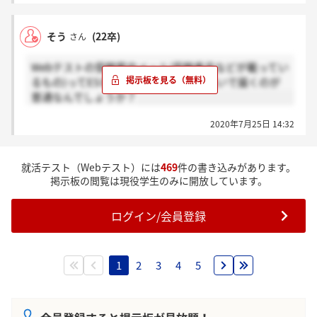
そう
(22卒)
さん
Webテストの受験案内メール(受験番号などが載ってい
るもの)ってESなど出してからどれくらいで届くのが
普通なんでしょうか？
2020年7月25日 14:32
就活テスト（Webテスト）には
469
件の書き込みがあります。
掲示板の閲覧は現役学生のみに開放しています。
ログイン/会員登録
1
2
3
4
5