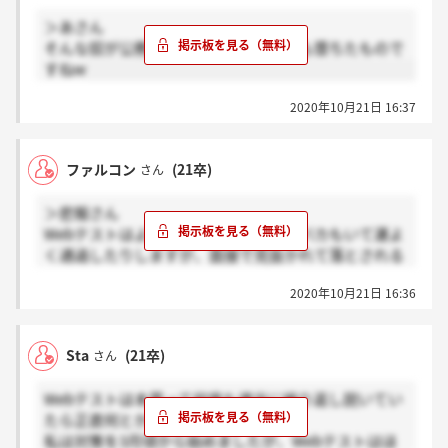
ですから、最初から困難であるということは分かって
＞あさん
いました
そんな奴が公務員になれるとは公務員も堕ちたもので
すねw
ただ、日本にずっと住んでいてもSCOAは難易度の高
いテストであることは確実なので
2020年10月21日 16:37
もし事前に受けるテストの種類が分かったならば
SCOAだけは早めに取り組むことをお勧めします
ファルコン
(21卒)
さん
私の場合は分かりませんでした（今年から導入した可
能性が高い）
＞悲報さん
Webテストはよく替え玉受験しているバカもいて運よ
く通過したりしますが、面接で見抜かれて落とされる
かそこで内定をもらっても今は嘘発見器のような性格
2020年10月21日 16:36
検査があって内定取り消しや実際に入社して自分の頭
の悪さが露呈して絶対にばれるので皆さん姑息な真似
はせずに正々堂々勝負しましょうね。
Sta
(21卒)
さん
Webテストは本買って何度も適当に繰り返し説いてい
たら正直何とかなります
私は対策を3月頃から始めましたが、Webテストはほ