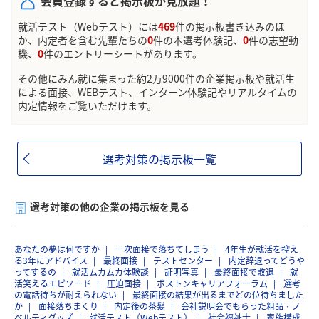
会員登録すると掲示板が見放題！
就活テスト（Webテスト）には
469
件の掲示板書き込みのほ
か、内定者を含む先輩たちの
0
件の本選考体験記、
0
件の志望動
機、
0
件のエントリーシートがあります。
その他にみん就に集まった約2万9000件の企業掲示板や就活生
による面接、WEBテスト、インターン体験記やリアルタイムの
内定情報をご覧いただけます。
選考対策の掲示板一覧
選考対策の他の企業の掲示板を見る
あなたの夢は何ですか
一次面接で落ちてしまう
4年生が就活を控え
る3年にアドバイス
最終面接
テストセンター
内定辞退ってどうや
ってするの
就活ムカムカ体験談
証明写真
最終面接で敗退
就
活笑えるエピソード
圧迫面接
ボストンキャリアフォーラム
選考
の電話待ちが耐えられない
最終面接の結果が出るまでどの位待ちました
か
面接落ちまくり
内定後の茶髪
会社説明会でもらった粗品・ノ
ベルティグッズ
就活テスト（Webテスト）
社会福祉士
家族構成