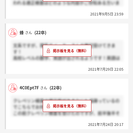
われる適正検査はどのような内容かご存知ある方いま
したら教えて頂きたいです。(職種:看護師)
2021年9月5日 23:59
蜂
(22卒)
さん
文系ですが、理系のメーカーさんの筆記受けてきま
す！
高校レベルの数学、英語が出されるようです！英語は
大の苦手科目、数学も入試以降一切やってません！詰
2021年7月29日 22:05
みました…
4C0Ept7F
(22卒)
さん
クレペリン検査の掲示板があまりにも過疎っているの
でこちらでお伺いしたいです。
この前クレペリン検査を受けたのですが、前半後半そ
れぞれ15行だと聞いていたのに、後半15行目が終わっ
2021年7月24日 20:17
た後になぜか次の行に進んでくださいとのアナウンス
が。