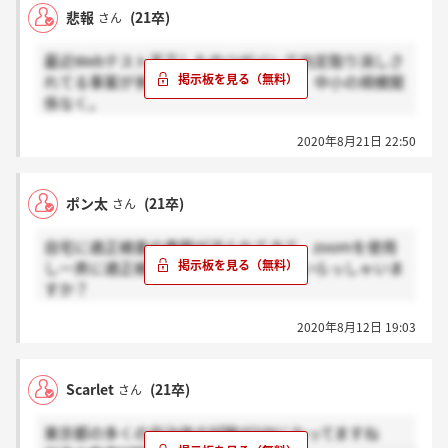
内定者研修でバカなのが露呈するにしても8月でって
悲報
(21卒)
さん
早いよね。
最近Webテスト不正したやつがバレて内定取り消しさ
ちなみに高学歴大学・院進でゼミ推薦でなかなか入れ
れてる事案が多発してるらしい。大手、中小の規模関
ない業界大手行ったのにTOEIC300点代でドベ取った
係なく。
先輩なら居た。
不正したかどうかなんでわかるんだよって噂を聞いた
2020年8月21日 22:50
私も思ったけど、マジで不正した人見つけて連絡して
企業によったら入社までにTOEIC何点必須とか簿記2
るらしい。
級取らなかったら落とす所あるから、そういう所か
情報求む。
な？
ポン太
(21卒)
さん
自宅に適正検査の書類が送られてきて、zoomを使用
し一斉に適正検査をした経験がある方いらっしゃいま
すか？
そのような経験が無く、どのような感じで行われるか
2020年8月12日 19:03
全くイメージがつかないのですが、問題は通常のspi
のような感じなのでしょうか？
Scarlet
(21卒)
さん
東京都の多くの自治体の試験がSPIになってますね