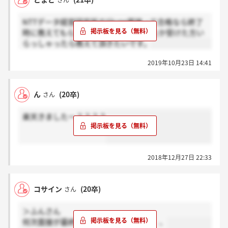
さん
NTTデータ経営研究所のSkype面接って合格なら終了
時に教えてもらえるんですか？？どなたか受けた方い
らっしゃったら教えて頂きたいです。
2019年10月23日 14:41
ん
(20卒)
さん
楽天きましたー？？？？
2018年12月27日 22:33
コサイン
(20卒)
さん
＞ふんさん
何次面接が最終になるんでしょうかね、、