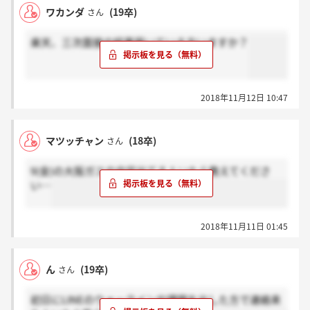
ワカンダ
(19卒)
さん
楽天、三次面接の結果届いている方いますか？
2018年11月12日 10:47
マツッチャン
(18卒)
さん
9(金)の大阪ガスの内定出てる人いたら教えてくださ
い…
2018年11月11日 01:45
ん
(19卒)
さん
初日にLINEのウォークインや課題を出した方で連絡来