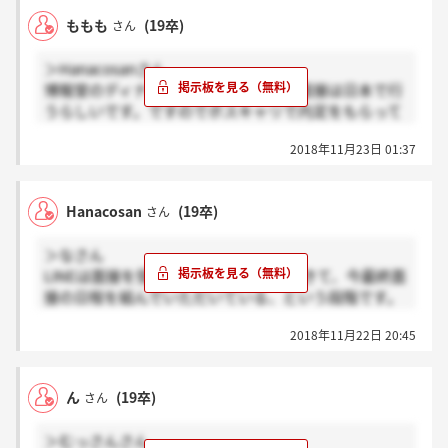
ももも
(19卒)
さん
＞Hanacosanさん
博報堂のディナーに呼ばれた人も最終面接は日本で行
うらしいです。ですのでボスキャリで内定をもらって
いる人はいないと思います。
2018年11月23日 01:37
Hanacosan
(19卒)
さん
＞なさん
LINEは面接を受けた30分後には電話がきて、今最終面
接の日程を組んでいただいている、という段階です。
博報堂から昨日二次面接合格の連絡がきて、次に最終
2018年11月22日 20:45
面接なのですが、他に同じ状況の方いらっしゃいます
か？博報堂はボスキャリ中に選考が終わると聞いてい
たので、驚いています。
ん
(19卒)
さん
＞むっさんさん