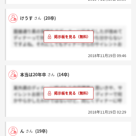
けうす
(20卒)
さん
面接通り素の気持ちでディナーに行きましたが改めて
ディナーって何を見られてるのかいまいち分からない
ですよね。それにしてもディナーからのサイレントお
祈りは酷いと思います。
2018年11月19日 09:46
本当は20年卒
(14卒)
さん
某外資のディナーに呼ばれて内定確実と思いきや、サ
イレントお祈りされていたことが判明。ディナーで何
かやらかしたわけではないけど、同じくディナーに呼
ばれていた学生から翌日内定メールを受け取ったとい
2018年11月19日 02:29
う話を聞いて落ち込みました。第一志望の会社から日
本での最終選考のオファーを貰ったのでそこでリベン
ジしたいと思います。
ん
(19卒)
さん