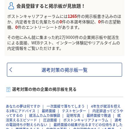
会員登録すると掲示板が見放題！
ボストンキャリアフォーラムには
1265
件の掲示板書き込みのほ
か、内定者を含む先輩たちの
0
件の本選考体験記、
0
件の志望動
機、
0
件のエントリーシートがあります。
その他にみん就に集まった約2万9000件の企業掲示板や就活生
による面接、WEBテスト、インターン体験記やリアルタイムの
内定情報をご覧いただけます。
選考対策の掲示板一覧
選考対策の他の企業の掲示板を見る
あなたの夢は何ですか
一次面接で落ちてしまう
4年生が就活を控え
る3年にアドバイス
最終面接
テストセンター
内定辞退ってどうや
ってするの
就活ムカムカ体験談
証明写真
最終面接で敗退
就
活笑えるエピソード
圧迫面接
ボストンキャリアフォーラム
選考
の電話待ちが耐えられない
最終面接の結果が出るまでどの位待ちました