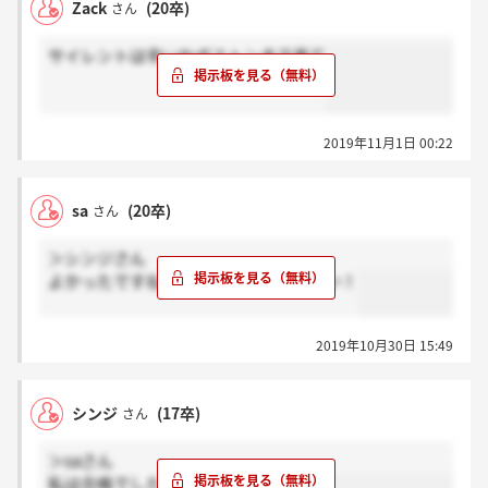
Zack
(20卒)
さん
サイレントは辛いねボストンまで来て
2019年11月1日 00:22
sa
(20卒)
さん
＞シンジさん
よかったですね！面接頑張ってください！
2019年10月30日 15:49
シンジ
(17卒)
さん
＞saさん
私は合格でした、とりあえずは