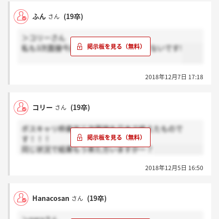
ふん
(19卒)
さん
＞コリーさん
私も3次面接今週受けました。まだ来てないです!
2018年12月7日 17:18
コリー
(19卒)
さん
ボスキャリ枠楽天三次面接を日本で終えたもので
す！！！
同じ状況で結果もう来た方いますかー？
2018年12月5日 16:50
Hanacosan
(19卒)
さん