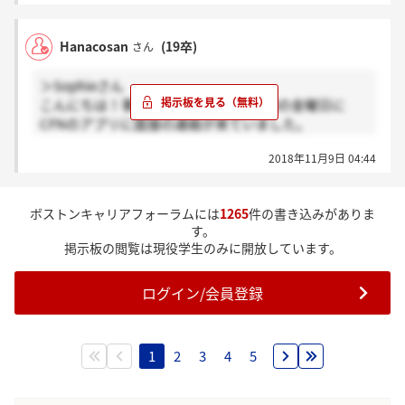
う！
Hanacosan
(19卒)
さん
＞Sophieさん
こんにちは！事務系2次については先週の金曜日に
CFNのアプリに面接の連絡が来ていました。
でもまだ面接枠が空いているので人によって違うのか
2018年11月9日 04:44
もしれません！
ボストンキャリアフォーラムには
1265
件の書き込みがありま
す。
掲示板の閲覧は現役学生のみに開放しています。
ログイン/会員登録
1
2
3
4
5