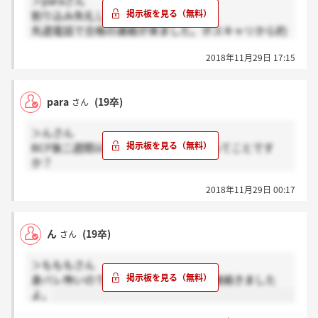
＞paraさん
割り込み失礼します。
先週電話で合格の連絡が来ました。ボスキャリから約
２週間でしたし、先週が１つの区切りではと思ってお
2018年11月29日 17:15
ります。現在は、最終面接に向けて色々と調整を行っ
ている状況です。
para
(19卒)
さん
＞んさん
BCF後二週間以内に合格の電話がきたってことです
か？
（言える程度で大丈夫です）ありがとうございます
2018年11月29日 00:17
ん
(19卒)
さん
＞もももさん
身バレ怖いので詳しく言えませんが、連絡きました
よ。