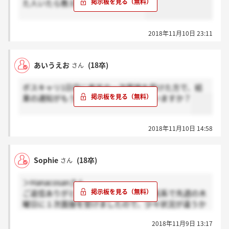
た人いたら教えてください。。。、
2018年11月10日 23:11
あいうえお
(18卒)
さん
ボスキャリ1日目に楽天の一次面接を受けた方で、結
果の通知がもう来てる方はいらっしゃいますか？
2018年11月10日 14:58
Sophie
(18卒)
さん
＞Hanacosanさん
ご返信ありがとうございます！私は技術系で先週の木
曜日に１次面接を受けましたので、少々状況が違うか
も知れません。
2018年11月9日 13:17
変な日本語ですみません。お互い成功を祈りましょ