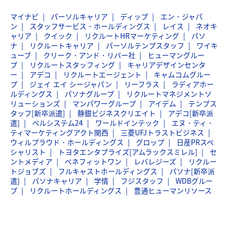
マイナビ
パーソルキャリア
ディップ
エン・ジャパ
ン
スタッフサービス・ホールディングス
レイス
ネオキ
ャリア
クイック
リクルートHRマーケティング
パソ
ナ
リクルートキャリア
パーソルテンプスタッフ
ワイキ
ューブ
クリーク・アンド・リバー社
ヒューマングルー
プ
リクルートスタッフィング
キャリアデザインセンタ
ー
アデコ
リクルートエージェント
キャムコムグルー
プ
ジェイ エイ シージャパン
リーフラス
ラディアホー
ルディングス
パソナグループ
リクルートマネジメントソ
リューションズ
マンパワーグループ
アイデム
テンプス
タッフ[新卒派遣]
静銀ビジネスクリエイト
アデコ[新卒派
遣]
ベルシステム24
ワールドインテック
エヌ・ティ・
ティマーケティングアクト関西
三菱UFJトラストビジネス
ウィルプラウド・ホールディングス
グロップ
日産PRスペ
シャリスト
トヨタエンタプライズ[アムラックスミレル]
セ
ントメディア
ベネフィットワン
レバレジーズ
リクルー
トジョブズ
フルキャストホールディングス
パソナ[新卒派
遣]
パソナキャリア
学情
フジスタッフ
WDBグルー
プ
リクルートホールディングス
豊通ヒューマンリソース