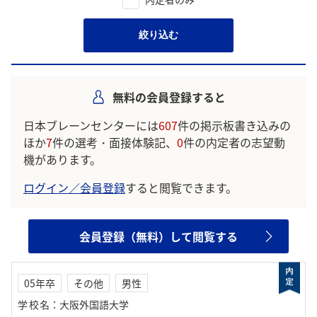
絞り込む
無料の会員登録すると
日本ブレーンセンターには
607
件の掲示板書き込みの
ほか
7
件の選考・面接体験記、
0
件の内定者の志望動
機があります。
ログイン／会員登録
すると閲覧できます。
会員登録（無料）して閲覧する
05年卒
その他
男性
学校名
：
大阪外国語大学