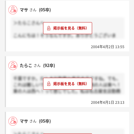
す。
マサ
(05卒)
さん
それと、給与も調べたほうがいいですよ。
＞たらこさんへ
こんにちは！そうなんですか。ありがとうございま
す。やっぱり色々な地方にとばされるんですね！毎日
2004年4月2日 13:55
寝床が変わることもあることには正直びっくりしまし
た！ふと思ったことなのですが結婚して家庭を持った
ら建設業に就いていると単身赴任などでたらこさんも
たらこ
(92卒)
さん
おっしゃってたように数ヶ月に一度しか帰れなかった
りすることもざらにあったり大変な思いをするんだろ
千葉ですか。だと本社勤務か東京支店ですね。でも、
うなと思ったのですが、会社の方々はどうなさってい
これは難しいでしょうね。私の時は、西の人は東へ！
るのですか？
東の人は西へ！って感じでした。私は名古屋支店勤務
でしたが、東北支店・大阪支店と移動しましたが。ち
2004年4月1日 23:13
なみに言った県は、宮城・静岡・愛知・三重・福井・
新潟・富山・兵庫ですかね。移動の多いときは、毎日
寝床が変わっていたので、朝起きたときに何処に居る
マサ
(05卒)
さん
のか考えるほどでした(^_^.) だから、本拠地（住民
登録住所）に戻るのは数ヶ月に一度だった事もたたあ