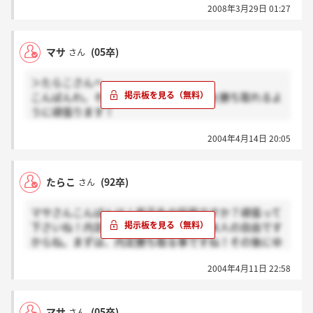
2008年3月29日 01:27
マサ
(05卒)
さん
＞たらこさんへ
こんばんわ。そうですね！まずは内定を勝ち取れるよ
うに頑張ります！
私は作文とかは苦手なのでこれからしっかり対策を練
2004年4月14日 20:05
りたいと思います。
たらこ
(92卒)
さん
マサさんこんばんは！若干名の採用ですか？頑張って
下さいね！内定貰えば行く行かないは本人の自由です
からね。まずは、内定勝ち取る事ですね！その後にゆ
っくり考えるのもありでしょう！
2004年4月11日 22:58
後輩に聞いた話によると、面接・作文・一般常識だと
言っていたような？まぁ、不景気の時代だから年々厳
しくなってるみたいですけどね。堀○常務に宜しく伝
マサ
(05卒)
さん