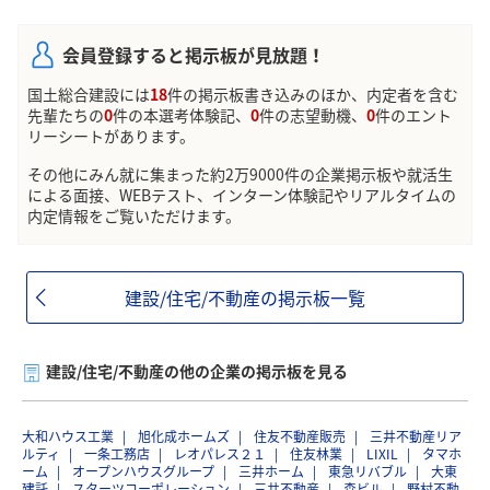
会員登録すると掲示板が見放題！
国土総合建設には
18
件の掲示板書き込みのほか、内定者を含む
先輩たちの
0
件の本選考体験記、
0
件の志望動機、
0
件のエント
リーシートがあります。
その他にみん就に集まった約2万9000件の企業掲示板や就活生
による面接、WEBテスト、インターン体験記やリアルタイムの
内定情報をご覧いただけます。
建設/住宅/不動産の掲示板一覧
建設/住宅/不動産の他の企業の掲示板を見る
大和ハウス工業
旭化成ホームズ
住友不動産販売
三井不動産リア
ルティ
一条工務店
レオパレス２１
住友林業
LIXIL
タマホ
ーム
オープンハウスグループ
三井ホーム
東急リバブル
大東
建託
スターツコーポレーション
三井不動産
森ビル
野村不動