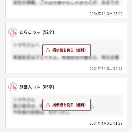
会社の規模。これは大事かもしれませんが、あまり大
きすぎても会社の歯車になると思いますよ。私が働い
2004年4月3日 23:02
て思ったのは、小さな会社程任せられ仕事の比重は大
きいと思います。よって、仕事の能力も、大規模の10
年目と小規模の10年では小規模の10年の方が濃い人生
たらこ
(92卒)
さん
だと思いますよ。建設業は一人年間出来高1億です。
また、その会社で出世を目指すなら、大手で現場所長
＞マサさんへ
止まりか中小企業で支店長か！？
それと、給料は大事ですね。確かに！やりたい仕事で
単身赴任はざらですよ。単身赴任が嫌なら、地元企業
も結局は給料貰って生活していくわけですからね。で
に就職するべきですね。結婚してる人は、子供が学校
も、目先の給料も大事ですけど、福利厚生のしっかり
2004年4月3日 22:52
に入るまでは連れて移動してますけど、学校に入る頃
した所がいいと思います。目に見えない出費が多くな
になると殆んどの人が単身赴任ですよ。2～3年と言う
りますからね！でも、これは就職してみないと分かり
様な大規模工事になると連れて来る人居ますけど。単
づらいですよね。
旅芸人
(05卒)
さん
身赴任者は月に1回往復交通費が支給されています。
でも、現場で連休は殆んどないですから帰ってません
国総の今年度の新卒採用はどうなんでしょうか？
＞マサさん
ね。帰るのは盆正月って人が多いと思いますよ。ま
あっても少ない事は確かでしょうね？
国土総合は、来年新規採用しないかもよ。
ぁ、これは個人の考えによる所が多いと思います。帰
HPに出ているのでしょうかね？ちなみにHPに載って
今年度の採用は、なかったし・・・・
らなくても交通費出ますから、それを貯金する人、遊
る人は私の同期でした。
建設会社を目指すなら、ある程度の規模がある会社に
びに使う人などさまざまですよ。
2004年4月3日 01:29
したほうが、いいと思いますよ。売上1000億以上の会
社でないと、組織としての力が出てこないと感じま