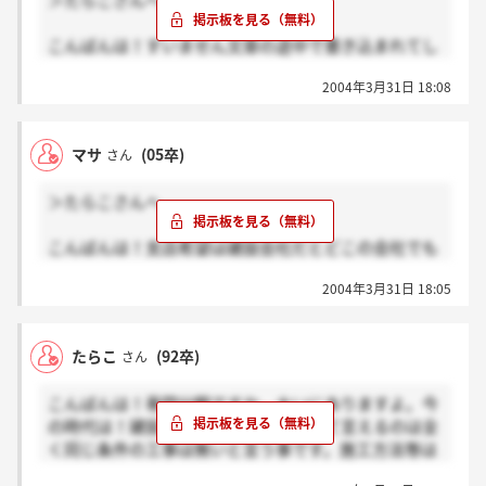
＞たらこさんへ
りますよ。でも、考え方によっては楽しいですよ。色
んな町に行って色んな文化・人間と出会って！その土
こんばんは！すいません文章の途中で書き込まれてし
地土地の良さがありますからね！住んで見ないと分か
まいました！
らないような。悪く言えば落ち着かないかな。
2004年3月31日 18:08
支店希望は建設会社だとどこの会社でも通らないらし
いですね！私は、そのことは建設会社を希望している
以上、覚悟はしているのですが説明会や先輩の話を聞
マサ
(05卒)
さん
いているとやっぱりちょっとへこみますね！私は千葉
に住んでいるので出来れば関東県内の支店に配属され
＞たらこさんへ
ればいいなとは思っています。たらこさんもやっぱり
10年間の間、全国各地の支店を転々とされたんです
こんばんは！支店希望は建設会社だとどこの会社でも
か？
通らないらしいですね！私は、そのことは建設会社を
2004年3月31日 18:05
希望している以上、覚悟はしているのですが説明会や
先輩の話を聞いているとやっぱりちょっとへこみます
ね！私は千葉に住んでいるので出来れば関東県内の支
たらこ
(92卒)
さん
店に配属されればいいなとは思っています。たらこさ
んもやっぱり全国各地に
こんばんは！専門分野ですか。大いにありますよ。今
の時代は！建設業界の特色の一つとして言えるのは全
く同じ条件の工事は無いと言う事です。施工方法等は
その現場現場の条件で大きく変わって来ます。また、