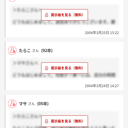
板打設。ケーソン製作・海上地盤改良・陸上地盤改
＞たらこさんへ
良・浚渫・第二東名高速道路等です。国総の一番の得
意分野は地盤改良です。勿論船も多く持っています。
どうもはじめまして。返信ありがとうございます。建
でも最近は船を韓国に売却しています。昔、みたいに
設業は大変だと聞いていますがやっぱり大変なんです
大型の公共工事が減少している為です。船舶の維持費
2004年3月25日 15:22
ね。
は膨大ですからね。建設会社は、他の業種と違って、
たらこさんは、国土総合建設ではどのような仕事に携
JVと言う形で他の建設業者と密接に関わる事が多いで
ったのですか？私は、海洋土木に興味があって国土総
すけど、国総は社風はいいですよ。部長はもとより、
たらこ
(92卒)
さん
合建設に入社したいと思っているのですが海洋土木で
支店長とも気楽に会話出来る会社です。私も、常務・
はどのようなことをやってきましたか？
専務とも気軽にゴルフ行ってましたから！ マサさん
＞マサさんへ
は、来年就職ですか？頑張って下さい。
ちなみに、国総は東海大学が多いですよ。
どうもはじめまして。何故か？第一には、自分の時間
が少ない事ですね。仕事始めると仕方ない事だとは思
2004年3月24日 14:27
いますけど、建設業は休み少ないですよ。国総は土
日・祝日は休みです。多分年間休日は120日有ると思
います。でもこれは本社&支店勤務者の話です。現場
マサ
(05卒)
さん
勤務になると朝は8時～5時です。でも実際は、7時前
に出勤（会社カー）して8時～5時その後はもちろん残
＞たらこさんへ
業です。普通で7時頃までで、遅くて11時頃。検査前
になると徹夜は当たり前になって来ます。だから、会