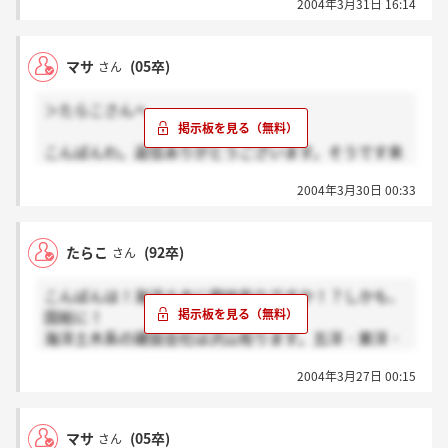
2004年3月31日 16:14
最近の公共工事の特色として発注時における公募型が
多くなってきています。公募と言うのは、最近の工事
は大型施工が多くなっているのでその工種についての
マサ
(05卒)
さん
実務経験がないと入札に参加出来ないと言う物です。
だから、その様な特色の有る工事に携わってしまう
＞たらこさんへ
と？その道で全国の公募工事移動は考えられますよ。
特に国総は、地盤改良を得意としています。地盤改良
こんばんわ。返信ありがとうございます。そうです来
をやりたい！と手をあげればまず間違いなく出来るで
年就職です。
しょう。でも、地盤改良で終ります。まずは、陸上土
2004年3月30日 00:33
最初は海洋土木が得意なマリコンを探してましてその
木で苦労する事を考えた方がいいです。その後に海上
中で国土総合建設を知って海洋技術とたらこさんも言
と思います。陸上での苦労は必ず自分の為になると思
っているように、会社の規模が大きすぎないところに
いますよ。私は海上工事が好きですけどね(^_^.) マ
たらこ
(92卒)
さん
惹かれました。たらこさんの話を聞かせてもらって社
サさんは何支店希望ですか？まず無理でしょうけ
風もいいと聞きもっと興味が湧いてきました。
ど・・・・
こんばんは！海洋土木に興味有りですか！？しかも、
やっぱりどこの会社でも海上・陸上両方で、海上だけ
国総に！
とかはないんですね！？何年か色々な現場を経験して
海洋土木系の建設会社は沢山有ります。五洋・東洋・
数年後とかには海上・陸上に別れて専門的に働くとい
若築・りんかい等。何故に国総何ですか？私は国総は
うようなことはないんですか？
2004年3月27日 00:15
好きですよ。他の会社ではなくって国総で良かったと
思ってます。まずは、会社の規模が大きすぎないと言
う事です。チョット、話しがそれましたので戻しま
マサ
(05卒)
さん
す。私は、海上・陸上と経験しました。鋼管杭・鋼矢