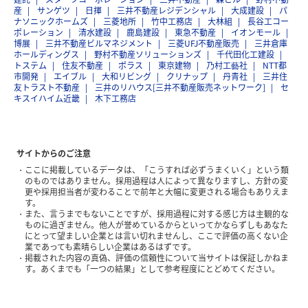
産
サンゲツ
日揮
三井不動産レジデンシャル
大成建設
パ
ナソニックホームズ
三菱地所
竹中工務店
大林組
長谷工コー
ポレーション
清水建設
鹿島建設
東急不動産
イオンモール
博展
三井不動産ビルマネジメント
三菱UFJ不動産販売
三井倉庫
ホールディングス
野村不動産ソリューションズ
千代田化工建設
トステム
住友不動産
ポラス
東京建物
乃村工藝社
NTT都
市開発
エイブル
大和リビング
クリナップ
丹青社
三井住
友トラスト不動産
三井のリハウス[三井不動産販売ネットワーク]
セ
キスイハイム近畿
木下工務店
サイトからのご注意
ここに掲載しているデータは、「こうすれば必ずうまくいく」という類
のものではありません。採用過程は人によって異なりますし、方針の変
更や採用担当者が変わることで前年と大幅に変更される場合もありえま
す。
また、言うまでもないことですが、採用過程に対する感じ方は主観的な
ものに過ぎません。他人が誉めているからといってかならずしもあなた
にとって望ましい企業とは言い切れませんし、ここで評価の高くない企
業であっても素晴らしい企業はあるはずです。
掲載された内容の真偽、評価の信頼性について当サイトは保証しかねま
す。あくまでも「一つの結果」として参考程度にとどめてください。