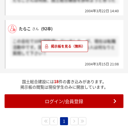
たらこさんは何故、国土総合建設を辞めようと思った
社に入って平日に友達と遊んだ事は有りません。休み
のですか？
も、日曜日だけですね。それも現場が遅れると日曜出
2004年3月22日 14:40
勤です。まぁ、これは大手の建設会社も一緒だと思い
ます。まぁ、その分給料は良かったですよ。昔
は・・・ 残業青天井でしたから。サービス残業なし
たらこ
(92卒)
さん
です。でも今では、年間360時間で付の上限30時間に
なりました。（休日祝日出勤含む）だから、支店勤務
この会社で10年間勤務していました。が、現在は転職
は良いですよ。土日祝日休みで普通は6時頃には帰れ
活動中です。国土総合建設に興味のある人は何なりと
ますから。
質問して下さい！
建設会社はヤリガイ&責任のある仕事ですよ。移動は
何でもお答えしますよ♪
多いですけど(^^♪
2004年3月15日 21:08
国土総合建設には
18
件の書き込みがあります。
掲示板の閲覧は現役学生のみに開放しています。
ログイン/会員登録
1