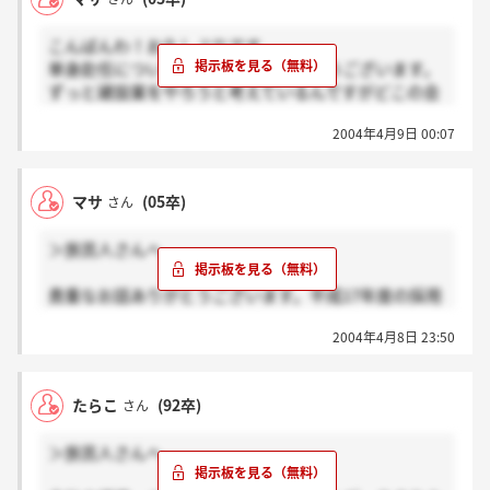
えて下さい(~o~)
こんばんわ！お久しぶりです。
単身赴任について教えて頂きありがとうございます。
ずっと建設業をやろうと考えているんですがどこの会
社の説明会に行っても特に新入社員は全国に移動にな
2004年4月9日 00:07
るようなことを言っていて社員の方々はどのように暮
らしているのか知りたかったので勉強になりました。
ありがとうございます。国土総合建設の人事の方に資
マサ
(05卒)
さん
料も送付して頂き6月頃採用試験が行われるようなの
で頑張ってみようと思います。
＞旅芸人さんへ
また質問等させて頂くと思いますのでよろしくお願い
します。
貴重なお話ありがとうございます。平成17年度の採用
の資料を国土総合建設の人事の方から頂きました。採
2004年4月8日 23:50
用はあるみたいなんですがやっぱり若干名らしいで
す。事業内容だけでなく旅芸人さんの言う通り給料に
ついても調べるようにしていこうと思います。
たらこ
(92卒)
さん
＞旅芸人さんへ