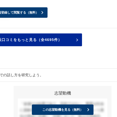
員登録して閲覧する（無料）
した。
口コミをもっと見る（全4695件）
接での話し方を研究しよう。
志望動機
「金儲けは結果であり、目的ではない。事業は社会
に貢献するところがあればこそ発展する」という貴
この志望動機を見る（無料）
社の理念に共感し、志望しました。私は大学時代、