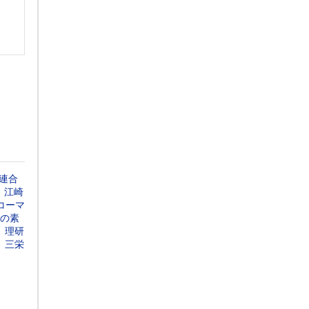
連合
江崎
コーマ
の素
理研
三栄