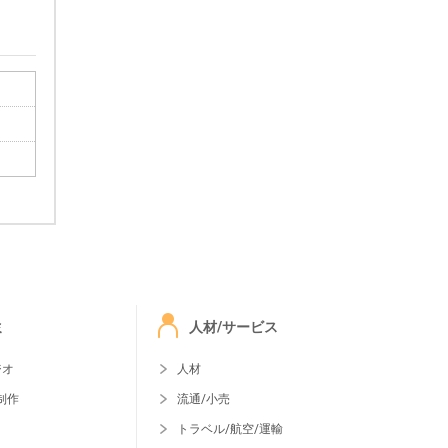
ミ
人材/サービス
ジオ
人材
制作
流通/小売
トラベル/航空/運輸