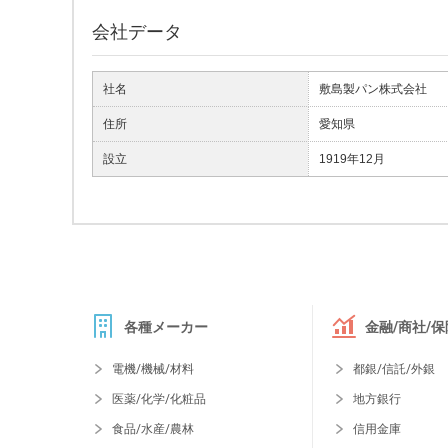
会社データ
社名
敷島製パン株式会社
住所
愛知県
設立
1919年12月
各種メーカー
金融/商社/保
電機/機械/材料
都銀/信託/外銀
医薬/化学/化粧品
地方銀行
食品/水産/農林
信用金庫