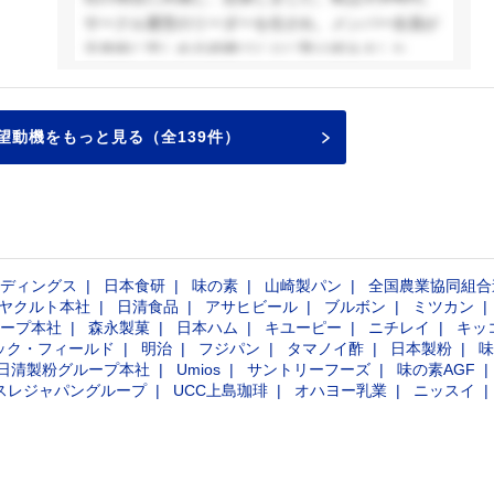
サークル運営のリーダーを任され、メンバー全員が
主体的に楽しめる組織づくりに取り組みました。当
初はスケジュール調整や情報共有の難しさに直面し
ましたが、参加してくれる仲間への想いを大切に
し、意見交換の場を増やすなどして運営方法を改善
望動機をもっと見る（全139件）
しました。この経験を通じて、相手の視点に立ちな
がら、共に成長や喜びを目指す重要性を学んだとと
もに、貴社が掲げている「事業は社会に貢献すると
ころがあればこそ発展する」という理念に深く共感
し、その一翼を担いたいと考え志望いたしました。
ディングス
日本食研
味の素
山崎製パン
全国農業協同組合
ヤクルト本社
日清食品
アサヒビール
ブルボン
ミツカン
ープ本社
森永製菓
日本ハム
キユーピー
ニチレイ
キッ
ック・フィールド
明治
フジパン
タマノイ酢
日本製粉
味
日清製粉グループ本社
Umios
サントリーフーズ
味の素AGF
スレジャパングループ
UCC上島珈琲
オハヨー乳業
ニッスイ