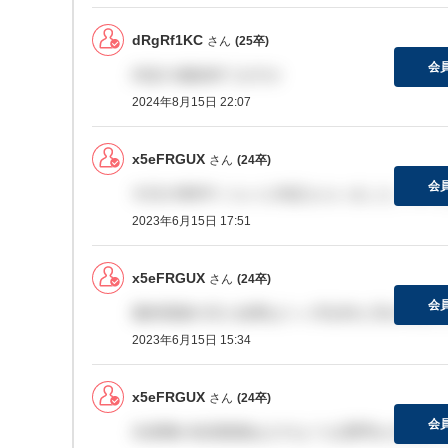
dRgRf1KC
さん
(25卒)
会
内定の連絡来てますか
2024年8月15日 22:07
x5eFRGUX
さん
(24卒)
会
今日の5時半くらいに内定もらいました。ホッ
2023年6月15日 17:51
x5eFRGUX
さん
(24卒)
会
最終面接の日に結果は１ヶ月以内と言われまし
2023年6月15日 15:34
x5eFRGUX
さん
(24卒)
会
生産職の役員面接はどのような質問をされまし