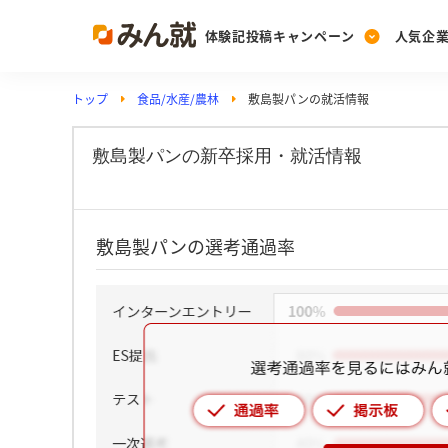
体験記投稿キャンペーン
人気企
トップ
食品/水産/農林
敷島製パンの就活情報
Post
Ranking
PickUp
投稿する
ランキングを見る
注目の企業特集
敷島製パンの新卒採用・就活情報
Vote
敷島製パンの選考通過率
投票する
動画で知ろう！業界・