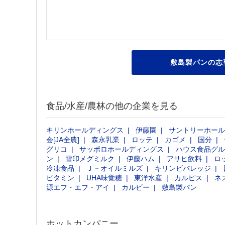
敷島製パンの志
食品/水産/農林の他の企業を見る
キリンホールディングス
伊藤園
サントリーホール
会[JA全農]
森永乳業
ロッテ
カゴメ
国分
グリコ
サッポロホールディングス
ハウス食品グル
ン
雪印メグミルク
伊藤ハム
アサヒ飲料
ロ
冷凍食品
Ｊ－オイルミルズ
キリンビバレッジ
ビタミン
UHA味覚糖
東洋水産
カルピス
ネ
源エフ・エフ・アイ
カルビー
敷島製パン
ホットカンパニー