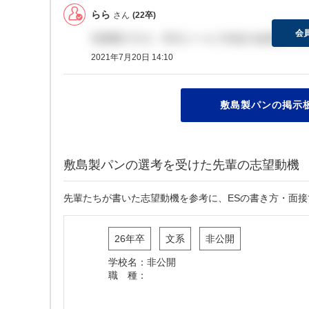
らら
さん
(22卒)
会
営業職ですが、昨日メールで内定の結果きてま
2021年7月20日 14:10
敷島製パンの掲示板
敷島製パンの選考を受けた先輩の志望動機
先輩たちが書いた志望動機を参考に、ESの書き方・面
26年卒
文系
非公開
学校名：非公開
職 種：