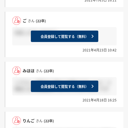
ご
さん
(22卒)
内定した方いますか？
会員登録して閲覧する（無料）
2021年4月23日 10:42
みほほ
さん
(22卒)
＞アさん ２問目まで進めて中断できましたよ！ ３
会員登録して閲覧する（無料）
問目には２問目解答しないといけないみたいです
2021年4月18日 16:25
りんご
さん
(22卒)