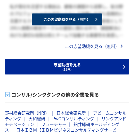
私が貴社を志望する理由は、顧客の課題から逆算し、各分野
のプロフェッショナルがチームとして協働しながら長期的に
この志望動機を見る（無料）
支援するスタイルに魅力を感じたからです。私は部長として
200人規模の軽音サークルの運営に携わる中で、課題解決に
向けた適切な役割分担とチームで協働する重要性を実感しま
した。例えば新歓ライブでは「新入生を惹きつけること」を
この志望動機を見る（無料）
目的に、課題を「話しやすい雰囲気づくり」と「タイムテー
ブル通りの進行」の2つに分解し、それぞれに最適な人材を
配置しました。話しかけ役はコミュニケーションが得意な部
志望動機を見る
（15件）
長(私)・副部長に、進行管理はライブ企画係と機材係に振り
分けました。その結果、イベントは時間通りに進み大盛況と
なり、新入生同士がその場で打ち解けて遊びに行く様子も見
られました。この経験から、私もチームの一員として自身の
コンサル/シンクタンクの他の企業を見る
強みを活かしながら、顧客に深く寄り添い、価値を提供して
いきたいと考えています。
野村総合研究所（NRI）
日本総合研究所
アビームコンサル
ティング
大和総研
PwCコンサルティング
リンクアンド
モチベーション
フューチャー
船井総研ホールディング
ス
日本ＩＢＭ【ＩＢＭビジネスコンサルティングサービ