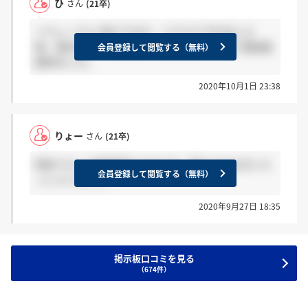
ひ
さん
(21卒)
＞りょーさん 受けてます。リクナビでES出した
後、東京本社で会社説明と適性検査を受けて通過連
会員登録して閲覧する（無料）
絡来ました。
2020年10月1日 23:38
りょー
さん
(21卒)
特別フローで選考受けられた方、受けられる方いら
会員登録して閲覧する（無料）
っしゃいますか？
2020年9月27日 18:35
掲示板口コミを見る
（674件）