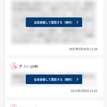
先日説明会に参加させていただきましたが、説明会
担当者は採用担当として雇われてるためこの会社で
コンサルしたことがない方でした。（おそらく）そ
のため逆質で志望動機などをした際はとても参考の
会員登録して閲覧する（無料）
はならず不誠実な会社という印象を受けました。そ
してどこか全て上から目線で、経営理念もなぜこれ
にしたのか全く質問に答えられておらずとても期待
外れな会社でした。愚痴で申し訳ありません。
2021年3月30日 12:34
ア
さん
(22卒)
動画選考のURLを押した後、個人情報を登録すれば
会員登録して閲覧する（無料）
もう中断することできないですか？
2021年1月6日 21:03