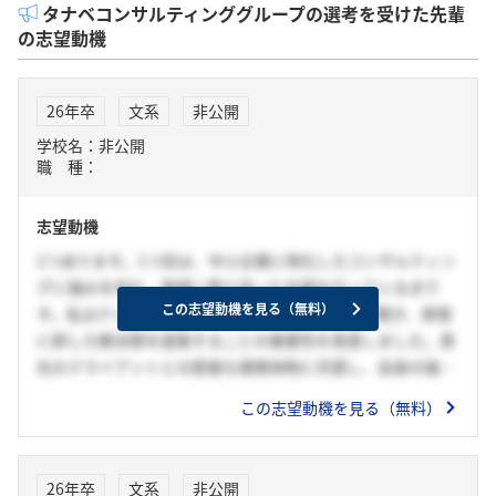
タナベコンサルティンググループの選考を受けた先輩
の志望動機
26年卒
文系
非公開
学校名：非公開
職 種：
志望動機
2つあります。1つ目は、中小企業に特化したコンサルティン
グに強みを持ち、現場に寄り添った支援を行っている点で
この志望動機を見る（無料）
す。私はテレビ局での経験を通じて、現場の声を聞き、実情
に即した解決策を提案することの重要性を実感しました。貴
社のクライアントとの密接な連携体制に共感し、自身の強み
を活かせる環境だと感じています。
この志望動機を見る（無料）
2つ目は、若手でも早期から責任あるプロジェクトに携われ
る環境です。テレビ局のアルバイトでは、限られたリソース
の中で自分なりに工夫を重ね、成果を出すことにやりがいを
26年卒
文系
非公開