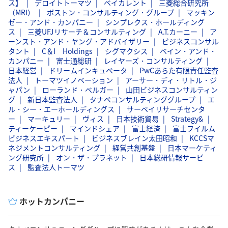
ス】
デロイトトーマツ
ベイカレント
三菱総合研究所
（MRI）
ボストン・コンサルティング・グループ
マッキン
ゼー・アンド・カンパニー
シンプレクス・ホールディング
ス
三菱UFJリサーチ＆コンサルティング
A.T.カーニー
ア
ーンスト・アンド・ヤング・アドバイザリー
ビジネスコンサル
タント
C＆I Holdings
シグマクシス
ベイン・アンド・
カンパニー
富士通総研
レイヤーズ・コンサルティング
日本経営
ドリームインキュベータ
PwCあらた有限責任監査
法人
トーマツイノベーション
アーサー・ディ・リトル・ジ
ャパン
ローランド・ベルガー
山田ビジネスコンサルティン
グ
新日本監査法人
タナベコンサルティンググループ
エ
ル・シー・エーホールディングス
サーベイリサーチセンタ
ー
マーキュリー
ヴィス
日本技術貿易
Strategy&
ティーケーピー
マインドシェア
富士経済
富士フイルム
ビジネスエキスパート
ビジネスブレイン太田昭和
KCCSマ
ネジメントコンサルティング
経営共創基盤
日本マーケティ
ング研究所
オン・ザ・プラネット
日本総研情報サービ
ス
監査法人トーマツ
ホットカンパニー