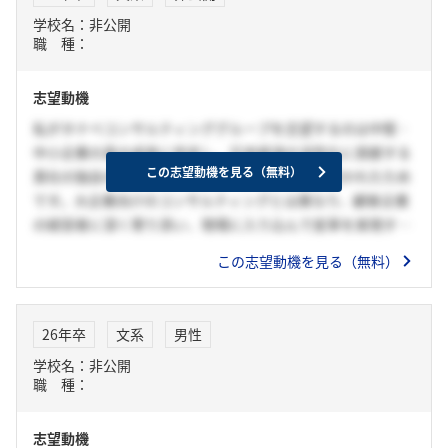
感じました。貴社のような環境であれば、自分の力を最大限
学校名：非公開
に発揮し、クライアントの成長に直接貢献できると確信して
職 種：
います。
貴社の「クライアント第一」の理念と、中小企業の経営課題
志望動機
に真摯に向き合う姿勢に強く共感しており、私もその一員と
してクライアントの成功に寄与したいと考えています。
私がタナベコンサルティンググループを志望するのは中堅・
中小企業の真の成長に伴走し、日本経済の活性化に貢献する
この志望動機を見る（無料）
貴社の独自のコンサルティングスタイルに強く惹かれたため
です。大企業向けのコンサルティングとは異なり、顧客企業
の経営者に深く寄り添い、現場に入り込んで変革を実現する
貴社のファーストコールカンパニーとしての姿勢に大きな魅
この志望動機を見る（無料）
力を感じています。インターンシップや企業研究を通じて、
単なる戦略立案に留まらず、人の育成や組織風土改革まで手
掛ける貴社の実践的なアプローチを知り、私も貴社の一員と
26年卒
文系
男性
して、顧客企業が抱える複雑な課題に対し、泥臭くも本質的
学校名：非公開
な解決策を提供することで、その成長と発展に貢献したいと
職 種：
強く志望します。
志望動機