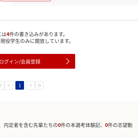
には
4
件の書き込みがあります。
は現役学生のみに開放しています。
ログイン/会員登録
1
、内定者を含む先輩たちの
0
件の本選考体験記、
0
件の志望動