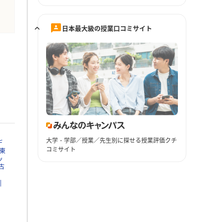
日本最大級の授業口コミサイト
大学・学部／授業／先生別に探せる授業評価クチ
デ
コミサイト
東
ッ
古