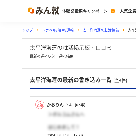
体験記投稿キャンペーン
人気企
トップ
トラベル/航空/運輸
太平洋海運の就活情報
太平
Post
Ranking
PickUp
投稿する
ランキングを見る
注目の企業特集
太平洋海運の就活掲示板・口コミ
最新の選考状況・選考結果
Vote
太平洋海運の最新の書き込み一覧
投票する
(全4件)
動画で知ろう！業界・
かおりん
さん
(05卒)
＞ボルコムさんへ
はじめまして！
今日人事の方に電話で確認したところ、「
2004年4月14日 18:39