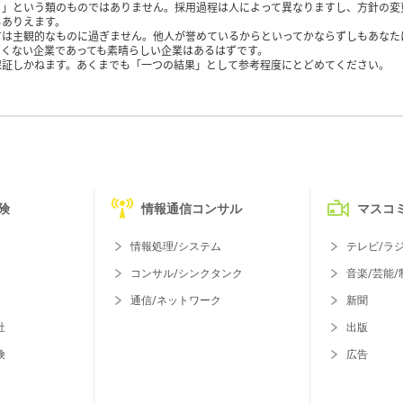
く」という類のものではありません。採用過程は人によって異なりますし、方針の変
もありえます。
方は主観的なものに過ぎません。他人が誉めているからといってかならずしもあなた
くない企業であっても素晴らしい企業はあるはずです。
保証しかねます。あくまでも「一つの結果」として参考程度にとどめてください。
険
情報通信コンサル
マスコ
情報処理/システム
テレビ/ラ
コンサル/シンクタンク
音楽/芸能/
通信/ネットワーク
新聞
社
出版
険
広告