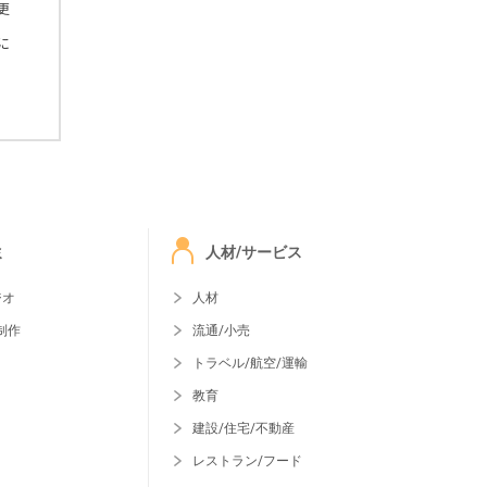
更
に
ミ
人材/サービス
ジオ
人材
制作
流通/小売
トラベル/航空/運輸
教育
建設/住宅/不動産
レストラン/フード