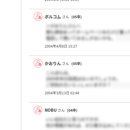
が、経営を立て直している最中なのでおそ
私は海運でもタンカーをやりたいので、こ
と思います。
ボルコム
さん
(05卒)
ボルコムさんも、頑張ってくださいね☆☆
＞かおりんさんへ
僕も興味あってホームページみたけど載っ
電話して聞いてみるしかないかな。
2004年4月8日 15:27
かおりん
さん
(05卒)
こんばんは。
2005年卒の採用はないのでしょうか。
ご存知の方いらっしゃいますか？
2004年3月13日 02:44
NOBU
さん
(04卒)
いい会社だと思うのですが、
何か情報があれば、ぜひ書き込みしてくだ