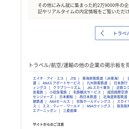
その他にみん就に集まった約2万9000件の
記やリアルタイムの内定情報をご覧いただ
トラベ
トラベル/航空/運輸の他の企業の掲示板を
エイチ・アイ・エス
JTB
東海旅客鉄道（JR東海）
運
ANAエアポートサービス
九州旅客鉄道
日本旅行
ィングス
クラブツーリズム
JALスカイ東京
近鉄エ
急電鉄
小田急電鉄
名鉄観光サービス
成田国際空港
センジャーズ
日本郵船
西日本鉄道
北海道旅客鉄道
屋鉄道
ANAセールス
京阪ホールディングス
スカイ
ス
エス・ティー・ワールド
ANAウイングス
阪急阪
エアーニッポン
三菱倉庫
サイトからのご注意