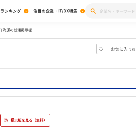
業ランキング
注目の企業・IT/DX特集
洋海運の就活掲示板
注目の企業特集
みんなのIT業界新卒就職人気企業ランキング
みんな
[27卒] 本選考体験記投稿キャンペーン
28卒 注目企業特集
27卒 注目企業特集
みんなのDX企業就職ブランド調査
お気に入り
(
9
注目のIT・DX企業特集
28卒 IT・DX企業特集
27卒 IT・DX企業特集
28卒
みんなのIT業界新卒就職人気企業ランキング
みんな
企業研究
予定はありません。今後採用をするのであればHPにアップします