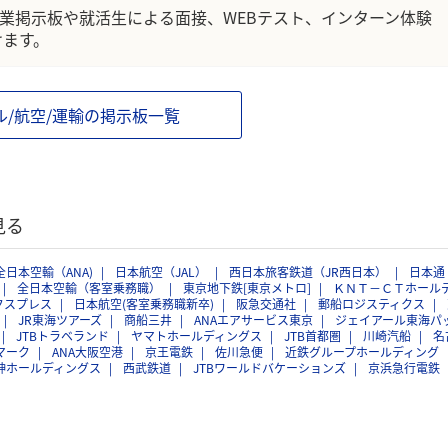
企業掲示板や就活生による面接、WEBテスト、インターン体験
けます。
ル/航空/運輸の掲示板一覧
見る
全日本空輸（ANA)
日本航空（JAL）
西日本旅客鉄道（JR西日本）
日本通
全日本空輸（客室乗務職）
東京地下鉄[東京メトロ]
ＫＮＴ－ＣＴホール
クスプレス
日本航空(客室乗務職新卒)
阪急交通社
郵船ロジスティクス
JR東海ツアーズ
商船三井
ANAエアサービス東京
ジェイアール東海パ
JTBトラベランド
ヤマトホールディングス
JTB首都圏
川崎汽船
名
マーク
ANA大阪空港
京王電鉄
佐川急便
近鉄グループホールディング
神ホールディングス
西武鉄道
JTBワールドバケーションズ
京浜急行電鉄