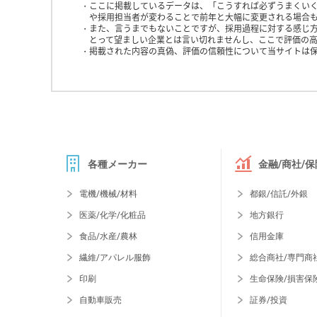
ここに掲載しているデータは、「こうすれば必ずうまくい
や採用担当者が変わることで前年と大幅に変更される場合
また、言うまでもないことですが、採用過程に対する感じ
とって望ましい企業とは言い切れませんし、ここで評価の高
掲載された内容の真偽、評価の信頼性について当サイトは
各種メーカー
金融/商社/保
電機/機械/材料
都銀/信託/外銀
医薬/化学/化粧品
地方銀行
食品/水産/農林
信用金庫
繊維/アパレル服飾
総合商社/専門商
印刷
生命保険/損害保
自動車販売
証券/投資