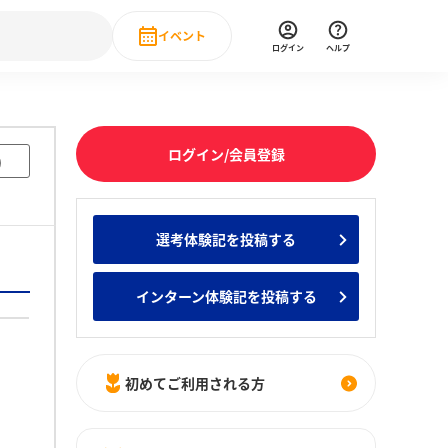
イベント
ログイン
ヘルプ
Event
の新卒就職人気企業ランキング
みんなのインターン人気企業ランキン
直近のイベント一覧
ログイン/会員登録
)
もっと見る
 IT・DX現場社員インタビュー
選考体験記を投稿する
の新卒就職人気企業ランキング
みんなのインターン人気企業ランキン
インターン体験記を投稿する
初めてご利用される方