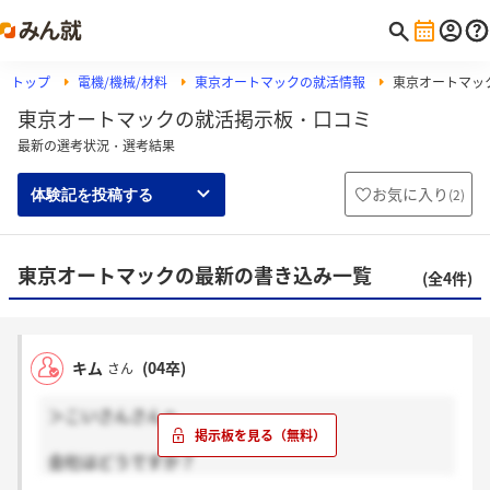
トップ
電機/機械/材料
東京オートマックの就活情報
東京オートマッ
東京オートマックの就活掲示板・口コミ
最新の選考状況・選考結果
お気に入り
(
2
)
体験記を投稿する
東京オートマックの最新の書き込み一覧
(全4件)
キム
(04卒)
さん
＞こいさんさんへ
会社はどうですか？
職安で聞いたところすごいところらしいですが・・・