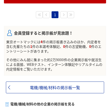
1
会員登録すると掲示板が見放題！
東京オートマックには
4
件の掲示板書き込みのほか、内定者を
含む先輩たちの
1
件の本選考体験記、
0
件の志望動機、
0
件のエ
ントリーシートがあります。
その他にみん就に集まった約2万9000件の企業掲示板や就活生
による面接、WEBテスト、インターン体験記やリアルタイムの
内定情報をご覧いただけます。
電機/機械/材料の掲示板一覧
電機/機械/材料の他の企業の掲示板を見る