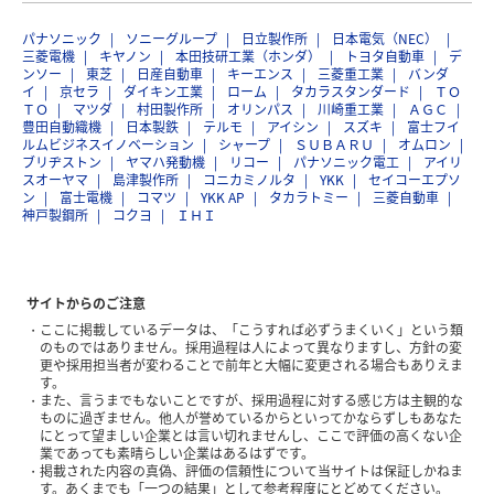
パナソニック
ソニーグループ
日立製作所
日本電気（NEC）
三菱電機
キヤノン
本田技研工業（ホンダ）
トヨタ自動車
デ
ンソー
東芝
日産自動車
キーエンス
三菱重工業
バンダ
イ
京セラ
ダイキン工業
ローム
タカラスタンダード
ＴＯ
ＴＯ
マツダ
村田製作所
オリンパス
川崎重工業
ＡＧＣ
豊田自動織機
日本製鉄
テルモ
アイシン
スズキ
富士フイ
ルムビジネスイノベーション
シャープ
ＳＵＢＡＲＵ
オムロン
ブリヂストン
ヤマハ発動機
リコー
パナソニック電工
アイリ
スオーヤマ
島津製作所
コニカミノルタ
YKK
セイコーエプソ
ン
富士電機
コマツ
YKK AP
タカラトミー
三菱自動車
神戸製鋼所
コクヨ
ＩＨＩ
サイトからのご注意
ここに掲載しているデータは、「こうすれば必ずうまくいく」という類
のものではありません。採用過程は人によって異なりますし、方針の変
更や採用担当者が変わることで前年と大幅に変更される場合もありえま
す。
また、言うまでもないことですが、採用過程に対する感じ方は主観的な
ものに過ぎません。他人が誉めているからといってかならずしもあなた
にとって望ましい企業とは言い切れませんし、ここで評価の高くない企
業であっても素晴らしい企業はあるはずです。
掲載された内容の真偽、評価の信頼性について当サイトは保証しかねま
す。あくまでも「一つの結果」として参考程度にとどめてください。