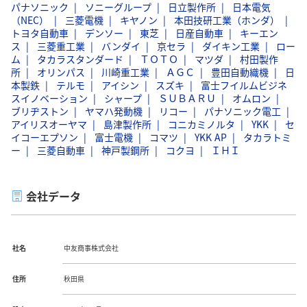
パナソニック
ソニーグループ
日立製作所
日本電気
（NEC）
三菱電機
キヤノン
本田技研工業（ホンダ）
トヨタ自動車
デンソー
東芝
日産自動車
キーエン
ス
三菱重工業
バンダイ
京セラ
ダイキン工業
ロー
ム
タカラスタンダード
ＴＯＴＯ
マツダ
村田製作
所
オリンパス
川崎重工業
ＡＧＣ
豊田自動織機
日
本製鉄
テルモ
アイシン
スズキ
富士フイルムビジネ
スイノベーション
シャープ
ＳＵＢＡＲＵ
オムロン
ブリヂストン
ヤマハ発動機
リコー
パナソニック電工
アイリスオーヤマ
島津製作所
コニカミノルタ
YKK
セ
イコーエプソン
富士電機
コマツ
YKK AP
タカラトミ
ー
三菱自動車
神戸製鋼所
コクヨ
ＩＨＩ
会社データ
社名
中友商事株式会社
住所
秋田県