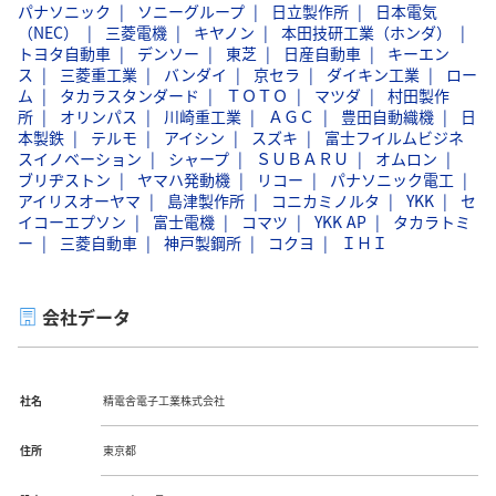
パナソニック
ソニーグループ
日立製作所
日本電気
（NEC）
三菱電機
キヤノン
本田技研工業（ホンダ）
トヨタ自動車
デンソー
東芝
日産自動車
キーエン
ス
三菱重工業
バンダイ
京セラ
ダイキン工業
ロー
ム
タカラスタンダード
ＴＯＴＯ
マツダ
村田製作
所
オリンパス
川崎重工業
ＡＧＣ
豊田自動織機
日
本製鉄
テルモ
アイシン
スズキ
富士フイルムビジネ
スイノベーション
シャープ
ＳＵＢＡＲＵ
オムロン
ブリヂストン
ヤマハ発動機
リコー
パナソニック電工
アイリスオーヤマ
島津製作所
コニカミノルタ
YKK
セ
イコーエプソン
富士電機
コマツ
YKK AP
タカラトミ
ー
三菱自動車
神戸製鋼所
コクヨ
ＩＨＩ
会社データ
社名
精電舎電子工業株式会社
住所
東京都