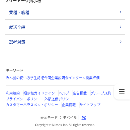
フリートーク掲示板
業種・職種
就活全般
選考対策
キーワード
みん就の使い方
学生認証
合同企業説明会
インターン
授業評価
利用規約
掲示板ガイドライン
ヘルプ
広告掲載
グループ規約
プライバシーポリシー
外部送信ポリシー
カスタマーハラスメントポリシー
企業情報
サイトマップ
表示モード
モバイル
PC
Copyright © Minshu Inc. All rights reserved.