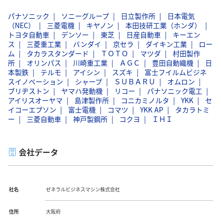
パナソニック
ソニーグループ
日立製作所
日本電気
（NEC）
三菱電機
キヤノン
本田技研工業（ホンダ）
トヨタ自動車
デンソー
東芝
日産自動車
キーエン
ス
三菱重工業
バンダイ
京セラ
ダイキン工業
ロー
ム
タカラスタンダード
ＴＯＴＯ
マツダ
村田製作
所
オリンパス
川崎重工業
ＡＧＣ
豊田自動織機
日
本製鉄
テルモ
アイシン
スズキ
富士フイルムビジネ
スイノベーション
シャープ
ＳＵＢＡＲＵ
オムロン
ブリヂストン
ヤマハ発動機
リコー
パナソニック電工
アイリスオーヤマ
島津製作所
コニカミノルタ
YKK
セ
イコーエプソン
富士電機
コマツ
YKK AP
タカラトミ
ー
三菱自動車
神戸製鋼所
コクヨ
ＩＨＩ
会社データ
社名
ゼネラルビジネスマシン株式会社
住所
大阪府