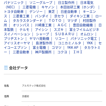
パナソニック
ソニーグループ
日立製作所
日本電気
（NEC）
三菱電機
キヤノン
本田技研工業（ホンダ）
トヨタ自動車
デンソー
東芝
日産自動車
キーエン
ス
三菱重工業
バンダイ
京セラ
ダイキン工業
ロー
ム
タカラスタンダード
ＴＯＴＯ
マツダ
村田製作
所
オリンパス
川崎重工業
ＡＧＣ
豊田自動織機
日
本製鉄
テルモ
アイシン
スズキ
富士フイルムビジネ
スイノベーション
シャープ
ＳＵＢＡＲＵ
オムロン
ブリヂストン
ヤマハ発動機
リコー
パナソニック電工
アイリスオーヤマ
島津製作所
コニカミノルタ
YKK
セ
イコーエプソン
富士電機
コマツ
YKK AP
タカラトミ
ー
三菱自動車
神戸製鋼所
コクヨ
ＩＨＩ
会社データ
社名
アルモテック株式会社
住所
京都府