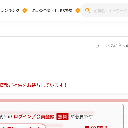
業ランキング
注目の企業・IT/DX特集
注目の企業特集
みんなのIT業界新卒就職人気企業ランキング
みんな
[27卒] 本選考体験記投稿キャンペーン
28卒 注目企業特集
27卒 注目企業特集
みんなのDX企業就職ブランド調査
お気に入り
(
注目のIT・DX企業特集
28卒 IT・DX企業特集
27卒 IT・DX企業特集
28卒
みんなのIT業界新卒就職人気企業ランキング
みんな
企業研究
情報ご提供をお待ちしています！