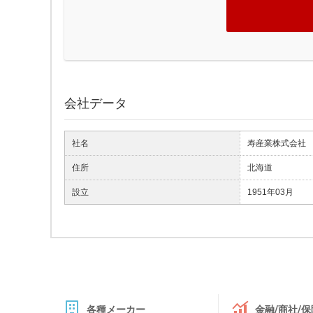
会社データ
社名
寿産業株式会社
住所
北海道
設立
1951年03月
各種メーカー
金融/商社/保