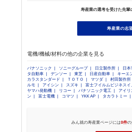
寿産業の選考を受けた先輩
寿産業の志
電機/機械/材料の他の企業を見る
パナソニック
ソニーグループ
日立製作所
日本
タ自動車
デンソー
東芝
日産自動車
キーエ
カラスタンダード
ＴＯＴＯ
マツダ
村田製作所
ルモ
アイシン
スズキ
富士フイルムビジネスイ
ヤマハ発動機
リコー
パナソニック電工
アイリ
ン
富士電機
コマツ
YKK AP
タカラトミー
みん就の寿産業ページには
0件
の