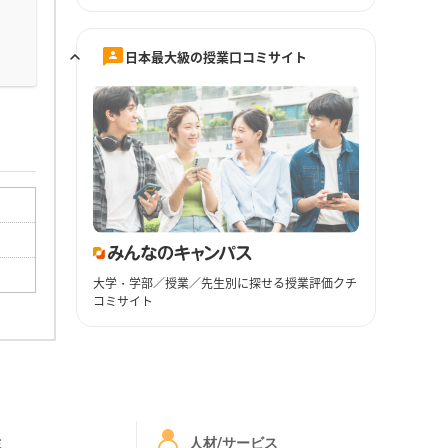
日本最大級の授業口コミサイト
大学・学部／授業／先生別に探せる授業評価クチ
コミサイト
ミ
人材/サービス