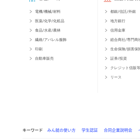
電機/機械/材料
都銀/信託/外銀
医薬/化学/化粧品
地方銀行
食品/水産/農林
信用金庫
繊維/アパレル服飾
総合商社/専門商
印刷
生命保険/損害保
自動車販売
証券/投資
クレジット信販
リース
キーワード
みん就の使い方
学生認証
合同企業説明会