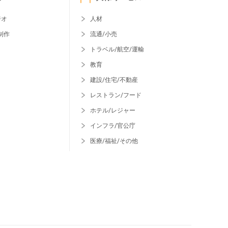
ジオ
人材
制作
流通/小売
トラベル/航空/運輸
教育
建設/住宅/不動産
レストラン/フード
ホテル/レジャー
インフラ/官公庁
医療/福祉/その他