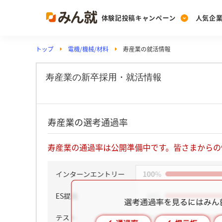
体験記投稿キャンペーン
人気企
トップ
電機/機械/材料
寿産業の就活情報
Post
Ranking
PickUp
投稿する
ランキングを見る
注目の企業特集
寿産業の新卒採用・就活情報
Vote
寿産業の選考通過率
投票する
動画で知ろう！業界・
寿産業の通過率は公開準備中です。皆さまからの