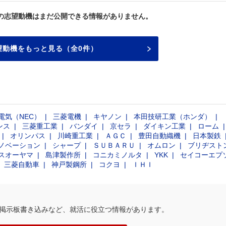
の志望動機はまだ公開できる情報がありません。
望動機をもっと見る（全0件）
電気（NEC）
三菱電機
キヤノン
本田技研工業（ホンダ）
ンス
三菱重工業
バンダイ
京セラ
ダイキン工業
ローム
オリンパス
川崎重工業
ＡＧＣ
豊田自動織機
日本製鉄
ノベーション
シャープ
ＳＵＢＡＲＵ
オムロン
ブリヂスト
スオーヤマ
島津製作所
コニカミノルタ
YKK
セイコーエプ
三菱自動車
神戸製鋼所
コクヨ
ＩＨＩ
掲示板書き込みなど、就活に役立つ情報があります。