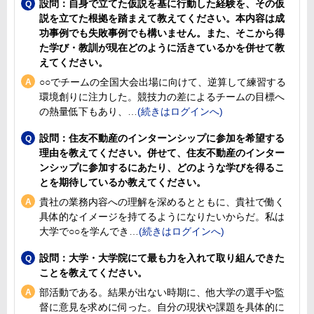
設問：自身で立てた仮説を基に行動した経験を、その仮
説を立てた根拠を踏まえて教えてください。本内容は成
功事例でも失敗事例でも構いません。また、そこから得
た学び・教訓が現在どのように活きているかを併せて教
えてください。
○○でチームの全国大会出場に向けて、逆算して練習する
環境創りに注力した。競技力の差によるチームの目標へ
の熱量低下もあり、
設問：住友不動産のインターンシップに参加を希望する
理由を教えてください。併せて、住友不動産のインター
ンシップに参加するにあたり、どのような学びを得るこ
とを期待しているか教えてください。
貴社の業務内容への理解を深めるとともに、貴社で働く
具体的なイメージを持てるようになりたいからだ。私は
大学で○○を学んでき
設問：大学・大学院にて最も力を入れて取り組んできた
ことを教えてください。
部活動である。結果が出ない時期に、他大学の選手や監
督に意見を求めに伺った。自分の現状や課題を具体的に