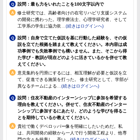
設問：最も力をいれたことを100文字以内で
修士研究では、高齢者向けの在宅リハビリ支援システム
の開発に携わった。理学療法士、心理学研究者、そして
工学系の学生に協力依
設問：自身で立てた仮説を基に行動した経験を、その仮
説を立てた根拠を踏まえて教えてください。本内容は成
功事例でも失敗事例でも構いません。また、そこから得
た学び・教訓が現在どのように活きているかを併せて教
えてください。
意見集約を円滑にするには、相互理解が必要と仮説を立
て、促進できる施策を打った。 修士研究として、学部が
異なるチームによる
設問：住友不動産のインターンシップに参加を希望する
理由を教えてください。併せて、住友不動産のインター
ンシップに参加するにあたり、どのような学びを得るこ
とを期待しているか教えてください。
貴社で働くデベロッパー像を明確にしたいためだ。私
は、共同開発の経験から一人で行う開発工程より、他専
門の方々を統率し、高い