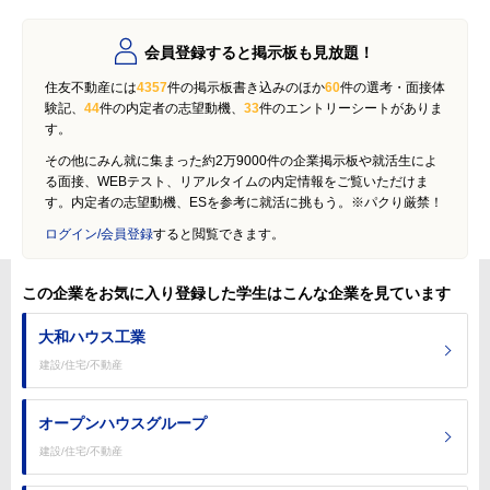
会員登録すると掲示板も見放題！
住友不動産には
4357
件の掲示板書き込みのほか
60
件の選考・面接体
験記、
44
件の内定者の志望動機、
33
件のエントリーシートがありま
す。
その他にみん就に集まった約2万9000件の企業掲示板や就活生によ
る面接、WEBテスト、リアルタイムの内定情報をご覧いただけま
す。内定者の志望動機、ESを参考に就活に挑もう。※パクり厳禁！
ログイン/会員登録
すると閲覧できます。
この企業をお気に入り登録した学生はこんな企業を見ています
大和ハウス工業
建設/住宅/不動産
オープンハウスグループ
建設/住宅/不動産