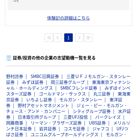
体験記の詳細はこちら
1
証券/投資の他の企業の志望動機一覧を見る
野村證券
SMBC日興証券
三菱ＵＦＪモルガン・スタンレー
証券
みずほ証券
岡三証券グループ
東海東京フィナンシ
ャル・ホールディングス
SMBCフレンド証券
みずほインベ
スターズ証券
ゴールドマン・サックス
丸三証券
東海東
京証券
いちよし証券
モルガン・スタンレー
東洋証
券
野村アセットマネジメント
ジェー・ピー・モルガン・
チェース・アンド・カンパニー
シティグループ証券
水戸証
券
日本取引所グループ
三菱UFJ投信
バークレイズ
岡藤商事
リーマン・ブラザーズ証券
UBS証券
メリルリ
ンチ日本証券
岩井証券
コスモ証券
ジャフコ
UFJつ
ばさ証券
ユニコムグループホールディングス
モルガン・