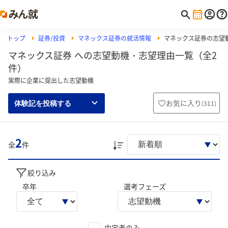
トップ
証券/投資
マネックス証券の就活情報
マネックス証券の志望
マネックス証券 への志望動機・志望理由一覧（全2
件）
実際に企業に提出した志望動機
お気に入り
(
311
)
体験記を投稿する
2
全
件
絞り込み
卒年
選考フェーズ
内定者のみ