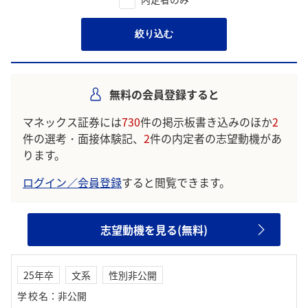
絞り込む
無料の会員登録すると
マネックス証券には
730
件の掲示板書き込みのほか
2
件の選考・面接体験記、
2
件の内定者の志望動機があ
ります。
ログイン／会員登録
すると閲覧できます。
志望動機を見る(無料)
25年卒
文系
性別非公開
学校名
：
非公開