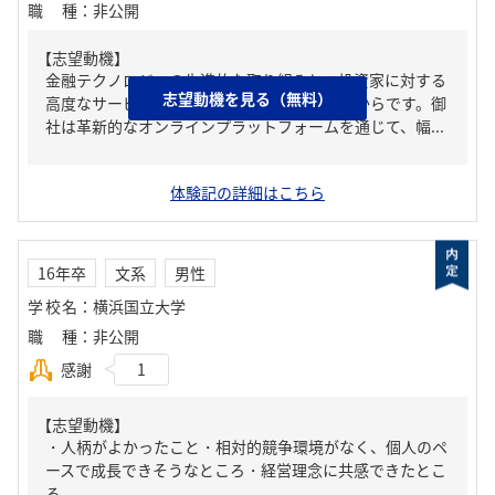
職種
：
非公開
【志望動機】
金融テクノロジーの先進的な取り組みと、投資家に対する
志望動機を見る（無料）
高度なサービス提供に強く魅力を感じているからです。御
社は革新的なオンラインプラットフォームを通じて、幅...
体験記の詳細はこちら
16年卒
文系
男性
学校名
：
横浜国立大学
職種
：
非公開
感謝
1
【志望動機】
・人柄がよかったこと・相対的競争環境がなく、個人のペ
ースで成長できそうなところ・経営理念に共感できたとこ
ろ。