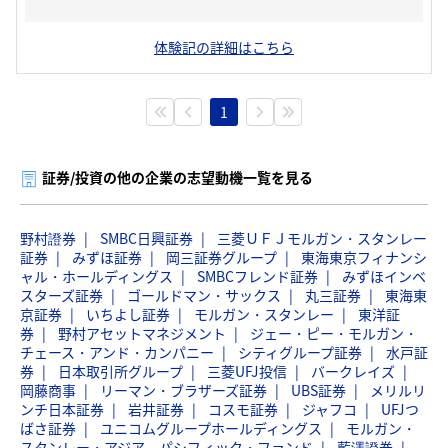
体験記の詳細はこちら
1
証券/投資の他の企業の志望動機一覧を見る
野村證券
SMBC日興証券
三菱ＵＦＪモルガン・スタンレー
証券
みずほ証券
岡三証券グループ
東海東京フィナンシ
ャル・ホールディングス
SMBCフレンド証券
みずほインベ
スターズ証券
ゴールドマン・サックス
丸三証券
東海東
京証券
いちよし証券
モルガン・スタンレー
東洋証
券
野村アセットマネジメント
ジェー・ピー・モルガン・
チェース・アンド・カンパニー
シティグループ証券
水戸証
券
日本取引所グループ
三菱UFJ投信
バークレイズ
岡藤商事
リーマン・ブラザーズ証券
UBS証券
メリルリ
ンチ日本証券
岩井証券
コスモ証券
ジャフコ
UFJつ
ばさ証券
ユニコムグループホールディングス
モルガン・
スタンレー・アジア－パシフィック・ファンド
藍澤證券