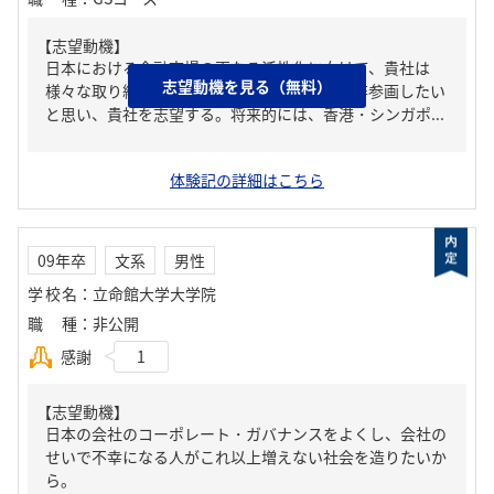
【志望動機】
日本における金融市場の更なる活性化に向けて、貴社は
志望動機を見る（無料）
様々な取り組みを行っており、私はそこに是非参画したい
と思い、貴社を志望する。将来的には、香港・シンガポ...
体験記の詳細はこちら
09年卒
文系
男性
学校名
：
立命館大学大学院
職種
：
非公開
感謝
1
【志望動機】
日本の会社のコーポレート・ガバナンスをよくし、会社の
せいで不幸になる人がこれ以上増えない社会を造りたいか
ら。