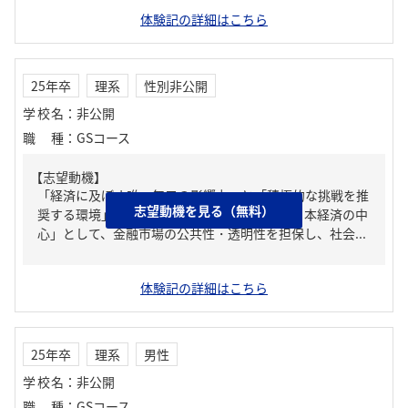
体験記の詳細はこちら
25年卒
理系
性別非公開
学校名
：
非公開
職種
：
GSコース
【志望動機】
「経済に及ぼす唯一無二の影響力」と「積極的な挑戦を推
志望動機を見る（無料）
奨する環境」を理由に貴社を志望します。「日本経済の中
心」として、金融市場の公共性・透明性を担保し、社会...
体験記の詳細はこちら
25年卒
理系
男性
学校名
：
非公開
職種
：
GSコース