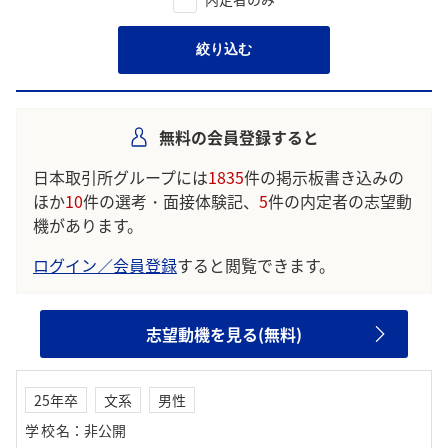
絞り込む
無料の会員登録すると
日本取引所グループには
1835
件の掲示板書き込みの
ほか
10
件の選考・面接体験記、
5
件の内定者の志望動
機があります。
ログイン／会員登録
すると閲覧できます。
志望動機を見る(無料)
25年卒
文系
男性
学校名
：
非公開