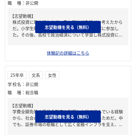
職種
：
非公開
【志望動機】
株式投資に取り組む中で、最も御社が身近だと考えたから
志望動機を見る（無料）
だ。小学生時代に、御社の主催する子ども教室に参加し
た。その後、高校で政治経済について学習し株式投資に...
体験記の詳細はこちら
25年卒
文系
女性
学校名
：
非公開
職種
：
総合職
【志望動機】
学費全額免除の奨学金制度を利用し大学で学んでいる経験
志望動機を見る（無料）
から、社会の金融面を支える仕事に興味があるためだ。中
でも、証券市場の枢軸として広く金融インフラを支え、...