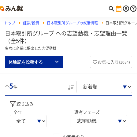
トップ
証券/投資
日本取引所グループの就活情報
日本取引所グルー
日本取引所グループ への志望動機・志望理由一覧
（全5件）
実際に企業に提出した志望動機
お気に入り
(
1084
)
体験記を投稿する
5
全
件
絞り込み
卒年
選考フェーズ
内定者のみ