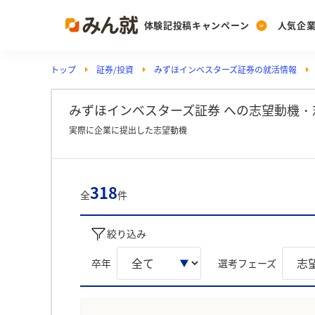
体験記投稿キャンペーン
人気企
トップ
証券/投資
みずほインベスターズ証券の就活情報
Post
Ranking
PickUp
投稿する
ランキングを見る
注目の企業特集
みずほインベスターズ証券 への志望動機・
実際に企業に提出した志望動機
Vote
投票する
318
全
件
動画で知ろう！業界・
絞り込み
卒年
選考フェーズ