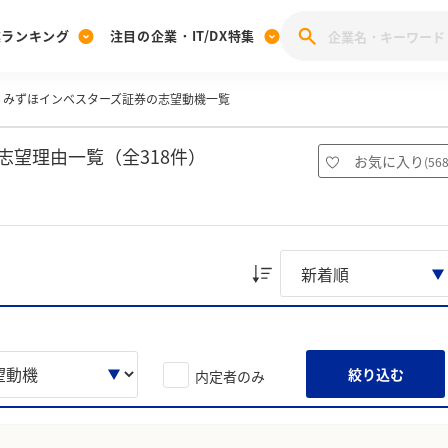
業ランキング
注目の企業・IT/DX特集
みずほインベスターズ証券の志望動機一覧
注目の企業特集
みんなのIT業界新卒就職人気企業ランキング
みんな
[27卒] 本選考体験記投稿キャンペーン
28卒 注目企業特集
27卒 注目企業特集
みんなのDX企業就職ブランド調査
志望理由一覧（全318件）
お気に入り
(
56
注目のIT・DX企業特集
28卒 IT・DX企業特集
27卒 IT・DX企業特集
28卒
みんなのIT業界新卒就職人気企業ランキング
みんな
企業研究
絞り込む
内定者のみ