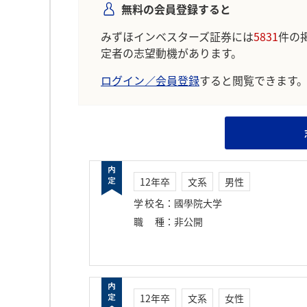
無料の会員登録すると
みずほインベスターズ証券には
5831
件の
定者の志望動機があります。
ログイン／会員登録
すると閲覧できます
12年卒
文系
男性
学校名
：
國學院大学
職種
：
非公開
12年卒
文系
女性