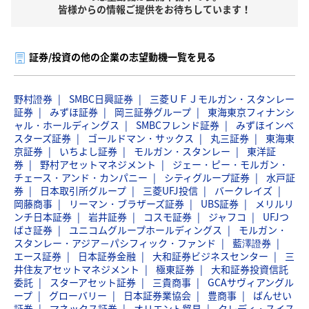
皆様からの情報ご提供をお待ちしています！
証券/投資の他の企業の志望動機一覧を見る
野村證券
SMBC日興証券
三菱ＵＦＪモルガン・スタンレー
証券
みずほ証券
岡三証券グループ
東海東京フィナンシ
ャル・ホールディングス
SMBCフレンド証券
みずほインベ
スターズ証券
ゴールドマン・サックス
丸三証券
東海東
京証券
いちよし証券
モルガン・スタンレー
東洋証
券
野村アセットマネジメント
ジェー・ピー・モルガン・
チェース・アンド・カンパニー
シティグループ証券
水戸証
券
日本取引所グループ
三菱UFJ投信
バークレイズ
岡藤商事
リーマン・ブラザーズ証券
UBS証券
メリルリ
ンチ日本証券
岩井証券
コスモ証券
ジャフコ
UFJつ
ばさ証券
ユニコムグループホールディングス
モルガン・
スタンレー・アジア－パシフィック・ファンド
藍澤證券
エース証券
日本証券金融
大和証券ビジネスセンター
三
井住友アセットマネジメント
極東証券
大和証券投資信託
委託
スターアセット証券
三貴商事
GCAサヴィアングル
ープ
グローバリー
日本証券業協会
豊商事
ばんせい
証券
マネックス証券
オリエント貿易
クレディ・スイス