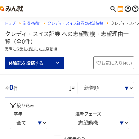
トップ
証券/投資
クレディ・スイス証券の就活情報
クレディ・スイ
クレディ・スイス証券 への志望動機・志望理由一
覧（全0件）
実際に企業に提出した志望動機
お気に入り
(
403
)
体験記を投稿する
0
全
件
絞り込み
卒年
選考フェーズ
内定者のみ