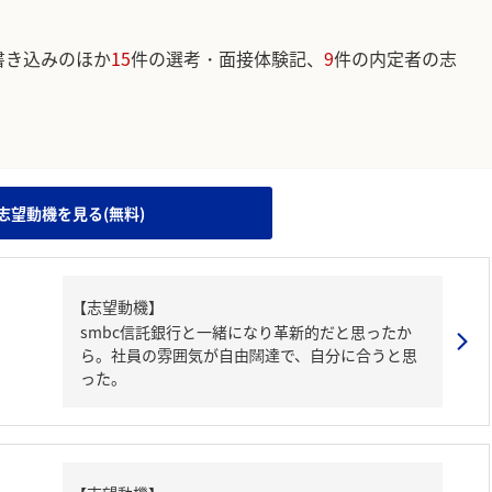
書き込みのほか
15
件の選考・面接体験記、
9
件の内定者の志
。
志望動機を見る(無料)
【志望動機】
smbc信託銀行と一緒になり革新的だと思ったか
ら。社員の雰囲気が自由闊達で、自分に合うと思
った。