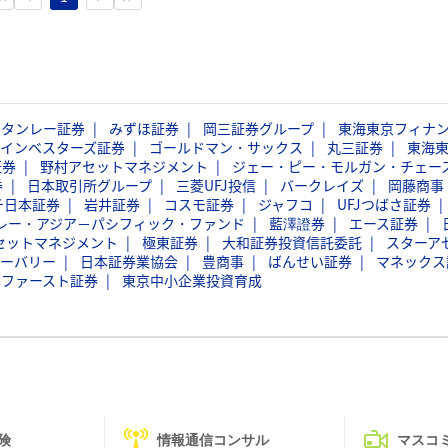
スタンレー証券
みずほ証券
岡三証券グループ
東海東京フィナ
インベスターズ証券
ゴールドマン・サックス
丸三証券
東海
証券
野村アセットマネジメント
ジェー・ピー・モルガン・チェー
券
日本取引所グループ
三菱UFJ投信
バークレイズ
岡藤商事
チ日本証券
岩井証券
コスモ証券
ジャフコ
UFJつばさ証券
レー・アジア－パシフィック・ファンド
藍澤證券
エース証券
セットマネジメント
極東証券
大和証券投資信託委託
スターア
ーバリー
日本証券業協会
豊商事
ばんせい証券
マネックス
本ファースト証券
東京中小企業投資育成
険
情報通信コンサル
マスコ