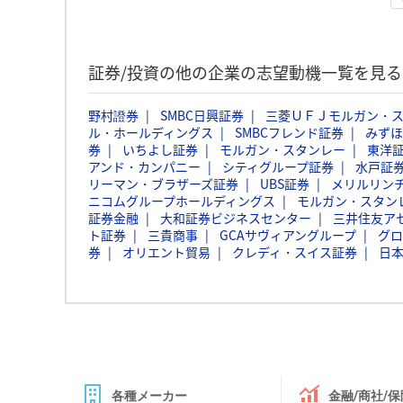
証券/投資の他の企業の志望動機一覧を見る
野村證券
SMBC日興証券
三菱ＵＦＪモルガン・
ル・ホールディングス
SMBCフレンド証券
みずほ
券
いちよし証券
モルガン・スタンレー
東洋
アンド・カンパニー
シティグループ証券
水戸証
リーマン・ブラザーズ証券
UBS証券
メリルリン
ニコムグループホールディングス
モルガン・スタン
証券金融
大和証券ビジネスセンター
三井住友ア
ト証券
三貴商事
GCAサヴィアングループ
グロ
券
オリエント貿易
クレディ・スイス証券
日
各種メーカー
金融/商社/保