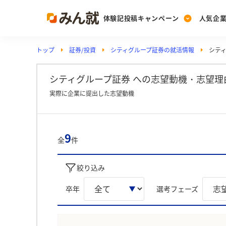
体験記投稿キャンペーン
人気企
トップ
証券/投資
シティグループ証券の就活情報
シテ
Post
Ranking
PickUp
投稿する
ランキングを見る
注目の企業特集
シティグループ証券 への志望動機・志望理
実際に企業に提出した志望動機
Vote
投票する
9
全
件
動画で知ろう！業界・
絞り込み
卒年
選考フェーズ