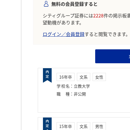
無料の会員登録すると
シティグループ証券には
2228
件の掲示板
望動機があります。
ログイン／会員登録
すると閲覧できます
16年卒
文系
女性
学校名
：
立教大学
職種
：
非公開
15年卒
文系
男性