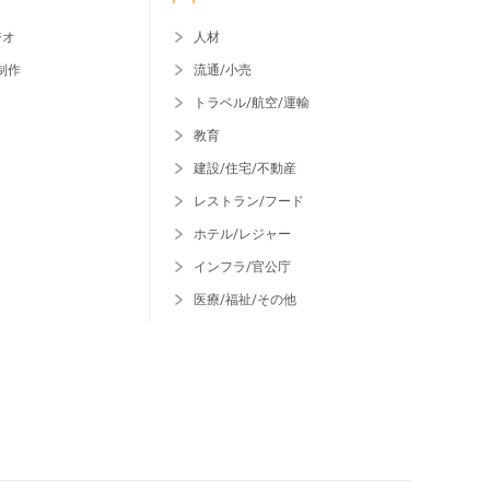
ジオ
人材
制作
流通/小売
トラベル/航空/運輸
教育
建設/住宅/不動産
レストラン/フード
ホテル/レジャー
インフラ/官公庁
医療/福祉/その他