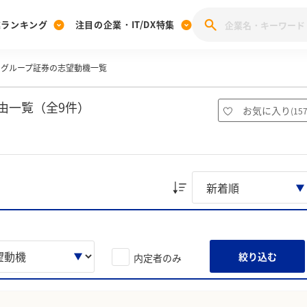
業ランキング
注目の企業・IT/DX特集
ィグループ証券の志望動機一覧
注目の企業特集
みんなのIT業界新卒就職人気企業ランキング
みんな
[27卒] 本選考体験記投稿キャンペーン
28卒 注目企業特集
27卒 注目企業特集
みんなのDX企業就職ブランド調査
由一覧（全9件）
お気に入り
(
15
注目のIT・DX企業特集
28卒 IT・DX企業特集
27卒 IT・DX企業特集
28卒
みんなのIT業界新卒就職人気企業ランキング
みんな
企業研究
絞り込む
内定者のみ