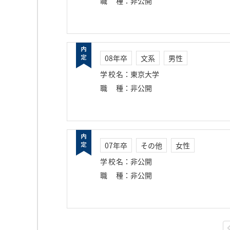
職種
：
非公開
08年卒
文系
男性
学校名
：
東京大学
職種
：
非公開
07年卒
その他
女性
学校名
：
非公開
職種
：
非公開