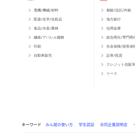
電機/機械/材料
都銀/信託/外銀
医薬/化学/化粧品
地方銀行
食品/水産/農林
信用金庫
繊維/アパレル服飾
総合商社/専門商
印刷
生命保険/損害保
自動車販売
証券/投資
クレジット信販
リース
キーワード
みん就の使い方
学生認証
合同企業説明会