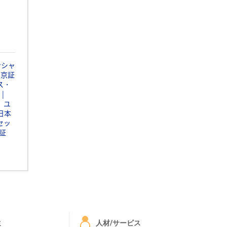
ンシャ
東京証
ス・
ユ
日本
セッ
証
ミ
人材/サービス