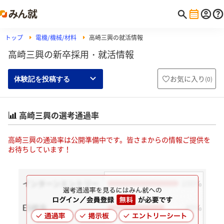
トップ
電機/機械/材料
高崎三興の就活情報
高崎三興の新卒採用・就活情報
お気に入り
(
0
)
体験記を投稿する
高崎三興の選考通過率
高崎三興の通過率は公開準備中です。皆さまからの情報ご提供を
お待ちしています！