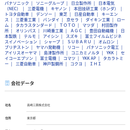
パナソニック
ソニーグループ
日立製作所
日本電気
（NEC）
三菱電機
キヤノン
本田技研工業（ホンダ）
トヨタ自動車
デンソー
東芝
日産自動車
キーエン
ス
三菱重工業
バンダイ
京セラ
ダイキン工業
ロー
ム
タカラスタンダード
ＴＯＴＯ
マツダ
村田製作
所
オリンパス
川崎重工業
ＡＧＣ
豊田自動織機
日
本製鉄
テルモ
アイシン
スズキ
富士フイルムビジネ
スイノベーション
シャープ
ＳＵＢＡＲＵ
オムロン
ブリヂストン
ヤマハ発動機
リコー
パナソニック電工
アイリスオーヤマ
島津製作所
コニカミノルタ
YKK
セ
イコーエプソン
富士電機
コマツ
YKK AP
タカラトミ
ー
三菱自動車
神戸製鋼所
コクヨ
ＩＨＩ
会社データ
社名
高崎三興株式会社
住所
東京都