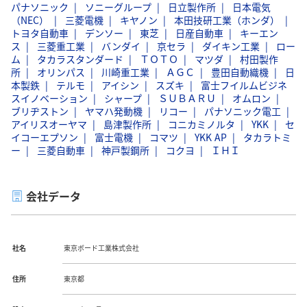
パナソニック
ソニーグループ
日立製作所
日本電気
（NEC）
三菱電機
キヤノン
本田技研工業（ホンダ）
トヨタ自動車
デンソー
東芝
日産自動車
キーエン
ス
三菱重工業
バンダイ
京セラ
ダイキン工業
ロー
ム
タカラスタンダード
ＴＯＴＯ
マツダ
村田製作
所
オリンパス
川崎重工業
ＡＧＣ
豊田自動織機
日
本製鉄
テルモ
アイシン
スズキ
富士フイルムビジネ
スイノベーション
シャープ
ＳＵＢＡＲＵ
オムロン
ブリヂストン
ヤマハ発動機
リコー
パナソニック電工
アイリスオーヤマ
島津製作所
コニカミノルタ
YKK
セ
イコーエプソン
富士電機
コマツ
YKK AP
タカラトミ
ー
三菱自動車
神戸製鋼所
コクヨ
ＩＨＩ
会社データ
社名
東京ボード工業株式会社
住所
東京都