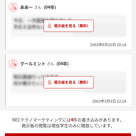
ああ～
(04卒)
さん
今日、一次面接を受けました。
手応え全然ないです・・・。
2003年6月10日 20:14
クールミント
(04卒)
さん
明日面接行ってきます。
何か聞きたいことがあればどうぞ。
2003年3月3日 22:24
NECテクノマーケティングには
4
件の書き込みがあります。
掲示板の閲覧は現役学生のみに開放しています。