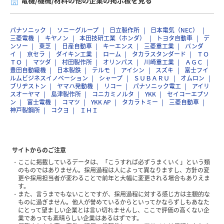
電機/機械/材料の他の企業の掲示板を見る
パナソニック
ソニーグループ
日立製作所
日本電気（NEC）
三菱電機
キヤノン
本田技研工業（ホンダ）
トヨタ自動車
デ
ンソー
東芝
日産自動車
キーエンス
三菱重工業
バンダ
イ
京セラ
ダイキン工業
ローム
タカラスタンダード
ＴＯ
ＴＯ
マツダ
村田製作所
オリンパス
川崎重工業
ＡＧＣ
豊田自動織機
日本製鉄
テルモ
アイシン
スズキ
富士フイ
ルムビジネスイノベーション
シャープ
ＳＵＢＡＲＵ
オムロン
ブリヂストン
ヤマハ発動機
リコー
パナソニック電工
アイリ
スオーヤマ
島津製作所
コニカミノルタ
YKK
セイコーエプソ
ン
富士電機
コマツ
YKK AP
タカラトミー
三菱自動車
神戸製鋼所
コクヨ
ＩＨＩ
サイトからのご注意
ここに掲載しているデータは、「こうすれば必ずうまくいく」という類
のものではありません。採用過程は人によって異なりますし、方針の変
更や採用担当者が変わることで前年と大幅に変更される場合もありえま
す。
また、言うまでもないことですが、採用過程に対する感じ方は主観的な
ものに過ぎません。他人が誉めているからといってかならずしもあなた
にとって望ましい企業とは言い切れませんし、ここで評価の高くない企
業であっても素晴らしい企業はあるはずです。