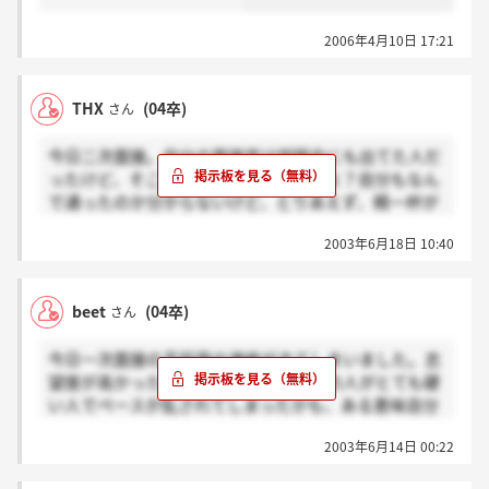
2006年4月10日 17:21
THX
(04卒)
さん
今日二次面接。自分の面接官は説明会にも出てた人だ
ったけど、そこまで硬く無かったですよ？自分もなん
で通ったのか分からないけど、とりあえず、精一杯が
んばってきます！
2003年6月18日 10:40
beet
(04卒)
さん
今日一次面接の不採用の連絡がきてしまいました。志
望度が高かっただけに残念！ 面接官の人がとても硬
い人でペースが乱されてしまったかも、ある意味自分
に合わなかったのかな～
2003年6月14日 00:22