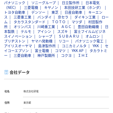
パナソニック
ソニーグループ
日立製作所
日本電気
（NEC）
三菱電機
キヤノン
本田技研工業（ホンダ）
トヨタ自動車
デンソー
東芝
日産自動車
キーエン
ス
三菱重工業
バンダイ
京セラ
ダイキン工業
ロー
ム
タカラスタンダード
ＴＯＴＯ
マツダ
村田製作
所
オリンパス
川崎重工業
ＡＧＣ
豊田自動織機
日
本製鉄
テルモ
アイシン
スズキ
富士フイルムビジネ
スイノベーション
シャープ
ＳＵＢＡＲＵ
オムロン
ブリヂストン
ヤマハ発動機
リコー
パナソニック電工
アイリスオーヤマ
島津製作所
コニカミノルタ
YKK
セ
イコーエプソン
富士電機
コマツ
YKK AP
タカラトミ
ー
三菱自動車
神戸製鋼所
コクヨ
ＩＨＩ
会社データ
社名
株式会社研電
住所
東京都