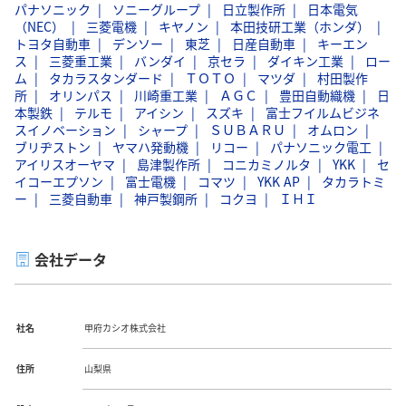
パナソニック
ソニーグループ
日立製作所
日本電気
（NEC）
三菱電機
キヤノン
本田技研工業（ホンダ）
トヨタ自動車
デンソー
東芝
日産自動車
キーエン
ス
三菱重工業
バンダイ
京セラ
ダイキン工業
ロー
ム
タカラスタンダード
ＴＯＴＯ
マツダ
村田製作
所
オリンパス
川崎重工業
ＡＧＣ
豊田自動織機
日
本製鉄
テルモ
アイシン
スズキ
富士フイルムビジネ
スイノベーション
シャープ
ＳＵＢＡＲＵ
オムロン
ブリヂストン
ヤマハ発動機
リコー
パナソニック電工
アイリスオーヤマ
島津製作所
コニカミノルタ
YKK
セ
イコーエプソン
富士電機
コマツ
YKK AP
タカラトミ
ー
三菱自動車
神戸製鋼所
コクヨ
ＩＨＩ
会社データ
社名
甲府カシオ株式会社
住所
山梨県