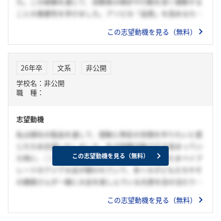
た。この経験を通じて、消費者の嗜好や行動を深く理解する
わりをもっておもちゃの魔法を届け、すべての人に笑顔と感
ことの重要性を学びました。アソビの「品質」を高めるため
動の瞬間を提供したい。
には、消費者のニーズや市場の動向を的確に把握することが
この志望動機を見る（無料）
重要です。私は、データ分析の手法を活用し、消費者が求め
る楽しさを正確に捉えることで、よりお客様にとって魅力的
な商品やサービスを提供できると考えています。
26年卒
文系
非公開
タカラトミーグループで成し遂げたいことは、アソビの「品
学校名：非公開
質」をさらに向上させるために、データドリブンで戦略を立
職 種：
案し、消費者の期待に応える製品やサービスの開発に貢献す
ることです。また、タカラトミーが掲げる「楽しさ」や「イ
志望動機
ノベーション」を支えるため、データ分析を活用して、より
効果的なマーケティング戦略を実現し、世界中の人々に喜ば
私は御社の製品を通して、感動と熱狂の空間を作りたいと感
れる遊びを提供していきたいと考えています。
じたため志望いたしました。私が就職活動で行き詰まってい
この志望動機を見る（無料）
た時に、○○に行きました。そして、そこでたまたまベイブ
レードのアジア大会が開かれていて、多くの子どもたちやそ
の親御さんが一緒に大会を楽しんでいる光景を目の当たりに
しました。特に、子どもたちが自分の好きなベイブレードで
この志望動機を見る（無料）
戦い、勝っても負けても笑顔で交流する様子に心が温まり、
御社の製品が単なる玩具を超えた「人々をつなげる力」を持