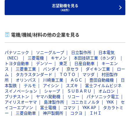
っていることを実感しました。
志望動機を見る
（48件）
この経験から、私も貴社の製品を通じて、子どもたちやその
家族、さらには地域や国をつなぐ場を創りたいと強く思うよ
うになりました。大学時代に培ったマーケティングの知識や
アイデアを活かし、製品の魅力をさらに引き出すプロモーシ
電機/機械/材料の他の企業を見る
ョンやイベント企画に携わりたいと考えています。そして、
貴社の「遊び」を通じて世界中の人々に笑顔を届けることに
パナソニック
ソニーグループ
日立製作所
日本電気
貢献したいです。
（NEC）
三菱電機
キヤノン
本田技研工業（ホンダ）
トヨタ自動車
デンソー
東芝
日産自動車
キーエン
ス
三菱重工業
バンダイ
京セラ
ダイキン工業
ロー
ム
タカラスタンダード
ＴＯＴＯ
マツダ
村田製作
所
オリンパス
川崎重工業
ＡＧＣ
豊田自動織機
日
本製鉄
テルモ
アイシン
スズキ
富士フイルムビジネ
スイノベーション
シャープ
ＳＵＢＡＲＵ
オムロン
ブリヂストン
ヤマハ発動機
リコー
パナソニック電工
アイリスオーヤマ
島津製作所
コニカミノルタ
YKK
セ
イコーエプソン
富士電機
コマツ
YKK AP
タカラトミ
ー
三菱自動車
神戸製鋼所
コクヨ
ＩＨＩ