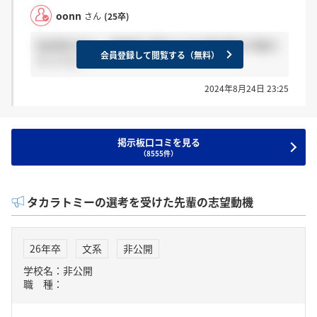
oonn
さん
(25卒)
秋採用があり、春選考で落ちた方の再応募も可能だ
会員登録して閲覧する（無料）
そうです！
2024年8月24日 23:25
掲示板口コミを見る
（8555件）
タカラトミーの選考を受けた先輩の志望動機
26年卒
文系
非公開
学校名：非公開
職 種：