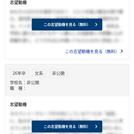
志望動機
おもちゃはただの道具ではなく、人と人を結ぶ魔法の架け橋
だ。湯河原で行われた「老若男女すべての人に居場所を作
この志望動機を見る（無料）
る」インターンに参加し、その力を身で実感した。初めは、
学校に通えない子どもや一人暮らしの高齢者との距離に心の
距離を感じ、どうすれば心を開いてもらえるかに苦悩した。
しかし、「人生ゲーム」が居場所に現れた日、カードを引き
この志望動機を見る（無料）
サイコロを振るたびに、ぎこちなかった空気は次第に溶け、
笑顔と熱い対話が生まれた。子どもから高齢者まで、年齢や
性別、立場を超えた温かな空気が生まれ、まるで魔法に掛け
26年卒
文系
非公開
られたかのような、玩具の持つ「壁を越える魔法の力」を痛
学校名：非公開
感した。だからこそ、タカラトミーの「アソビの品質」を活
職 種：
かし、私は老若男女「誰でも」楽しめるおもちゃをもっと広
めたい。
志望動機
湯河原では、身体障がいのある子どもたちが「小さい頃、み
んなが遊んでいた体験ができなかった」と嘆く姿が心に残っ
タカラトミーグループが大切にしているアソビの「品質」
た。だからこそ、視覚多様性に配慮した「テトリス」や「ト
に、私のゼミナールでの経験や学びを活かしていきたいと考
ミカ」、聴覚多様性に対応した「リカちゃんの掃除機」な
この志望動機を見る（無料）
えています。ゼミナールでの研究ではデータ分析を行いまし
ど、誰もが夢中になれる製品を生み出す貴社で、情熱とこだ